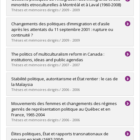
Cycle :
Doctoral
minorités etnoculturelles à Montréàl et à Laval (1960-2008)
Grade :
Ph. D.
Thèses et mémoires dirigés / 2009 - 2009
Lien vers le document dans Papyrus
Graduate :
Fourot, Aude-Claire
Changements des politiques d’immigration et d’asile
Cycle :
Doctoral
après les attentats du 11 septembre 2001 : rupture ou
Grade :
Ph. D.
continuité ?
Lien vers le document dans Papyrus
Thèses et mémoires dirigés / 2009 - 2009
Graduate :
Ali, Karine
The politics of multiculturalism reform in Canada :
Cycle :
Master's
institutions, ideas and public agendas
Grade :
M. Sc.
Thèses et mémoires dirigés / 2007 - 2007
Lien vers le document dans Papyrus
Graduate :
Prosperi, Paolo
Stabilité politique, autoritarisme et État rentier : le cas de
Cycle :
Doctoral
la Malaysia
Grade :
Ph. D.
Thèses et mémoires dirigés / 2006 - 2006
Lien vers le document dans Papyrus
Graduate :
Beaulieu, Isabelle
Mouvements des femmes et changements des régimes
Cycle :
Doctoral
genrés de représentation politique au Québec et en
Grade :
Ph. D.
France, 1965-2004
Lien vers le document dans Papyrus
Thèses et mémoires dirigés / 2006 - 2006
Graduate :
Giraud, Isabelle
Élites politiques, État et rapports transnationaux de
Cycle :
Doctoral
pouvoir en Haïti (1697-2004)