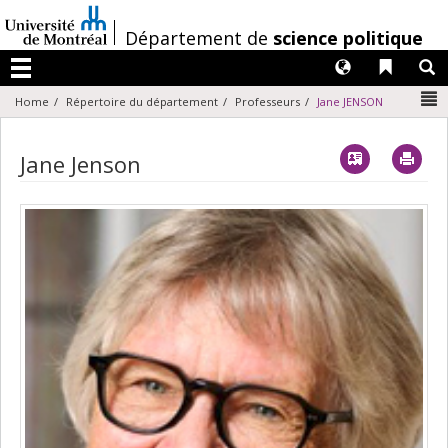
Passer
au
/
Département de
science politique
contenu
Langues
Liens 
R
Menu
N
Home
Répertoire du département
Professeurs
Jane JENSON
Vcard
Imp
Jane Jenson