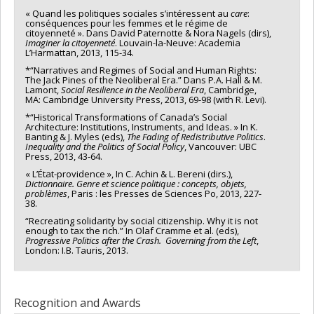
« Quand les politiques sociales s’intéressent au
care
:
conséquences pour les femmes et le régime de
citoyenneté ». Dans David Paternotte & Nora Nagels (dirs),
Imaginer la citoyenneté
. Louvain-la-Neuve: Academia
L’Harmattan, 2013, 115-34.
*“Narratives and Regimes of Social and Human Rights:
The Jack Pines of the Neoliberal Era.” Dans P.A. Hall & M.
Lamont,
Social Resilience in the Neoliberal Era
, Cambridge,
MA: Cambridge University Press, 2013, 69-98 (with R. Levi).
*“Historical Transformations of Canada’s Social
Architecture: Institutions, Instruments, and Ideas. » In K.
Banting & J. Myles (eds),
The Fading of Redistributive Politics
.
Inequality and the Politics of Social Policy
, Vancouver: UBC
Press, 2013, 43-64.
« L’État-providence », In C. Achin & L. Bereni (dirs.),
Dictionnaire. Genre et science politique : concepts, objets,
problèmes
, Paris : les Presses de Sciences Po, 2013, 227-
38.
“Recreating solidarity by social citizenship. Why it is not
enough to tax the rich.” In Olaf Cramme et al. (eds),
Progressive Politics after the Crash. Governing from the Left
,
London: I.B. Tauris, 2013.
Recognition and Awards