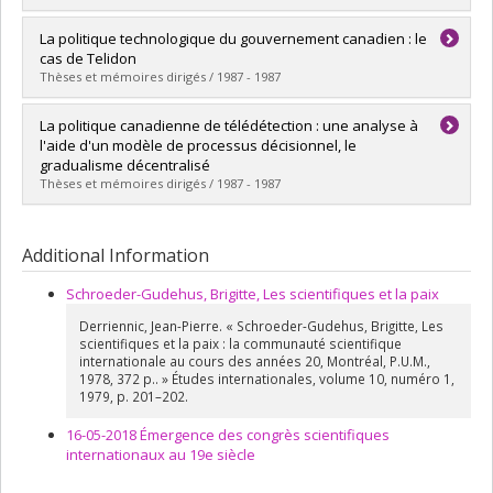
Graduate :
Anderson, Frances
La politique technologique du gouvernement canadien : le
Cycle :
Doctoral
cas de Telidon
Grade :
Ph. D.
Thèses et mémoires dirigés / 1987 - 1987
Lien vers le document dans Papyrus
Graduate :
Giguère, Michel
La politique canadienne de télédétection : une analyse à
Cycle :
Master's
l'aide d'un modèle de processus décisionnel, le
Grade :
M. Sc.
gradualisme décentralisé
Lien vers le document dans Papyrus
Thèses et mémoires dirigés / 1987 - 1987
Graduate :
Rondeau, Angèle
Cycle :
Master's
Additional Information
Grade :
M. Sc.
Lien vers le document dans Papyrus
Schroeder-Gudehus, Brigitte, Les scientifiques et la paix
Derriennic, Jean-Pierre. « Schroeder-Gudehus, Brigitte, Les
scientifiques et la paix : la communauté scientifique
internationale au cours des années 20, Montréal, P.U.M.,
1978, 372 p.. » Études internationales, volume 10, numéro 1,
1979, p. 201–202.
16-05-2018 Émergence des congrès scientifiques
internationaux au 19e siècle