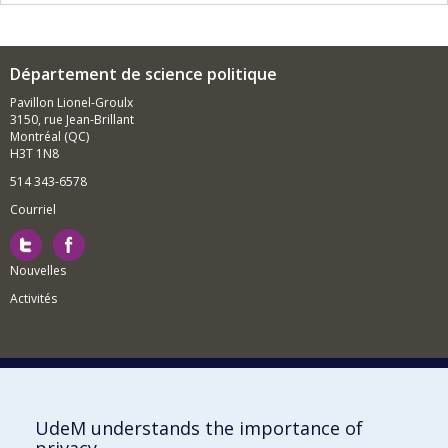
Département de science politique
Pavillon Lionel-Groulx
3150, rue Jean-Brillant
Montréal (QC)
H3T 1N8
514 343-6578
Courriel
Nouvelles
Activités
Comment soutenir le Département?
UdeM understands the importance of