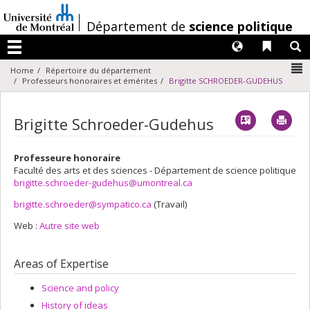
Passer
au
/
Département de
science politique
contenu
Langues
Liens 
R
Menu
N
Home
Répertoire du département
Professeurs honoraires et émérites
Brigitte SCHROEDER-GUDEHUS
Vcard
Imp
Brigitte Schroeder-Gudehus
Professeure honoraire
Faculté des arts et des sciences - Département de science politique
brigitte.schroeder-gudehus@umontreal.ca
brigitte.schroeder@sympatico.ca
(Travail)
Courriels
Web :
Autre site web
Areas of Expertise
Science and policy
History of ideas