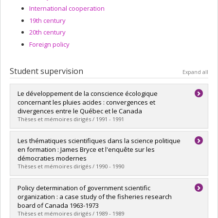
International cooperation
19th century
20th century
Foreign policy
Student supervision
Expand all
Le développement de la conscience écologique
concernant les pluies acides : convergences et
divergences entre le Québec et le Canada
Thèses et mémoires dirigés / 1991 - 1991
Graduate :
Chartier, Richard
Les thématiques scientifiques dans la science politique
Cycle :
Master's
en formation : James Bryce et l'enquête sur les
Grade :
M. Sc.
démocraties modernes
Lien vers le document dans Papyrus
Thèses et mémoires dirigés / 1990 - 1990
Graduate :
Forest, Pierre-Gerlier
Policy determination of government scientific
Cycle :
Doctoral
organization : a case study of the fisheries research
Grade :
Ph. D.
board of Canada 1963-1973
Lien vers le document dans Papyrus
Thèses et mémoires dirigés / 1989 - 1989