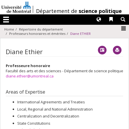
Passer
au
/
Département de
science politique
contenu
Langues
Liens 
R
Menu
N
Home
Répertoire du département
Professeurs honoraires et émérites
Diane ETHIER
Vcard
Imp
Diane Ethier
Professeure honoraire
Faculté des arts et des sciences - Département de science politique
diane.ethier@umontreal.ca
Areas of Expertise
International Agreements and Treaties
Local, Regional and National Administration
Centralization and Decentralization
State Constitutions