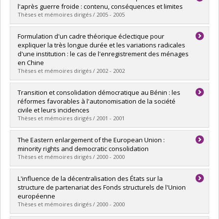
Cycle :
Master's
l'après guerre froide : contenu, conséquences et limites
Grade :
M. Sc.
Thèses et mémoires dirigés / 2005 - 2005
Lien vers le document dans Papyrus
Graduate :
Autret, Pénélope
Formulation d'un cadre théorique éclectique pour
Cycle :
Master's
expliquer la très longue durée et les variations radicales
Grade :
M. Sc.
d'une institution : le cas de l'enregistrement des ménages
Lien vers le document dans Papyrus
en Chine
Thèses et mémoires dirigés / 2002 - 2002
Graduate :
Ruel, Gaston
Transition et consolidation démocratique au Bénin : les
Cycle :
Master's
réformes favorables à l'autonomisation de la société
Grade :
M. Sc.
civile et leurs incidences
Lien vers le document dans Papyrus
Thèses et mémoires dirigés / 2001 - 2001
Graduate :
Marimbu, Vincent
The Eastern enlargement of the European Union :
Cycle :
Doctoral
minority rights and democratic consolidation
Grade :
Ph. D.
Thèses et mémoires dirigés / 2000 - 2000
Lien vers le document dans Papyrus
Graduate :
Victor, Anna
L'influence de la décentralisation des États sur la
Cycle :
Master's
structure de partenariat des Fonds structurels de l'Union
Grade :
M. Sc.
européenne
Lien vers le document dans Papyrus
Thèses et mémoires dirigés / 2000 - 2000