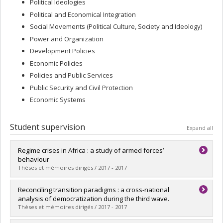
Political Ideologies
Political and Economical Integration
Social Movements (Political Culture, Society and Ideology)
Power and Organization
Development Policies
Economic Policies
Policies and Public Services
Public Security and Civil Protection
Economic Systems
Student supervision
Expand all
Regime crises in Africa : a study of armed forces’
behaviour
Thèses et mémoires dirigés / 2017 - 2017
Graduate :
Morency-Laflamme, Julien
Reconciling transition paradigms : a cross-national
Cycle :
Doctoral
analysis of democratization during the third wave.
Grade :
Ph. D.
Thèses et mémoires dirigés / 2017 - 2017
Lien vers le document dans Papyrus