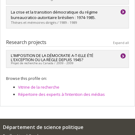
Lien vers le document dans Papyrus
Graduate :
Chouinard, Denis
La crise et la transition démocratique du régime
Cycle :
Master's
bureaucratico-autoritaire brésilien : 1974-1985.
Grade :
M. Sc.
Thèses et mémoires dirigés / 1989 - 1989
Lien vers le document dans Papyrus
Graduate :
Gaba, Laurent
Cycle :
Master's
Research projects
Expand all
Grade :
M. Sc.
Lien vers le document dans Papyrus
L'IMPOSITION DE LA DÉMOCRATIE A-T-ELLE ÉTÉ
L'EXCEPTION OU LA RÈGLE DEPUIS 1945?
Projet de recherche au Canada / 2009 - 2009
Lead researcher :
Diane Ethier
Browse this profile on:
Vitrine de la recherche
Répertoire des experts à l’intention des médias
Département de science politique