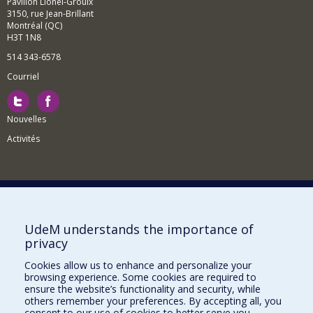
Pavillon Lionel-Groulx
3150, rue Jean-Brillant
Montréal (QC)
H3T 1N8
514 343-6578
Courriel
Nouvelles
Activités
Comment soutenir le Département?
UdeM understands the importance of
privacy
BESOIN D'AIDE?
Cookies allow us to enhance and personalize your
Plan du site
browsing experience. Some cookies are required to
Signaler une erreur
ensure the website’s functionality and security, while
others remember your preferences. By accepting all, you
Accessibilité
consent to our use of cookies to better serve you.