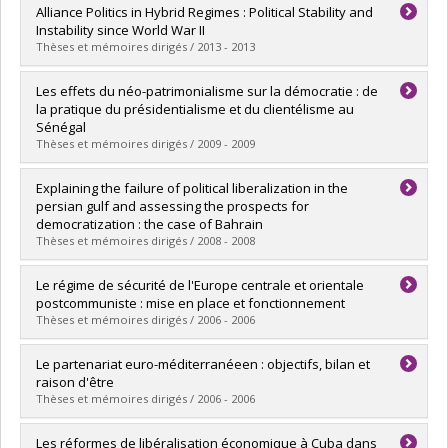
Graduate :
Brunner, Anja
Alliance Politics in Hybrid Regimes : Political Stability and
Cycle :
Doctoral
Instability since World War II
Grade :
Ph. D.
Thèses et mémoires dirigés / 2013 - 2013
Lien vers le document dans Papyrus
Graduate :
Gagné, Jean-François
Les effets du néo-patrimonialisme sur la démocratie : de
Cycle :
Doctoral
la pratique du présidentialisme et du clientélisme au
Grade :
Ph. D.
Sénégal
Lien vers le document dans Papyrus
Thèses et mémoires dirigés / 2009 - 2009
Graduate :
Kane, Ismaïla
Explaining the failure of political liberalization in the
Cycle :
Master's
persian gulf and assessing the prospects for
Grade :
M. Sc.
democratization : the case of Bahrain
Lien vers le document dans Papyrus
Thèses et mémoires dirigés / 2008 - 2008
Graduate :
Kissin, Mathieu
Le régime de sécurité de l'Europe centrale et orientale
Cycle :
Master's
postcommuniste : mise en place et fonctionnement
Grade :
M. Sc.
Thèses et mémoires dirigés / 2006 - 2006
Lien vers le document dans Papyrus
Graduate :
Tudoroiu, Theodor
Le partenariat euro-méditerranéeen : objectifs, bilan et
Cycle :
Doctoral
raison d'être
Grade :
Ph. D.
Thèses et mémoires dirigés / 2006 - 2006
Lien vers le document dans Papyrus
Graduate :
Farza, Élias
Les réformes de libéralisation économique à Cuba dans