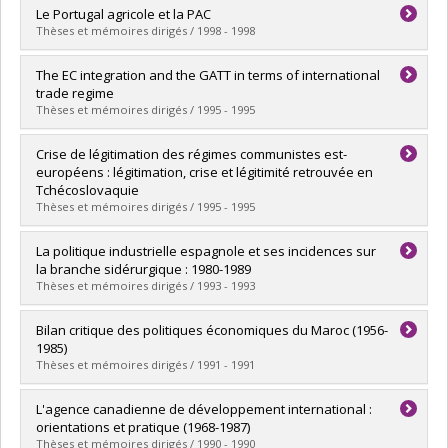
Graduate :
Vanasse, Patrick
Le Portugal agricole et la PAC
Cycle :
Master's
Thèses et mémoires dirigés / 1998 - 1998
Grade :
M. Sc.
Lien vers le document dans Papyrus
Graduate :
Fonseca, Frederico
The EC integration and the GATT in terms of international
Cycle :
Master's
trade regime
Grade :
M. Sc.
Thèses et mémoires dirigés / 1995 - 1995
Lien vers le document dans Papyrus
Graduate :
Lee, Chang Bong
Crise de légitimation des régimes communistes est-
Cycle :
Master's
européens : légitimation, crise et légitimité retrouvée en
Grade :
M. Sc.
Tchécoslovaquie
Lien vers le document dans Papyrus
Thèses et mémoires dirigés / 1995 - 1995
Graduate :
Hébert, Frédéric
La politique industrielle espagnole et ses incidences sur
Cycle :
Master's
la branche sidérurgique : 1980-1989
Grade :
M. Sc.
Thèses et mémoires dirigés / 1993 - 1993
Lien vers le document dans Papyrus
Graduate :
Reinert, Chantal
Bilan critique des politiques économiques du Maroc (1956-
Cycle :
Master's
1985)
Grade :
M. Sc.
Thèses et mémoires dirigés / 1991 - 1991
Lien vers le document dans Papyrus
Graduate :
Marhraoui, Azzeddine
L'agence canadienne de développement international :
Cycle :
Master's
orientations et pratique (1968-1987)
Grade :
M. Sc.
Thèses et mémoires dirigés / 1990 - 1990