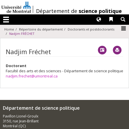
Passer
au
/
Département de
science politique
contenu
Langues
Liens 
R
Menu
N
Home
Répertoire du département
Doctorants et postdoctorants
Nadjim FRÉCHET
Vcard
Imp
Nadjim Fréchet
Doctorant
Faculté des arts et des sciences - Département de science politique
nadjim.frechet@umontreal.ca
Département de science politique
Pavillon Lionel-Groulx
3150, rue Jean-Brillant
Montréal (QC)