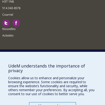
H3T 1N8
514 343-6578
Courriel
Nouvelles
Activités
Comment soutenir le Département?
UdeM understands the importance of
privacy
BESOIN D'AIDE?
Cookies allow us to enhance and personalize your
Plan du site
browsing experience. Some cookies are required to
Signaler une erreur
ensure the website’s functionality and security, while
others remember your preferences. By accepting all, you
Accessibilité
consent to our use of cookies to better serve you.
FACULTÉ DES ARTS ET DES SCIENCES