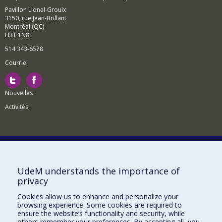
Pavillon Lionel-Groulx
3150, rue Jean-Brillant
Montréal (QC)
H3T 1N8
514 343-6578
Courriel
Nouvelles
Activités
Comment soutenir le Département?
UdeM understands the importance of
privacy
BESOIN D'AIDE?
Cookies allow us to enhance and personalize your
Plan du site
browsing experience. Some cookies are required to
Signaler une erreur
ensure the website’s functionality and security, while
others remember your preferences. By accepting all, you