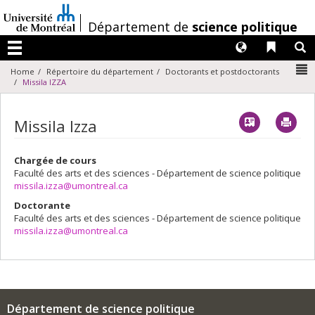
Passer
au
/
Département de
science politique
contenu
Langues
Liens 
R
Menu
N
Home
Répertoire du département
Doctorants et postdoctorants
Missila IZZA
Vcard
Imp
Missila Izza
Chargée de cours
Faculté des arts et des sciences - Département de science politique
missila.izza@umontreal.ca
Doctorante
Faculté des arts et des sciences - Département de science politique
missila.izza@umontreal.ca
Département de science politique