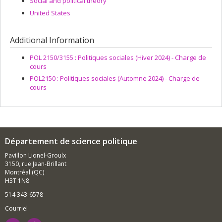
Social and political theory
United States
Additional Information
POL 2150/3155 : Politiques sociales (Hiver 2024) - Charge de
cours
POL2150 : Politiques sociales (Automne 2024) - Charge de
cours
Département de science politique
Pavillon Lionel-Groulx
3150, rue Jean-Brillant
Montréal (QC)
H3T 1N8
514 343-6578
Courriel