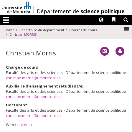
Passer
au
/
Département de
science politique
contenu
Langues
Liens 
R
Menu
N
Home
Répertoire du département
Chargés de cours
Christian MORRIS
Vcard
Imp
Christian Morris
Chargé de cours
Faculté des arts et des sciences - Département de science politique
christian.morris@umontreal.ca
Auxiliaire d'enseignement (étudiant/e)
Faculté des arts et des sciences - Département de science politique
christian.morris@umontreal.ca
Doctorant
Faculté des arts et des sciences - Département de science politique
christian.morris@umontreal.ca
Web :
LinkedIn