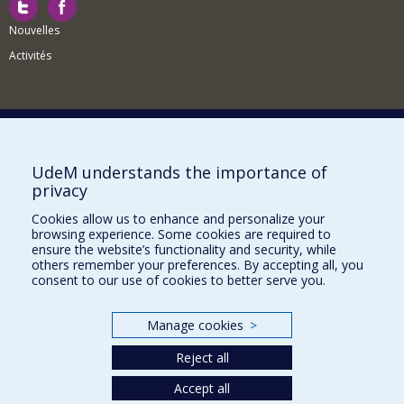
Nouvelles
Activités
Comment soutenir le Département?
UdeM understands the importance of
privacy
BESOIN D'AIDE?
Cookies allow us to enhance and personalize your
Plan du site
browsing experience. Some cookies are required to
Signaler une erreur
ensure the website’s functionality and security, while
others remember your preferences. By accepting all, you
Accessibilité
consent to our use of cookies to better serve you.
FACULTÉ DES ARTS ET DES SCIENCES
Manage cookies
>
Nos départements et écoles
Reject all
Nos centres d'études
Accept all
Nos programmes et cours