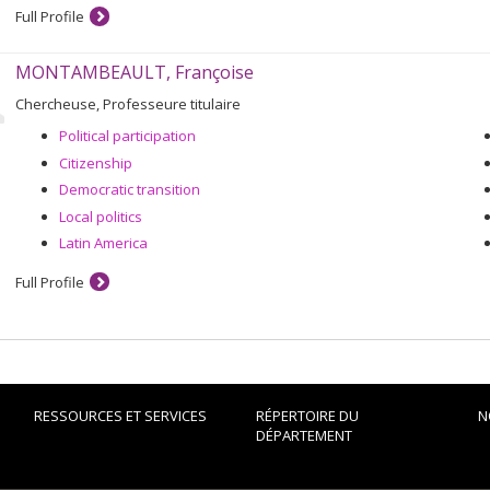
Full Profile
MONTAMBEAULT, Françoise
Chercheuse, Professeure titulaire
Political participation
Citizenship
Democratic transition
Local politics
Latin America
Full Profile
RESSOURCES ET SERVICES
RÉPERTOIRE DU
N
DÉPARTEMENT