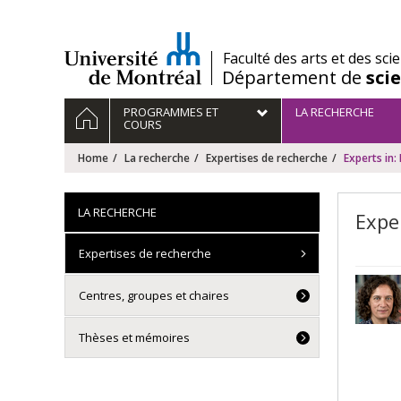
Passer
au
contenu
/
Faculté des arts et des sci
Département de
sci
Navigation
HOME
PROGRAMMES ET
LA RECHERCHE
principale
COURS
Home
La recherche
Expertises de recherche
Experts in: 
LA RECHERCHE
Exper
Expertises de recherche
Centres, groupes et chaires
Thèses et mémoires