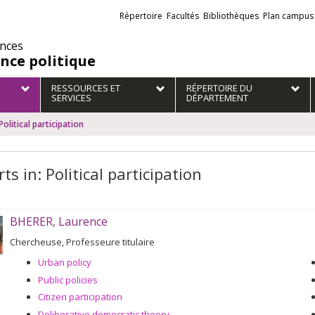
Liens
Répertoire
Facultés
Bibliothèques
Plan campus
externes
ences
ence politique
RESSOURCES ET
RÉPERTOIRE DU
SERVICES
DÉPARTEMENT
Political participation
ts in: Political participation
BHERER, Laurence
Chercheuse, Professeure titulaire
Urban policy
Public policies
Citizen participation
Deliberative democratic theory