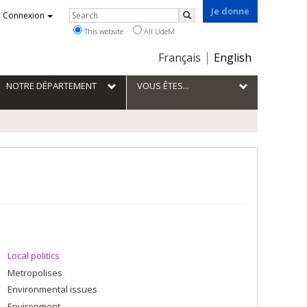
Je donne
Rechercher
Connexion
Search
This website
All UdeM
Choix
Français
English
de
la
NOTRE DÉPARTEMENT
VOUS ÊTES...
langue
Local politics
Metropolises
Environmental issues
Environment