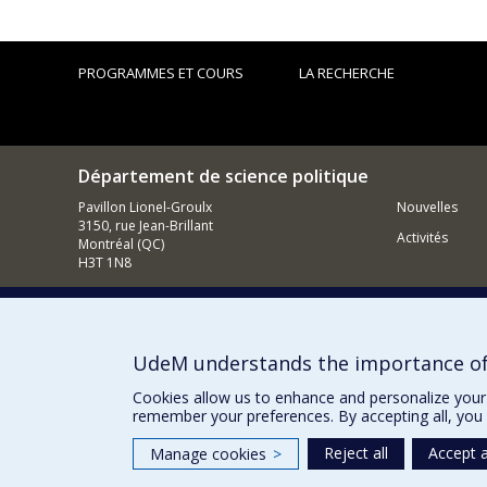
PROGRAMMES ET COURS
LA RECHERCHE
Département de science politique
Pavillon Lionel-Groulx
Nouvelles
3150, rue Jean-Brillant
Activités
Montréal (QC)
H3T 1N8
514 343-6578
Courriel
UdeM understands the importance of
Comment so
Cookies allow us to enhance and personalize your 
remember your preferences. By accepting all, you 
Reject all
Accept a
Manage cookies
>