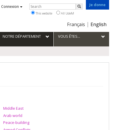
Je donne
Rechercher
Connexion
Search
This website
All UdeM
Choix
Français
English
de
la
NOTRE DÉPARTEMENT
VOUS ÊTES...
langue
Middle East
Arab world
Peace-building
Armed Conflicts