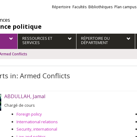
Liens
Répertoire
Facultés
Bibliothèques
Plan campus
externes
ences
ence politique
RESSOURCES ET
RÉPERTOIRE DU
SERVICES
DÉPARTEMENT
 Armed Conflicts
rts in: Armed Conflicts
ABDULLAH, Jamal
Chargé de cours
Foreign policy
International relations
Security, international
Law and politics