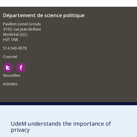
Département de science politique
Pavillon Lionel-Groulx
3150, rue Jean-Brillant
Montréal (QC)
H3T 1N8
514 343-6578
Courriel
Nouvelles
Activités
Comment soutenir le Département?
UdeM understands the importance of
privacy
BESOIN D'AIDE?