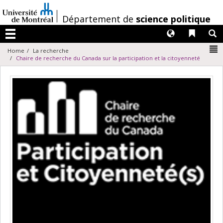
Passer
au
/
Département de
science politique
contenu
Langues
Liens 
R
Menu
N
Home
La recherche
Chaire de recherche du Canada sur la participation et la citoyenneté