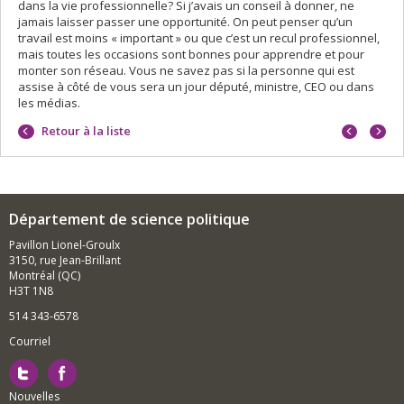
dans la vie professionnelle? Si j’avais un conseil à donner, ne
jamais laisser passer une opportunité. On peut penser qu’un
travail est moins « important » ou que c’est un recul professionnel,
mais toutes les occasions sont bonnes pour apprendre et pour
monter son réseau. Vous ne savez pas si la personne qui est
assise à côté de vous sera un jour député, ministre, CEO ou dans
les médias.
Portrait
Portrai
Retour à la liste
précéd
suivan
Département de science politique
Pavillon Lionel-Groulx
3150, rue Jean-Brillant
Montréal (QC)
H3T 1N8
514 343-6578
Courriel
Nouvelles