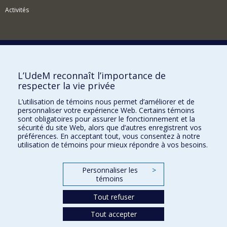
Activités
Comment soutenir le Département?
L’UdeM reconnaît l’importance de
respecter la vie privée
BESOIN D'AIDE?
L’utilisation de témoins nous permet d’améliorer et de
Plan du site
personnaliser votre expérience Web. Certains témoins
Signaler une erreur
sont obligatoires pour assurer le fonctionnement et la
sécurité du site Web, alors que d’autres enregistrent vos
Accessibilité
préférences. En acceptant tout, vous consentez à notre
utilisation de témoins pour mieux répondre à vos besoins.
FACULTÉ DES ARTS ET DES SCIENCES
Nos départements et écoles
Personnaliser les
>
témoins
Nos centres d'études
Tout refuser
Nos programmes et cours
Tout accepter