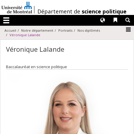
Passer
au
/
Département de
science politique
contenu
Langues
Liens 
R
Menu
N
Accueil
Notre département
Portraits
Nos diplômés
Véronique Lalande
Véronique Lalande
Baccalauréat en science politique