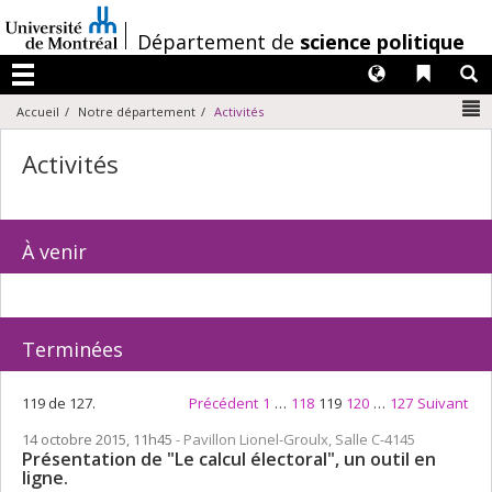
Passer
au
/
Département de
science politique
contenu
Langues
Liens 
R
Menu
N
Accueil
Notre département
Activités
Activités
À venir
Terminées
119 de 127.
Précédent
1
…
118
119
120
…
127
Suivant
14 octobre 2015, 11h45
- Pavillon Lionel-Groulx, Salle C-4145
Présentation de "Le calcul électoral", un outil en
ligne.