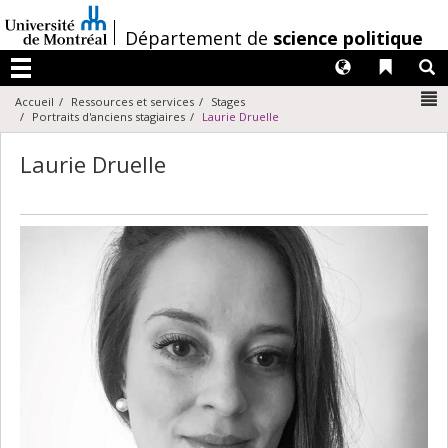
Passer
au
/
Département de
science politique
contenu
Langues
Liens 
R
Menu
N
Accueil
Ressources et services
Stages
Portraits d'anciens stagiaires
Laurie Druelle
Laurie Druelle