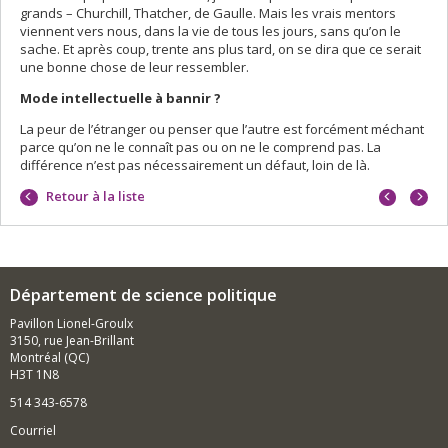
grands – Churchill, Thatcher, de Gaulle. Mais les vrais mentors
viennent vers nous, dans la vie de tous les jours, sans qu’on le
sache. Et après coup, trente ans plus tard, on se dira que ce serait
une bonne chose de leur ressembler.
Mode intellectuelle à bannir ?
La peur de l’étranger ou penser que l’autre est forcément méchant
parce qu’on ne le connaît pas ou on ne le comprend pas. La
différence n’est pas nécessairement un défaut, loin de là.
Portrait
Portrai
Retour à la liste
précéd
suivan
Département de science politique
Pavillon Lionel-Groulx
3150, rue Jean-Brillant
Montréal (QC)
H3T 1N8
514 343-6578
Courriel