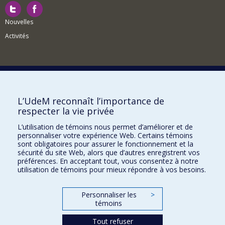
Nouvelles
Activités
Comment soutenir le Département?
L’UdeM reconnaît l’importance de
respecter la vie privée
BESOIN D'AIDE?
L’utilisation de témoins nous permet d’améliorer et de
Plan du site
personnaliser votre expérience Web. Certains témoins
Signaler une erreur
sont obligatoires pour assurer le fonctionnement et la
sécurité du site Web, alors que d’autres enregistrent vos
Accessibilité
préférences. En acceptant tout, vous consentez à notre
utilisation de témoins pour mieux répondre à vos besoins.
FACULTÉ DES ARTS ET DES SCIENCES
Nos départements et écoles
Personnaliser les
>
témoins
Nos centres d'études
Tout refuser
Nos programmes et cours