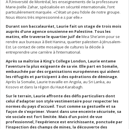
À l’Université de Montréal, les enseignements de la professeure
Marie-Joëlle Zahar, spécialisée en sécurité internationale, l’ont
particulièrement marquée. «C’était un peu l’idole de notre groupe.
Nous étions très impressionné.e.s par elle.»
Durant son baccalauréat, Laurie fait un stage de trois mois
auprès d’une agence onusienne en Palestine. Tous les
matins, elle traverse le quartier juif de
Mea She’arim pour se
rendre aux bureaux à Beit Hanina, quartier palestien à Jérusalem-
Est. Le contact de cette mosaïque de cultures la décide à
entreprendre une carrière à l’international.
Après sa maîtrise à King’s College London, Laurie entame
l’aventure la plus exigeante de sa vie. Elle part en Somalie,
embauchée par des organisations européennes qui aident
les réfugiés et participent à des opérations de déminage.
Après la Somalie, Laurie travaille en Angola, au Sri Lanka, au
Kosovo et dans la région du Haut-Karabagh.
Sur le terrain, Laurie affronte des défis particuliers dont
celui d’adapter son style vestimentaire pour respecter les
normes du pays d’accueil. Tout comme sa gestuelle et sa
façon de s’exprimer. Vivant dans une enceinte sécurisée, sa
vie sociale est fort limitée. Mais d’un point de vue
professionnel, l’expérience est enrichissante, ponctuée par
l’inspection des champs de mines, la découverte des