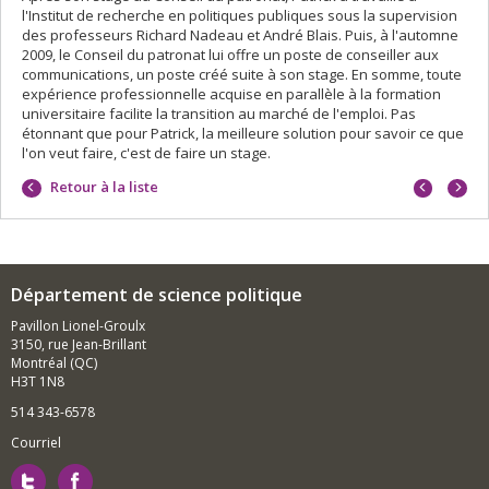
l'Institut de recherche en politiques publiques sous la supervision
des professeurs Richard Nadeau et André Blais. Puis, à l'automne
2009, le Conseil du patronat lui offre un poste de conseiller aux
communications, un poste créé suite à son stage. En somme, toute
expérience professionnelle acquise en parallèle à la formation
universitaire facilite la transition au marché de l'emploi. Pas
étonnant que pour Patrick, la meilleure solution pour savoir ce que
l'on veut faire, c'est de faire un stage.
Portrait
Portrai
Retour à la liste
précéd
suivan
Département de science politique
Pavillon Lionel-Groulx
3150, rue Jean-Brillant
Montréal (QC)
H3T 1N8
514 343-6578
Courriel