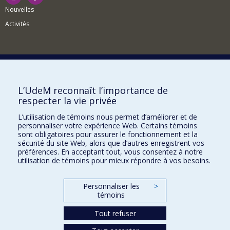
Nouvelles
Activités
Comment soutenir le Département?
L’UdeM reconnaît l’importance de
respecter la vie privée
BESOIN D'AIDE?
L’utilisation de témoins nous permet d’améliorer et de
Plan du site
personnaliser votre expérience Web. Certains témoins
Signaler une erreur
sont obligatoires pour assurer le fonctionnement et la
sécurité du site Web, alors que d’autres enregistrent vos
Accessibilité
préférences. En acceptant tout, vous consentez à notre
utilisation de témoins pour mieux répondre à vos besoins.
FACULTÉ DES ARTS ET DES SCIENCES
Nos départements et écoles
Personnaliser les
>
témoins
Nos centres d'études
Tout refuser
Nos programmes et cours