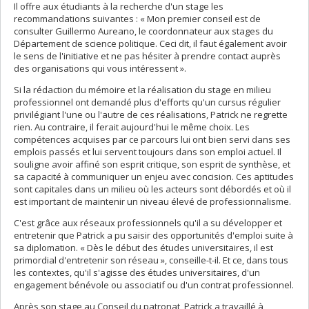
Il offre aux étudiants à la recherche d'un stage les
recommandations suivantes : « Mon premier conseil est de
consulter Guillermo Aureano, le coordonnateur aux stages du
Département de science politique. Ceci dit, il faut également avoir
le sens de l'initiative et ne pas hésiter à prendre contact auprès
des organisations qui vous intéressent ».
Si la rédaction du mémoire et la réalisation du stage en milieu
professionnel ont demandé plus d'efforts qu'un cursus régulier
privilégiant l'une ou l'autre de ces réalisations, Patrick ne regrette
rien. Au contraire, il ferait aujourd'hui le même choix. Les
compétences acquises par ce parcours lui ont bien servi dans ses
emplois passés et lui servent toujours dans son emploi actuel. Il
souligne avoir affiné son esprit critique, son esprit de synthèse, et
sa capacité à communiquer un enjeu avec concision. Ces aptitudes
sont capitales dans un milieu où les acteurs sont débordés et où il
est important de maintenir un niveau élevé de professionnalisme.
C'est grâce aux réseaux professionnels qu'il a su développer et
entretenir que Patrick a pu saisir des opportunités d'emploi suite à
sa diplomation. « Dès le début des études universitaires, il est
primordial d'entretenir son réseau », conseille-t-il. Et ce, dans tous
les contextes, qu'il s'agisse des études universitaires, d'un
engagement bénévole ou associatif ou d'un contrat professionnel.
Après son stage au Conseil du patronat, Patrick a travaillé à