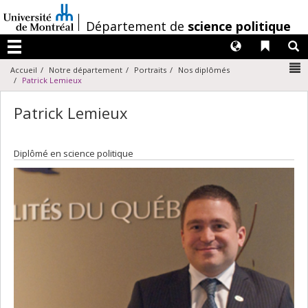
Passer
au
/
Département de
science politique
contenu
Langues
Liens 
R
Menu
N
Accueil
Notre département
Portraits
Nos diplômés
Patrick Lemieux
Patrick Lemieux
Diplômé en science politique