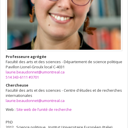
Professeure agrégée
Faculté des arts et des sciences - Département de science politique
Pavillon Lionel-Groulx
local C-4031
laurie.beaudonnet@umontreal.ca
514 343-6111 #3701
Chercheuse
Faculté des arts et des sciences - Centre d'études et de recherches
internationales
laurie.beaudonnet@umontreal.ca
Web :
Site web de l’unité de recherche
PhD
2012 , Science politique , Institut Universitaire Européen (Italie)