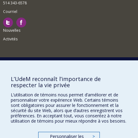
514 343-6578
Courriel
Nouvelles
Activités
Comment soutenir le Département?
L’UdeM reconnaît l’importance de
respecter la vie privée
BESOIN D'AIDE?
L’utilisation de témoins nous permet d’améliorer et de
Plan du site
personnaliser votre expérience Web. Certains témoins
Signaler une erreur
sont obligatoires pour assurer le fonctionnement et la
sécurité du site Web, alors que d’autres enregistrent vos
Accessibilité
préférences. En acceptant tout, vous consentez à notre
utilisation de témoins pour mieux répondre à vos besoins.
FACULTÉ DES ARTS ET DES SCIENCES
Nos départements et écoles
Personnaliser les
>