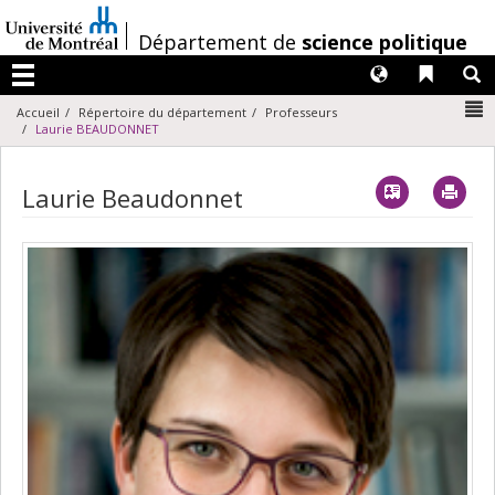
Passer
au
/
Département de
science politique
contenu
Langues
Liens 
R
Menu
N
Accueil
Répertoire du département
Professeurs
Laurie BEAUDONNET
Vcard
Imp
Laurie Beaudonnet