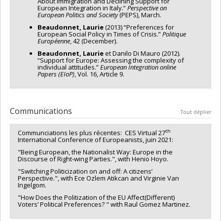
About Immigration and Declining Support for
European Integration in Italy.”
Perspective on
European Politics and Society
(PEPS), March.
Beaudonnet, Laurie
(2013) “Preferences for
European Social Policy in Times of Crisis.”
Politique
Européenne
, 42 (December).
Beaudonnet, Laurie
et Danilo Di Mauro (2012).
“Support for Europe: Assessing the complexity of
individual attitudes.”
European Integration online
Papers (EIoP)
, Vol. 16, Article 9.
Communications
Tout déplier
th
Communciations les plus récentes: CES Virtual 27
International Conference of Europeanists, juin 2021:
"Being European, the Nationalist Way: Europe in the
Discourse of Right-wing Parties.", with Henio Hoyo.
"Switching Politicization on and off: A citizens’
Perspective.", with Ece Ozlem Atikcan and Virginie Van
Ingelgom.
"How Does the Politization of the EU Affect(Different)
Voters’ Political Preferences? " with Raul Gomez Martinez.