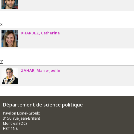
X
XHARDEZ
Catherine
Z
ZAHAR
Marie-Joëlle
Département de science politique
Pavillon Lionel-Groulx
3150, rue Jean-Brillant
Montréal (QC)
H3T 1N8