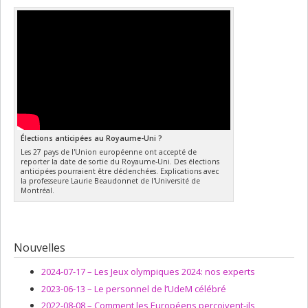
Élections anticipées au Royaume-Uni ?
Les 27 pays de l'Union européenne ont accepté de
reporter la date de sortie du Royaume-Uni. Des élections
anticipées pourraient être déclenchées. Explications avec
la professeure Laurie Beaudonnet de l'Université de
Montréal.
Nouvelles
2024-07-17 –
Les Jeux olympiques 2024: nos experts
2023-06-13 –
Le personnel de l’UdeM célébré
2022-08-08 –
Comment les Européens perçoivent-ils