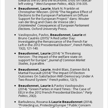
towards the EU and the economic crisis on radical-
left voting. ”
West European Politics
, 40(2): 316-335.
Beaudonnet, Laurie
, Mark N. Franklin et
Christopher Wlezien. (2016) “The Negative Effect of
Elections to the European Parliament on Diffuse
Support for the European Project.” dans: Wouter
van der Brug and Claes de Vreese (dir.)
(Un)intended Consequences of European Parliament
Elections.
Oxford University Press.
Vasilopoulos, Pavlos,
Beaudonnet, Laurie
et
Bruno Cautrès (2015) “A Red Letter Day:
Investigating the Renaissance of the French Far
Left in the 2012 Presidential Election”,
French Politics
,
13(2), 121-140.
Beaudonnet, Laurie
(2014) "A Threatenig
Horizon : The impact of the welfare state on
support for Europe",
Journal of Common Market
Studies
, à paraître.
Beaudonnet, Laurie
, André Blais, Damien Bol &
Martial Foucault (2014) “The Impact Of Election
Outcomes On Satisfaction With Democracy Under A
Two-Round System.”
French politics
, 12(1).
Beaudonnet, Laurie
& Pavlos Vasilopoulos
(2014). “Green Parties in Hard Times : The Case of
EELV in the 2012 French Presidential Election.”
Party
Politics
, 20(2).
Barbulescu, Roxana &
Laurie Beaudonnet
(2014).
“Protecting us, Protecting Europe ? Public Concern