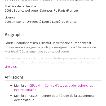
Maitrise de recherche
2008 , Science politique , Sciences-Po Paris (France)
Licence
2006 , Histoire , Université Lyon 2 Lumières (France)
Biographie
Laurie Beaudonnet (PhD, Institut universitaire européen) est
professeure agrégée de politique européenne à l’Université de
Montréal (Département de science politique).
Ses recherches portent sur les attitudes politiques, les élections et
l’opinion publique dans l’Union européenne, à l’aide de méthodes
Lire plus…
quantitatives et qualitatives.
Elle est directrice scientifique du
Centre Jean Monnet de Montréal
.
Affiliations
Elle a été titulaire de la Chaire Jean Monnet EuroScope de 2015 à
2019 et dirigé le
RESTEP
, un réseau de recherche transatlantique
Membre –
CÉRIUM — Centre d'études et de recherches
sur les processus de politisation dans l’UE de 2017 à 2021.
internationales
Membre –
CÉCD — Centre pour l’étude de la citoyenneté
démocratique