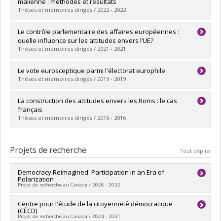
Cycle :
Maîtrise
malienne : méthodes et résultats
Diplôme obtenu :
M. Sc.
Thèses et mémoires dirigés / 2022 - 2022
Lien vers le document dans Papyrus
Diplômé(e) :
Vuitton, Alix
Le contrôle parlementaire des affaires européennes :
Cycle :
Maîtrise
quelle influence sur les attitudes envers l’UE?
Diplôme obtenu :
M. Sc.
Thèses et mémoires dirigés / 2021 - 2021
Lien vers le document dans Papyrus
Diplômé(e) :
Mounier, Antoine
Le vote eurosceptique parmi l'électorat europhile
Cycle :
Maîtrise
Thèses et mémoires dirigés / 2019 - 2019
Diplôme obtenu :
M. Sc.
Lien vers le document dans Papyrus
Diplômé(e) :
Houde, Anne-Marie
La construction des attitudes envers les Roms : le cas
Cycle :
Maîtrise
français
Diplôme obtenu :
M. Sc.
Thèses et mémoires dirigés / 2016 - 2016
Lien vers le document dans Papyrus
Diplômé(e) :
Gagnon, Audrey
Cycle :
Maîtrise
Projets de recherche
Tout déplier
Diplôme obtenu :
M.A.
Lien vers le document dans Papyrus
Democracy Reimagined: Participation in an Era of
Polarization
Projet de recherche au Canada / 2026 - 2032
Chercheur principal :
Centre pour l'étude de la citoyenneté démocratique
Laurie Beaudonnet
(CÉCD)
Co-chercheurs :
Pascale Devette
,
Catherine Ouellet
Projet de recherche au Canada / 2024 - 2031