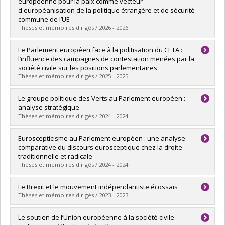
européenne pour la paix comme vecteur
d'européanisation de la politique étrangère et de sécurité
commune de l’UE
Thèses et mémoires dirigés / 2026 - 2026
Diplômé(e) :
Dubois, Nicholas
Le Parlement européen face à la politisation du CETA :
Cycle :
Maîtrise
l’influence des campagnes de contestation menées par la
Diplôme obtenu :
M. Sc.
société civile sur les positions parlementaires
Lien vers le document dans Papyrus
Thèses et mémoires dirigés / 2025 - 2025
Diplômé(e) :
Reymond, Elisa
Le groupe politique des Verts au Parlement européen :
Cycle :
Maîtrise
analyse stratégique
Diplôme obtenu :
M. Sc.
Thèses et mémoires dirigés / 2024 - 2024
Lien vers le document dans Papyrus
Diplômé(e) :
Guégan, Nolwen
Euroscepticisme au Parlement européen : une analyse
Cycle :
Maîtrise
comparative du discours eurosceptique chez la droite
Diplôme obtenu :
M. Sc.
traditionnelle et radicale
Lien vers le document dans Papyrus
Thèses et mémoires dirigés / 2024 - 2024
Diplômé(e) :
Benoit, Léandre
Le Brexit et le mouvement indépendantiste écossais
Cycle :
Maîtrise
Thèses et mémoires dirigés / 2023 - 2023
Diplôme obtenu :
M. Sc.
Lien vers le document dans Papyrus
Diplômé(e) :
Rheault, Gabrielle
Le soutien de l’Union européenne à la société civile