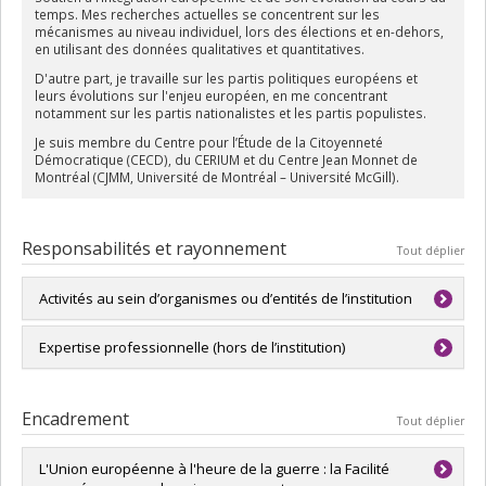
temps. Mes recherches actuelles se concentrent sur les
mécanismes au niveau individuel, lors des élections et en-dehors,
en utilisant des données qualitatives et quantitatives.
D'autre part, je travaille sur les partis politiques européens et
leurs évolutions sur l'enjeu européen, en me concentrant
notamment sur les partis nationalistes et les partis populistes.
Je suis membre du Centre pour l’Étude de la Citoyenneté
Démocratique (CECD), du CERIUM et du Centre Jean Monnet de
Montréal (CJMM, Université de Montréal – Université McGill).
Responsabilités et rayonnement
Tout déplier
Activités au sein d’organismes ou d’entités de l’institution
Directrice scientifique du Centre Jean Monnet de
Expertise professionnelle (hors de l’institution)
Montréal
Représentante académique pour la Maitrise en études
Politique européenne
, Éditrice associée
internationales, option études européennes
Encadrement
Tout déplier
European Community Studies Association - Canada (ECSA-C)
,
Membre du Comité de gouvernance
L'Union européenne à l'heure de la guerre : la Facilité