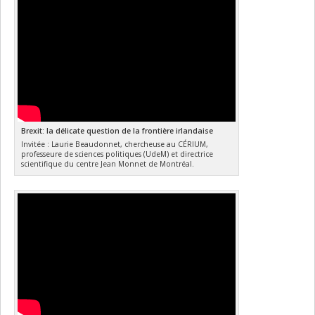
Brexit: la délicate question de la frontière irlandaise
Invitée : Laurie Beaudonnet, chercheuse au CÉRIUM,
professeure de sciences politiques (UdeM) et directrice
scientifique du centre Jean Monnet de Montréal.