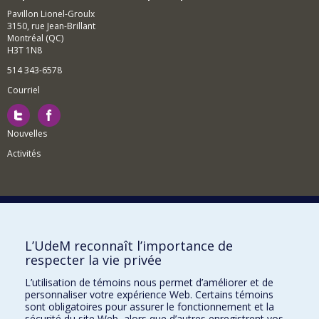
Pavillon Lionel-Groulx
3150, rue Jean-Brillant
Montréal (QC)
H3T 1N8
514 343-6578
Courriel
Nouvelles
Activités
Comment soutenir le Département?
L’UdeM reconnaît l’importance de
respecter la vie privée
BESOIN D'AIDE?
L’utilisation de témoins nous permet d’améliorer et de
Plan du site
personnaliser votre expérience Web. Certains témoins
Signaler une erreur
sont obligatoires pour assurer le fonctionnement et la
sécurité du site Web, alors que d’autres enregistrent vos