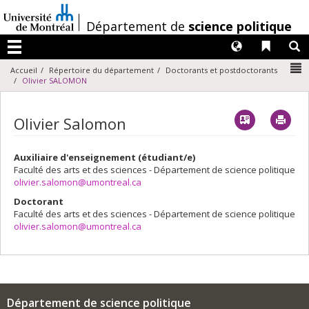
Passer
au
/
Département de
science politique
contenu
Langues
Liens 
R
Menu
N
Accueil
Répertoire du département
Doctorants et postdoctorants
Olivier SALOMON
Vcard
Imp
Olivier Salomon
Auxiliaire d'enseignement (étudiant/e)
Faculté des arts et des sciences - Département de science politique
olivier.salomon@umontreal.ca
Doctorant
Faculté des arts et des sciences - Département de science politique
olivier.salomon@umontreal.ca
Département de science politique