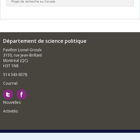
Projet de recherche au Canada
Co-chercheurs :
Matthew Taylor
Département de science politique
Pavillon Lionel-Groulx
3150, rue Jean-Brillant
Montréal (QC)
H3T 1N8
514 343-6578
Courriel
Nouvelles
Activités