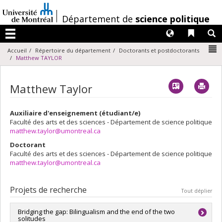
Passer
au
/
Département de
science politique
contenu
Langues
Liens 
R
Menu
N
Accueil
Répertoire du département
Doctorants et postdoctorants
Matthew TAYLOR
Vcard
Imp
Matthew Taylor
Auxiliaire d'enseignement (étudiant/e)
Faculté des arts et des sciences - Département de science politique
matthew.taylor@umontreal.ca
Doctorant
Faculté des arts et des sciences - Département de science politique
matthew.taylor@umontreal.ca
Projets de recherche
Tout déplier
Bridging the gap: Bilingualism and the end of the two
solitudes