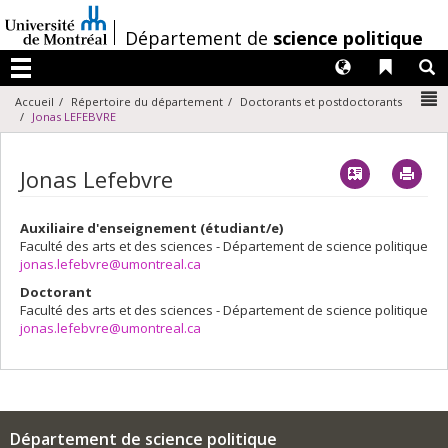
Passer
au
/
Département de
science politique
contenu
Langues
Liens 
R
Menu
N
Accueil
Répertoire du département
Doctorants et postdoctorants
Jonas LEFEBVRE
Vcard
Imp
Jonas Lefebvre
Auxiliaire d'enseignement (étudiant/e)
Faculté des arts et des sciences - Département de science politique
jonas.lefebvre@umontreal.ca
Doctorant
Faculté des arts et des sciences - Département de science politique
jonas.lefebvre@umontreal.ca
Département de science politique