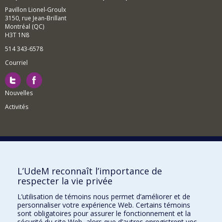
Pavillon Lionel-Groulx
3150, rue Jean-Brillant
Montréal (QC)
H3T 1N8
514 343-6578
Courriel
Nouvelles
Activités
Comment soutenir le Département?
L’UdeM reconnaît l’importance de
respecter la vie privée
BESOIN D'AIDE?
L’utilisation de témoins nous permet d’améliorer et de
Plan du site
personnaliser votre expérience Web. Certains témoins
Signaler une erreur
sont obligatoires pour assurer le fonctionnement et la
sécurité du site Web, alors que d’autres enregistrent vos