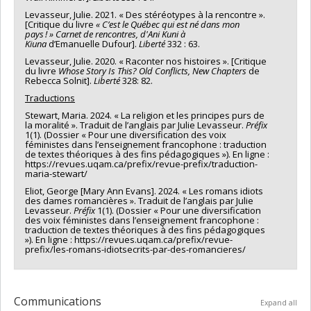
Levasseur, Julie. 2021. « Des stéréotypes à la rencontre ».
[Critique du livre
« C’est le Québec qui est né dans mon
pays ! » Carnet de rencontres, d'Ani Kuni à
Kiuna
d’Emanuelle Dufour].
Liberté
332 : 63.
Levasseur, Julie. 2020. « Raconter nos histoires ». [Critique
du livre
Whose Story Is This?
Old Conflicts, New Chapters
de
Rebecca Solnit].
Liberté
328: 82.
Traductions
Stewart, Maria. 2024. « La religion et les principes purs de
la moralité ». Traduit de l’anglais par Julie Levasseur.
Préfix
1(1). (Dossier « Pour une diversification des voix
féministes dans l’enseignement francophone : traduction
de textes théoriques à des fins pédagogiques »). En ligne :
https://revues.uqam.ca/prefix/revue-prefix/traduction-
maria-stewart/
Eliot, George [Mary Ann Evans]. 2024. « Les romans idiots
des dames romancières ». Traduit de l’anglais par Julie
Levasseur.
Préfix
1(1). (Dossier « Pour une diversification
des voix féministes dans l’enseignement francophone :
traduction de textes théoriques à des fins pédagogiques
»). En ligne : https://revues.uqam.ca/prefix/revue-
prefix/les-romans-idiotsecrits-par-des-romancieres/
Communications
Expand all