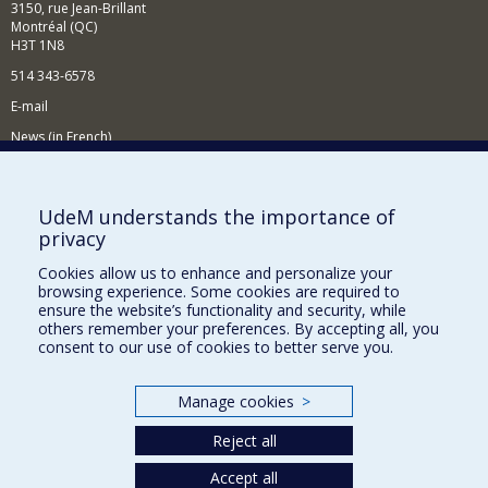
3150, rue Jean-Brillant
Montréal (QC)
H3T 1N8
514 343-6578
E-mail
News (in French)
Activitites (in French)
Supporting the Department
UdeM understands the importance of
privacy
NEED HELP?
Cookies allow us to enhance and personalize your
Sitemap
browsing experience. Some cookies are required to
Report a problem
ensure the website’s functionality and security, while
others remember your preferences. By accepting all, you
Accessibility
consent to our use of cookies to better serve you.
FACULTY OF ARTS AND SCIENCE
Manage cookies
>
Our Departments and Schools
Reject all
Our Centres
Accept all
Programs and Courses in our Faculty