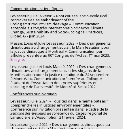
Communications scientifiques
Levasseur, Julie. À venir. « Root causes: socio-ecological
controversies as embodiment of the
Ecologism/Productivism cleavage ». Communication
acceptée au congrès international Socioecos. Climate
Change, Sustainability and Socio-Ecological Practices,
Bilbao, 6-7 juin 2024.
Massé, Louis et Julie Levasseur. 2023. « Des changements
climatiques au changement social : la Manifestation pour
la justice climatique à Montréal ». Communication par
e
er
affiche présentée au 90
Congrès de l’Acfas, 1
mai 2023.
En ligne
.
Levasseur, Julie et Louis Massé. 2022. « Des changements
climatiques au changement social : les slogans de la
Manifestation pour la justice climatique du 24 septembre
à Montréal ». Communication présentée au Colloque
étudiant de l’Association des cycles supérieurs en
sociologie de l’Université de Montréal, 6 mai 2022.
Conférences sur invitation
Levasseur, Julie. 2024. « Tous·tes dans le même bateau?
Comprendre les injustices environnementales ».
Conférence sur invitation présentée dans le cadre de la
Semaine des éveilleurs de conscience
du Cégep régional de
Lanaudière à L’Assomption, 21 février 2024.
Levasseur, Julie. 2022. « Des changements climatiques au
changement social : la Manifestation pour la justice