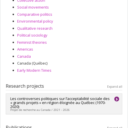
Collective action
Social movements
Comparative politics
Environmental policy
Qualitative research
Political sociology
Feminist theories
Americas
Canada
Canada (Québec)
Early Modern Times
Research projects
Expand all
Les controverses politiques sur l’acceptabilité sociale des
« grands projets » en région éloignée au Québec (1970-
2020)
Projet de recherche au Canada / 2021 - 2026
Lead researcher :
Julie Levasseur
Historical period:
Modern Times
Publications
Expand all