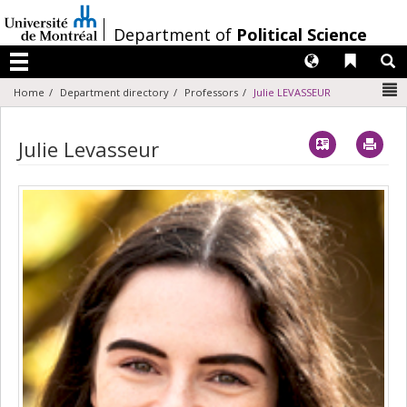
Passer
au
/
Department of
Political Science
contenu
Langues
Liens 
R
Menu
N
Home
Department directory
Professors
Julie LEVASSEUR
Vcard
Imp
Julie Levasseur