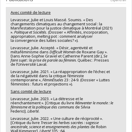
Avec comité de lecture
Levasseur, Julie et Louis Massé. Soumis. « Des
changements climatiques au changement social : la
Manifestation pour la justice climatique à Montréal (2021)
».
Politique et Sociétés
. (Dossier « Affinités, incorporation,
appropriation, melting pot : comment analyser
la convergence des luttes sociales? »).
Levasseur, Julie. Accepté. « Désir, agentivité et
métaféminisme dans
Difficult Women
de Roxane Gay ».
Dans Anne-Sophie Gravel et Catherine Parent (dir.),
Se
faire sujet : la prise de parole au féminin.
Québec : Presses
de l’Université Laval.
Levasseur, Julie. 2021. « La réappropriation de l’échec et
de la négativité dans la critique féministe
contemporaine »,
FéminÉtudes
23 : 24-9. (Dossier « Luttes
féministes : futurs et projections »).
Sans comité de lecture
Levasseur, Julie. 2023. « La détresse et le
réenchantement ». [Critique du livre
Réinventer le monde : le
féminisme et la politique des communs
de Silvia
Federici].
Liberté
.
Levasseur, Julie. 2022. « Une culture de réciprocité ».
[Critique du livre
Tresser les herbes sacrées : sagesse
ancestrale, science et enseignements des plantes​
de Robin
Wall Kimmerer].
Liberté
335 : 64.