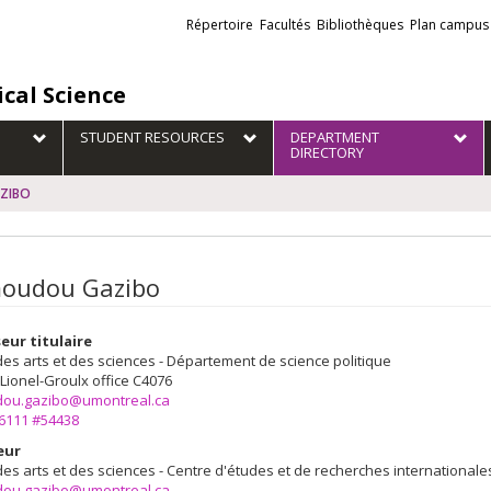
Liens
Répertoire
Facultés
Bibliothèques
Plan campus
externes
ical Science
STUDENT RESOURCES
DEPARTMENT
DIRECTORY
ZIBO
oudou Gazibo
eur titulaire
des arts et des sciences - Département de science politique
 Lionel-Groulx
office C4076
ou.gazibo@umontreal.ca
-6111 #54438
eur
des arts et des sciences - Centre d'études et de recherches internationale
ou.gazibo@umontreal.ca