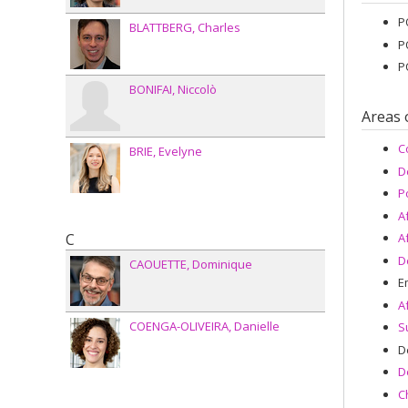
P
BLATTBERG
Charles
P
P
BONIFAI
Niccolò
Areas 
C
BRIE
Evelyne
D
P
A
C
A
D
CAOUETTE
Dominique
E
A
COENGA-OLIVEIRA
Danielle
S
D
D
C