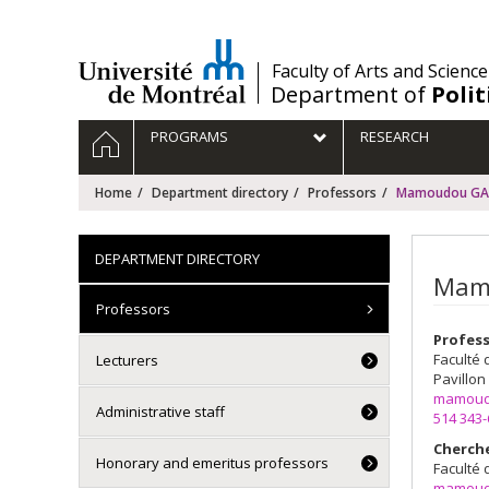
Passer
au
contenu
/
Faculty of Arts and Science
Department of
Polit
Navigation
HOME
PROGRAMS
RESEARCH
principale
Home
Department directory
Professors
Mamoudou GA
DEPARTMENT DIRECTORY
Mam
Professors
Profess
Faculté 
Lecturers
Pavillon
mamoud
Administrative staff
514 343
Cherch
Honorary and emeritus professors
Faculté 
mamoud