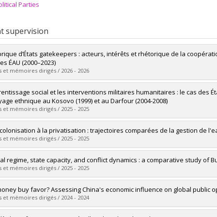
litical Parties
t supervision
brique d’États gatekeepers : acteurs, intérêts et rhétorique de la coopéra
les ÉAU (2000–2023)
 et mémoires dirigés / 2026 - 2026
uate :
Novel, Brendon
rentissage social et les interventions militaires humanitaires : le cas des
 :
Doctoral
yage ethnique au Kosovo (1999) et au Darfour (2004-2008)
 :
Ph. D.
 et mémoires dirigés / 2025 - 2025
vers le document dans Papyrus
uate :
Bregaj, Anjeza
 colonisation à la privatisation : trajectoires comparées de la gestion de l
 :
Doctoral
 et mémoires dirigés / 2025 - 2025
 :
Ph. D.
vers le document dans Papyrus
uate :
Benomar, Maya
ical regime, state capacity, and conflict dynamics : a comparative study of
 :
Master's
 et mémoires dirigés / 2025 - 2025
 :
M. Sc.
vers le document dans Papyrus
uate :
Lema Mohamed , Abdou Rahim
oney buy favor? Assessing China's economic influence on global public o
 :
Doctoral
 et mémoires dirigés / 2024 - 2024
 :
Ph. D.
vers le document dans Papyrus