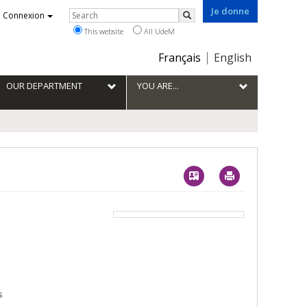
Je donne
Rechercher
Connexion
Search
This website
All UdeM
Choix
Français
English
de
la
OUR DEPARTMENT
YOU ARE...
langue
Vcard
Imprimer
s