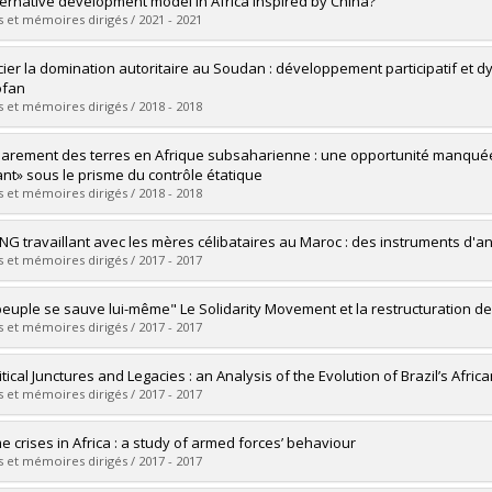
ternative development model in Africa inspired by China?
 :
Master's
 et mémoires dirigés / 2021 - 2021
 :
M. Sc.
vers le document dans Papyrus
uate :
Chen, Lijuan
ier la domination autoritaire au Soudan : développement participatif et 
 :
Doctoral
ofan
 :
Ph. D.
 et mémoires dirigés / 2018 - 2018
vers le document dans Papyrus
uate :
Mahé, Anne-Laure
arement des terres en Afrique subsaharienne : une opportunité manquée
 :
Doctoral
nt» sous le prisme du contrôle étatique
 :
Ph. D.
 et mémoires dirigés / 2018 - 2018
vers le document dans Papyrus
uate :
Lallement, Charlotte
NG travaillant avec les mères célibataires au Maroc : des instruments d'anti
 :
Master's
 et mémoires dirigés / 2017 - 2017
 :
M.A.
vers le document dans Papyrus
uate :
Benzouine, Youssef
peuple se sauve lui-même" Le Solidarity Movement et la restructuration de
 :
Master's
 et mémoires dirigés / 2017 - 2017
 :
M. Sc.
vers le document dans Papyrus
uate :
Thibault-Couture, Joanie
tical Junctures and Legacies : an Analysis of the Evolution of Brazil’s Africa
 :
Doctoral
 et mémoires dirigés / 2017 - 2017
 :
Ph. D.
vers le document dans Papyrus
uate :
Lima Machado, Iara Binta
e crises in Africa : a study of armed forces’ behaviour
 :
Master's
 et mémoires dirigés / 2017 - 2017
 :
M. Sc.