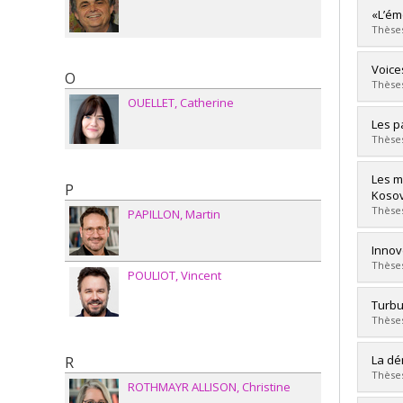
Lien 
Grad
«L’ém
Cycle
Thèses
Grade
Lien 
Grad
Voice
O
Cycle
Thèses
Grade
OUELLET
Catherine
Lien 
Grad
Les p
Cycle
Thèses
Grade
Lien 
Grad
Les m
P
Cycle
Kosov
Grade
Thèses
PAPILLON
Martin
Lien 
Grad
Innov
Cycle
Thèses
POULIOT
Vincent
Grade
Lien 
Grad
Turbu
Cycle
Thèses
Grade
Lien 
Grad
La dé
R
Cycle
Thèses
ROTHMAYR ALLISON
Christine
Grade