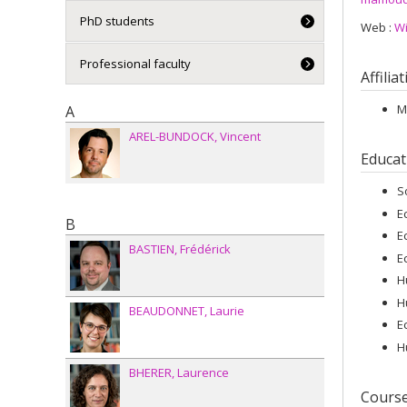
PhD students
Web :
Wi
Professional faculty
Affilia
M
A
AREL-BUNDOCK
Vincent
Educat
S
E
B
E
BASTIEN
Frédérick
E
H
H
BEAUDONNET
Laurie
E
H
BHERER
Laurence
Cours