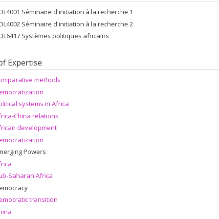
OL4001 Séminaire d'initiation à la recherche 1
OL4002 Séminaire d'initiation à la recherche 2
OL6417 Systèmes politiques africains
of Expertise
omparative methods
emocratization
olitical systems in Africa
frica-China relations
frican development
emocratization
merging Powers
frica
ub-Saharan Africa
emocracy
emocratic transition
hina