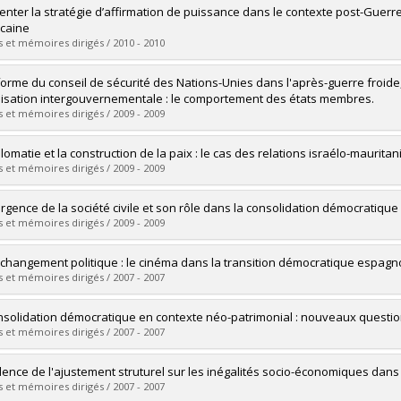
vers le document dans Papyrus
uate :
Morency-Laflamme, Julien
enter la stratégie d’affirmation de puissance dans le contexte post-Guerre
 :
Master's
caine
 :
M. Sc.
 et mémoires dirigés / 2010 - 2010
vers le document dans Papyrus
uate :
Chantal, Roromme
forme du conseil de sécurité des Nations-Unies dans l'après-guerre froide
 :
Master's
isation intergouvernementale : le comportement des états membres.
 :
M. Sc.
 et mémoires dirigés / 2009 - 2009
vers le document dans Papyrus
uate :
Combernous, Anukha
plomatie et la construction de la paix : le cas des relations israélo-maurita
 :
Master's
 et mémoires dirigés / 2009 - 2009
 :
M. Sc.
vers le document dans Papyrus
uate :
Dia, Aliou Mamadou
rgence de la société civile et son rôle dans la consolidation démocratiqu
 :
Master's
 et mémoires dirigés / 2009 - 2009
 :
M. Sc.
vers le document dans Papyrus
uate :
Lemire, Sylvie
t changement politique : le cinéma dans la transition démocratique espagn
 :
Master's
 et mémoires dirigés / 2007 - 2007
 :
M. Sc.
vers le document dans Papyrus
uate :
Porras Ferreyra, Jaime
nsolidation démocratique en contexte néo-patrimonial : nouveaux questi
 :
Doctoral
 et mémoires dirigés / 2007 - 2007
 :
Ph. D.
vers le document dans Papyrus
uate :
Mc Graw, Karoline
idence de l'ajustement struturel sur les inégalités socio-économiques dans
 :
Master's
 et mémoires dirigés / 2007 - 2007