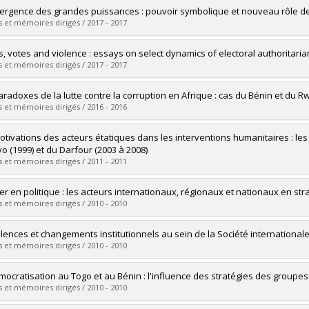
vers le document dans Papyrus
uate :
Morency-Laflamme, Julien
ergence des grandes puissances : pouvoir symbolique et nouveau rôle de
 :
Doctoral
 et mémoires dirigés / 2017 - 2017
 :
Ph. D.
vers le document dans Papyrus
uate :
Chantal, Roromme
s, votes and violence : essays on select dynamics of electoral authoritari
 :
Doctoral
 et mémoires dirigés / 2017 - 2017
 :
Ph. D.
vers le document dans Papyrus
uate :
Bardall, Gabrielle Simon
aradoxes de la lutte contre la corruption en Afrique : cas du Bénin et du 
 :
Doctoral
 et mémoires dirigés / 2016 - 2016
 :
Ph. D.
vers le document dans Papyrus
uate :
Bodjrenou, Laurence Harmonie Sèna
otivations des acteurs étatiques dans les interventions humanitaires : les
 :
Master's
o (1999) et du Darfour (2003 à 2008)
 :
M. Sc.
 et mémoires dirigés / 2011 - 2011
vers le document dans Papyrus
uate :
Bregaj, Anjeza
er en politique : les acteurs internationaux, régionaux et nationaux en 
 :
Master's
 et mémoires dirigés / 2010 - 2010
 :
M. Sc.
vers le document dans Papyrus
uate :
Signe Gnechie, Landry Bertino
lences et changements institutionnels au sein de la Société internationale
 :
Doctoral
 et mémoires dirigés / 2010 - 2010
 :
Ph. D.
vers le document dans Papyrus
uate :
Landry, Rémi
mocratisation au Togo et au Bénin : l'influence des stratégies des groupes
 :
Doctoral
 et mémoires dirigés / 2010 - 2010
 :
Ph. D.