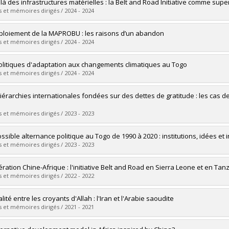
uate :
Toettoe, Benjamin
là des infrastructures matérielles : la Belt and Road Initiative comme supe
 :
Doctoral
 et mémoires dirigés / 2024 - 2024
 :
Ph. D.
vers le document dans Papyrus
uate :
Laroussi, Adam
ploiement de la MAPROBU : les raisons d’un abandon
 :
Doctoral
 et mémoires dirigés / 2024 - 2024
 :
Ph. D.
vers le document dans Papyrus
uate :
Faye, Djidiack Jean-François
olitiques d'adaptation aux changements climatiques au Togo
 :
Master's
 et mémoires dirigés / 2024 - 2024
 :
M. Sc.
vers le document dans Papyrus
uate :
Amematsro, Bloda Ayaovi.
iérarchies internationales fondées sur des dettes de gratitude : les cas d
 :
Master's
 :
M. Sc.
 et mémoires dirigés / 2023 - 2023
vers le document dans Papyrus
uate :
Ricardo, Rainer
ossible alternance politique au Togo de 1990 à 2020 : institutions, idées et
 :
Doctoral
 et mémoires dirigés / 2023 - 2023
 :
Ph. D.
vers le document dans Papyrus
uate :
Adandjesso, Kossi Eden Andrews
ration Chine-Afrique : l'initiative Belt and Road en Sierra Leone et en Tan
 :
Doctoral
 et mémoires dirigés / 2022 - 2022
 :
Ph. D.
vers le document dans Papyrus
uate :
Bonacina, Amabilly
alité entre les croyants d'Allah : l'Iran et l'Arabie saoudite
 :
Master's
 et mémoires dirigés / 2021 - 2021
 :
M. Sc.
vers le document dans Papyrus
uate :
Mira, Adam