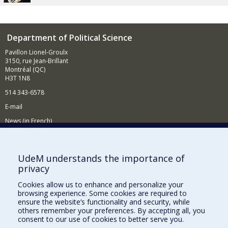
Department of Political Science
Pavillon Lionel-Groulx
3150, rue Jean-Brillant
Montréal (QC)
H3T 1N8
514 343-6578
E-mail
News (in French)
Activitites (in French)
Supporting the Department
UdeM understands the importance of
privacy
NEED HELP?
Cookies allow us to enhance and personalize your
Sitemap
browsing experience. Some cookies are required to
Report a problem
ensure the website’s functionality and security, while
others remember your preferences. By accepting all, you
Accessibility
consent to our use of cookies to better serve you.