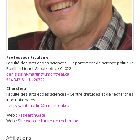
Professeur titulaire
Faculté des arts et des sciences - Département de science politique
Pavillon Lionel-Groulx
office C4022
denis.saint-martin@umontreal.ca
514 343-6111 #20322
Chercheur
Faculté des arts et des sciences - Centre d'études et de recherches
internationales
denis.saint-martin@umontreal.ca
Web :
ResearchGate
Web :
Site web de l’unité de recherche
Affiliations