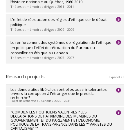
Grade :
M. Sc.
l’histoire nationale au Québec, 1960-2010
Lien vers le document dans Papyrus
Thèses et mémoires dirigés / 2011 - 2011
Graduate :
Arsenault, Gabriel
L'effet de rétroaction des règles d'éthique sur le débat
Cycle :
Master's
politique
Grade :
M. Sc.
Thèses et mémoires dirigés / 2009 - 2009
Lien vers le document dans Papyrus
Graduate :
Bordeleau, Christian
Le renforcement des systèmes de régulation de l'éthique
Cycle :
Master's
en politique : l'effet de rétroaction du Bureau du
Grade :
M. Sc.
conseiller en éthique au Canada
Lien vers le document dans Papyrus
Thèses et mémoires dirigés / 2007 - 2007
Graduate :
Dupuis, Marie
Cycle :
Master's
Research projects
Expand all
Grade :
M. Sc.
Lien vers le document dans Papyrus
Les démocraties libérales sont-elles aussi intolérantes
envers la corruption à l'étranger que le prédit la
recherche?
Projet de recherche au Canada / 2025 - 2031
Lead researcher :
"COMBIEN LES POLITICIENS VALENT-ILS ? LES
Denis Saint-Martin
DECLARATIONS DE PATRIMOINE DES MEMBRES DU
Funding sources:
CRSH/Conseil de recherches en sciences
GOUVERNEMENT ET DU PARLEMENT ET L'ECONOMIE
humaines du Canada
POLITIQUE DE LA TRANSPARENCE DANS LES ""VARIETES DU
Grant programs:
PVXXXXXX-Subvention Savoir
CAPITALISME"""