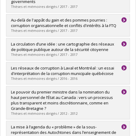
Grade :
Ph. D.
governments
Lien vers le document dans Papyrus
Thèses et mémoires dirigés / 2017 - 2017
Graduate :
Cooper, Christopher A.
Au-delà de l'appât du gain et des pommes pourries :
Cycle :
Doctoral
corruption organisationnelle et conflits d'intérêts à la FTQ
Grade :
Ph. D.
Thèses et mémoires dirigés / 2017 - 2017
Lien vers le document dans Papyrus
Graduate :
Fortier, Marie-Kathryn
La circulation d’une idée : une cartographie des réseaux
Cycle :
Master's
de politique publique autour de la sécurité citoyenne
Grade :
M. Sc.
Thèses et mémoires dirigés / 2017 - 2017
Lien vers le document dans Papyrus
Graduate :
Lazreg, Nordin
Les réseaux de corruption à Laval et Montréal : un essai
Cycle :
Doctoral
d'interprétation de la corruption municipale québécoise
Grade :
Ph. D.
Thèses et mémoires dirigés / 2016 - 2016
Lien vers le document dans Papyrus
Graduate :
Daoust, Sophie
Le pouvoir du premier ministre dans la nomination du
Cycle :
Master's
haut personnel de l’État au Canada : vers un processus
Grade :
M. Sc.
plus transparent et moins discrétionnaire, comme en
Lien vers le document dans Papyrus
Grande-Bretagne ?
Thèses et mémoires dirigés / 2012 - 2012
Graduate :
Depelteau-Paquette, Marie
La mise à l’agenda du « problème » de la sous-
Cycle :
Master's
représentation des Autochtones dans l’enseignement de