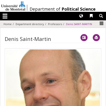
Passer
au
/
Department of
Political Science
contenu
Langues
Liens 
R
Menu
N
Home
Department directory
Professors
Denis SAINT-MARTIN
Vcard
Imp
Denis Saint-Martin