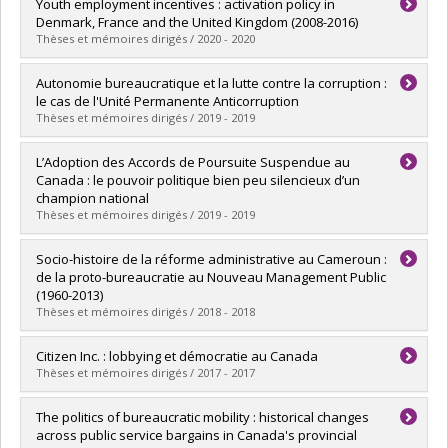
Graduate :
Boucher, Simon
Youth employment incentives : activation policy in
Cycle :
Master's
Denmark, France and the United Kingdom (2008-2016)
Grade :
M.A.
Thèses et mémoires dirigés / 2020 - 2020
Lien vers le document dans Papyrus
Graduate :
Dinan, Shannon
Autonomie bureaucratique et la lutte contre la corruption :
Cycle :
Doctoral
le cas de l'Unité Permanente Anticorruption
Grade :
Ph. D.
Thèses et mémoires dirigés / 2019 - 2019
Lien vers le document dans Papyrus
Graduate :
Chénier-Marais, Hadrien
L’Adoption des Accords de Poursuite Suspendue au
Cycle :
Master's
Canada : le pouvoir politique bien peu silencieux d’un
Grade :
M. Sc.
champion national
Lien vers le document dans Papyrus
Thèses et mémoires dirigés / 2019 - 2019
Graduate :
St-Georges, Simon
Socio-histoire de la réforme administrative au Cameroun :
Cycle :
Master's
de la proto-bureaucratie au Nouveau Management Public
Grade :
M.A.
(1960-2013)
Lien vers le document dans Papyrus
Thèses et mémoires dirigés / 2018 - 2018
Graduate :
Tamekou Tsowa, Raoul
Citizen Inc. : lobbying et démocratie au Canada
Cycle :
Doctoral
Thèses et mémoires dirigés / 2017 - 2017
Grade :
Ph. D.
Lien vers le document dans Papyrus
Graduate :
Boucher, Maxime
The politics of bureaucratic mobility : historical changes
Cycle :
Doctoral
across public service bargains in Canada's provincial