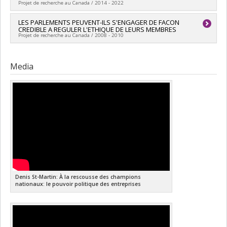
Projet de recherche au Canada / 2014 - 2022
Lead researcher :
LES PARLEMENTS PEUVENT-ILS S'ENGAGER DE FACON
Denis Saint-Martin
CREDIBLE A REGULER L'ETHIQUE DE LEURS MEMBRES
Funding sources:
CRSH/Conseil de recherches en sciences
Projet de recherche au Canada / 2008 - 2010
humaines du Canada
Grant programs:
PVXXXXXX-Subvention Savoir
Lead researcher :
Denis Saint-Martin
Media
Denis St-Martin: À la rescousse des champions
nationaux: le pouvoir politique des entreprises