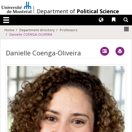
Passer
au
/
Department of
Political Science
contenu
Langues
Liens 
R
Menu
N
Home
Department directory
Professors
Danielle COENGA-OLIVEIRA
Vcard
Imp
Danielle Coenga-Oliveira