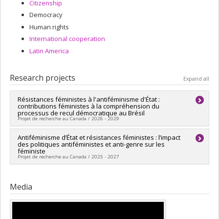
Citizenship
Democracy
Human rights
International cooperation
Latin America
Research projects
Expand all
Résistances féministes à l'antiféminisme d'État :
contributions féministes à la compréhension du
processus de recul démocratique au Brésil
Projet de recherche au Canada / 2026 - 2029
Lead researcher :
Antiféminisme d’État et résistances féministes : l’impact
Danielle Coenga-Oliveira
des politiques antiféministes et anti-genre sur les
Funding sources:
CRSH/Conseil de recherches en sciences
féministe
humaines du Canada
Projet de recherche au Canada / 2025 - 2027
Grant programs:
PV153480-Subventions de développement
Savoir
Lead researcher :
Danielle Coenga-Oliveira
Funding sources:
CRSH/Conseil de recherches en sciences
Media
humaines du Canada
Grant programs:
PVX20020-Subvention institutionnelle du
CRSH - Subventions d'exploration