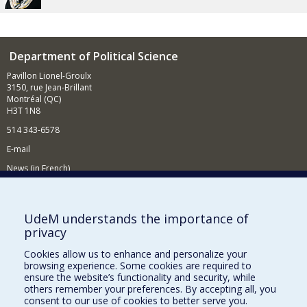
Department of Political Science
Pavillon Lionel-Groulx
3150, rue Jean-Brillant
Montréal (QC)
H3T 1N8
514 343-6578
E-mail
News (in French)
Activitites (in French)
Supporting the Department
UdeM understands the importance of
privacy
NEED HELP?
Cookies allow us to enhance and personalize your
Sitemap
browsing experience. Some cookies are required to
Report a problem
ensure the website’s functionality and security, while
others remember your preferences. By accepting all, you
Accessibility
consent to our use of cookies to better serve you.