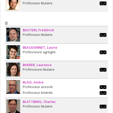
Professeur titulaire
Professeure titulaire / Professeur titulaire
vincent.a
Professeure émérite / Professeur émérite
bundock
B
BASTIEN
Frédérick
Professeur titulaire
f.bastie
BEAUDONNET
Laurie
Professeure agrégée
laurie.
BHERER
Laurence
Professeure titulaire
laurenc
BLAIS
André
Professeur associé
andre.b
Professeur émérite
andre.b
BLATTBERG
Charles
Professeur titulaire
charles.