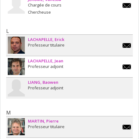
Chargée de cours
vanessa
Chercheuse
L
LACHAPELLE
Erick
Professeur titulaire
erick.la
LACHAPELLE
Jean
Professeur adjoint
jean.lac
LIANG
Baowen
Professeur adjoint
M
MARTIN
Pierre
Professeur titulaire
pierre.m