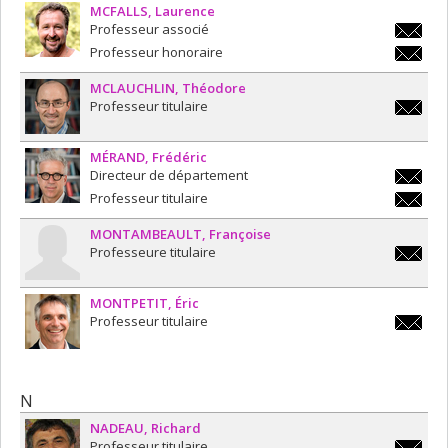
MCFALLS
Laurence
Professeur associé
laurence
Professeur honoraire
laurence
MCLAUCHLIN
Théodore
Professeur titulaire
theodor
MÉRAND
Frédéric
Directeur de département
frederi
Professeur titulaire
frederi
MONTAMBEAULT
Françoise
Professeure titulaire
francoi
MONTPETIT
Éric
Professeur titulaire
e.montp
N
NADEAU
Richard
Professeur titulaire