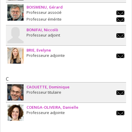
BOISMENU
Gérard
Professeur associé
gerard.
Professeur émérite
gerard.
BONIFAI
Niccolò
Professeur adjoint
niccolo.
BRIE
Evelyne
Professeure adjointe
evelyne
C
CAOUETTE
Dominique
Professeur titulaire
dominiq
COENGA-OLIVEIRA
Danielle
Professeure adjointe
danielle