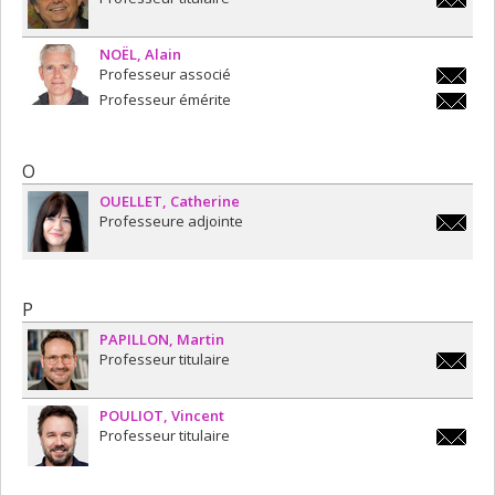
richard
NOËL
Alain
Professeur associé
alain.no
Professeur émérite
alain.no
O
OUELLET
Catherine
Professeure adjointe
catherin
P
PAPILLON
Martin
Professeur titulaire
martin.p
POULIOT
Vincent
Professeur titulaire
vincent.