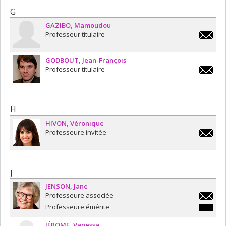
G
GAZIBO
Mamoudou
Professeur titulaire
mamoudo
GODBOUT
Jean-François
Professeur titulaire
jean-
francoi
H
HIVON
Véronique
Professeure invitée
veroniq
J
JENSON
Jane
Professeure associée
jane.je
Professeure émérite
jane.je
JÉROME
Vanessa