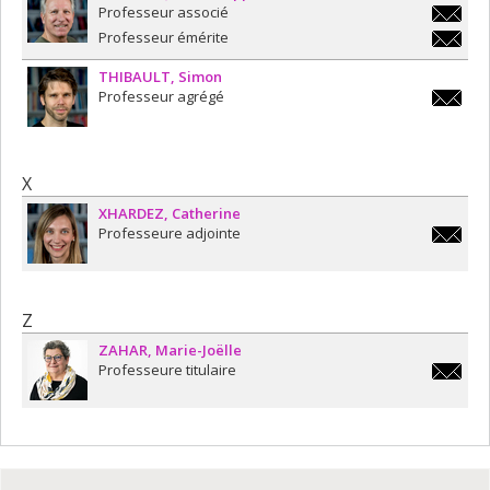
Professeur associé
jean-
Professeur émérite
philippe
jean-
THIBAULT
Simon
philippe
Professeur agrégé
s.thibau
X
XHARDEZ
Catherine
Professeure adjointe
catheri
Z
ZAHAR
Marie-Joëlle
Professeure titulaire
marie-
joelle.z