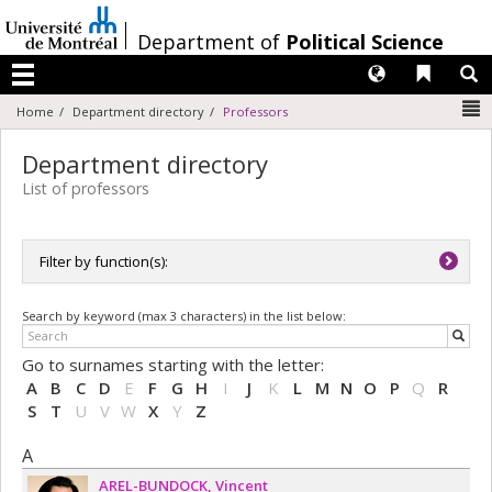
Passer
au
/
Department of
Political Science
contenu
Langues
Liens 
R
Menu
N
Home
Department directory
Professors
Department directory
List of professors
Filter by function(s):
All functions
Search by keyword (max 3 characters) in the list below:
Chargée de cours / Chargé de cours
Chercheuse / Chercheur
Go to surnames starting with the letter:
Directrice de département / Directeur de département
A
B
C
D
E
F
G
H
I
J
K
L
M
N
O
P
Q
R
Professeure adjointe / Professeur adjoint
S
T
U
V
W
X
Y
Z
Professeure agrégée / Professeur agrégé
Professeure associée / Professeur associé
A
Professeure honoraire / Professeur honoraire
AREL-BUNDOCK
Vincent
Professeure invitée / Professeur invité