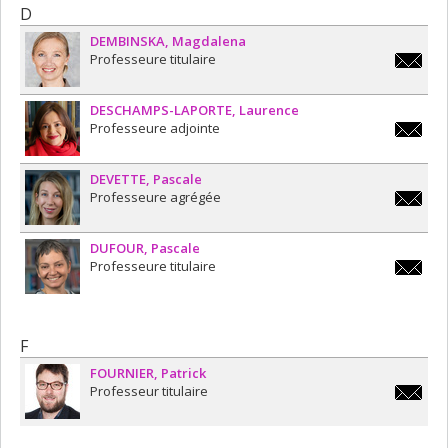
D
DEMBINSKA
Magdalena
Professeure titulaire
magdale
DESCHAMPS-LAPORTE
Laurence
Professeure adjointe
laurenc
laporte
DEVETTE
Pascale
Professeure agrégée
pascale
DUFOUR
Pascale
Professeure titulaire
pascale
F
FOURNIER
Patrick
Professeur titulaire
patrick.