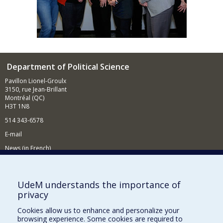
Department of Political Science
Pavillon Lionel-Groulx
3150, rue Jean-Brillant
Montréal (QC)
H3T 1N8
514 343-6578
E-mail
News (in French)
Activitites (in French)
Supporting the Department
UdeM understands the importance of
privacy
NEED HELP?
Cookies allow us to enhance and personalize your
Sitemap
browsing experience. Some cookies are required to