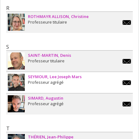
R
ROTHMAYR ALLISON
Christine
Professeure titulaire
christin
S
SAINT-MARTIN
Denis
Professeur titulaire
denis.sai
martin@
SEYMOUR
Lee Joseph Mars
Professeur agrégé
ljm.sey
SIMARD
Augustin
Professeur agrégé
augusti
T
THÉRIEN
Jean-Philippe