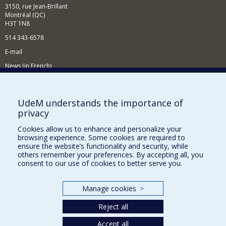
3150, rue Jean-Brillant
Montréal (QC)
H3T 1N8
514 343-6578
E-mail
News (in French)
Activitites (in French)
Supporting the Department
UdeM understands the importance of
privacy
NEED HELP?
Cookies allow us to enhance and personalize your
Sitemap
browsing experience. Some cookies are required to
Report a problem
ensure the website’s functionality and security, while
others remember your preferences. By accepting all, you
Accessibility
consent to our use of cookies to better serve you.
FACULTY OF ARTS AND SCIENCE
Manage cookies
>
Our Departments and Schools
Reject all
Our Centres
Accept all
Programs and Courses in our Faculty