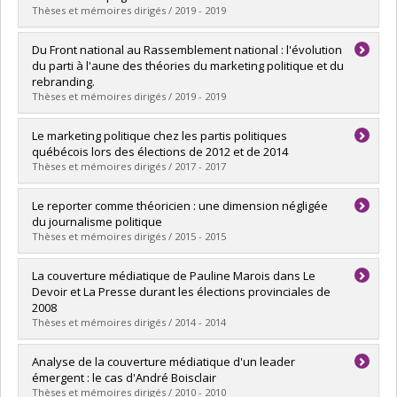
Grade :
M. Sc.
Thèses et mémoires dirigés / 2019 - 2019
Lien vers le document dans Papyrus
Graduate :
Martel, Marc-Antoine
Du Front national au Rassemblement national : l'évolution
Cycle :
Master's
du parti à l'aune des théories du marketing politique et du
Grade :
M. Sc.
rebranding.
Lien vers le document dans Papyrus
Thèses et mémoires dirigés / 2019 - 2019
Graduate :
Grondin, Louise-Jeanne
Le marketing politique chez les partis politiques
Cycle :
Master's
québécois lors des élections de 2012 et de 2014
Grade :
M. Sc.
Thèses et mémoires dirigés / 2017 - 2017
Lien vers le document dans Papyrus
Graduate :
Del Duchetto, Jean-Charles
Le reporter comme théoricien : une dimension négligée
Cycle :
Master's
du journalisme politique
Grade :
M. Sc.
Thèses et mémoires dirigés / 2015 - 2015
Lien vers le document dans Papyrus
Graduate :
Lavallée, Hugo
La couverture médiatique de Pauline Marois dans Le
Cycle :
Doctoral
Devoir et La Presse durant les élections provinciales de
Grade :
Ph. D.
2008
Lien vers le document dans Papyrus
Thèses et mémoires dirigés / 2014 - 2014
Graduate :
Fragasso-Marquis, Vicky
Analyse de la couverture médiatique d'un leader
Cycle :
Master's
émergent : le cas d'André Boisclair
Grade :
M. Sc.
Thèses et mémoires dirigés / 2010 - 2010