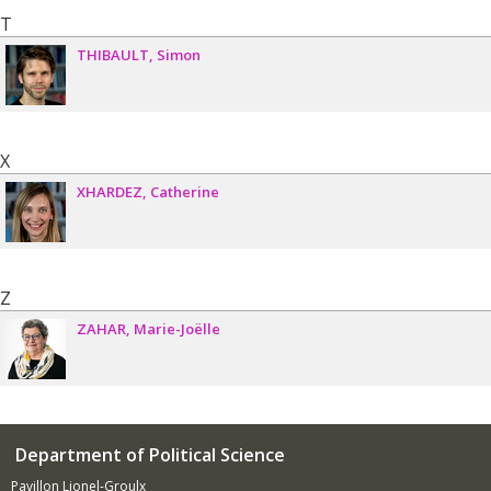
T
THIBAULT
Simon
X
XHARDEZ
Catherine
Z
ZAHAR
Marie-Joëlle
Department of Political Science
Pavillon Lionel-Groulx