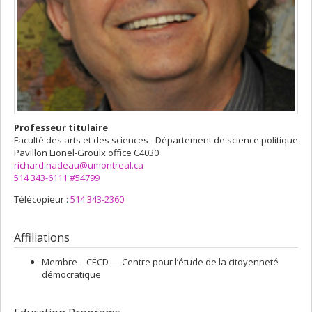
Professeur titulaire
Faculté des arts et des sciences - Département de science politique
Pavillon Lionel-Groulx
office C4030
richard.nadeau@umontreal.ca
514 343-6111 #54799
Télécopieur :
514 343-2360
Affiliations
Membre –
CÉCD — Centre pour l’étude de la citoyenneté
démocratique