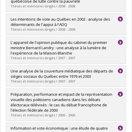
Grade :
Ph. D.
québécoise de lutte contre la pauvreté
Lien vers le document dans Papyrus
Thèses et mémoires dirigés / 2008 - 2008
Graduate :
Souffez, Karine
Les intentions de vote au Québec en 2002 : analyse des
Cycle :
Master's
déterminants de l'appui à l'ADQ
Grade :
M. Sc.
Thèses et mémoires dirigés / 2008 - 2008
Lien vers le document dans Papyrus
Graduate :
Bélanger, Mathieu
L'appareil de l'opinion publique du cabinet du premier
Cycle :
Master's
ministre Bernard Landry : une analyse à la lumière de
Grade :
M. Sc.
l'expérience de la Maison-Blanche
Lien vers le document dans Papyrus
Thèses et mémoires dirigés / 2007 - 2007
Graduate :
Carrier, Emmanuelle
Une analyse de la couverture médiatique des départs de
Cycle :
Master's
sièges sociaux du Québec entre 1976 et 2003
Grade :
M. Sc.
Thèses et mémoires dirigés / 2007 - 2007
Lien vers le document dans Papyrus
Graduate :
Tourigny-Proulx, Alexandra
Préparation, performance et impact de la représentation
Cycle :
Master's
visuelle des politiciens canadiens dans les débats
Grade :
M. Sc.
électoraux télévisés : le cas du débat francophone de
Lien vers le document dans Papyrus
l'élection fédérale de 2000
Thèses et mémoires dirigés / 2006 - 2006
Graduate :
Giasson, Thierry
Information et vote économique : une étude de quatre