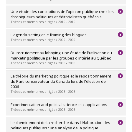
Lien vers le document dans Papyrus
Graduate :
Lavallée, Hugo
Une étude des conceptions de l’opinion publique chez les
Cycle :
Master's
chroniqueurs politiques et éditorialistes québécois
Grade :
M. Sc.
Thèses et mémoires dirigés / 2010 - 2010
Lien vers le document dans Papyrus
Graduate :
Bouthillette, Jean François
L'agenda-setting et le framing des blogues
Cycle :
Master's
Thèses et mémoires dirigés / 2009 - 2009
Grade :
M. Sc.
Lien vers le document dans Papyrus
Graduate :
Hillman Beauchesne, Olivier
Du recrutement au lobbying: une étude de l'utilisation du
Cycle :
Master's
marketing politique par les groupes d'intérêt au Québec
Grade :
M. Sc.
Thèses et mémoires dirigés / 2008 - 2008
Lien vers le document dans Papyrus
Graduate :
Lemieux, Patrick
La théorie du marketing politique et le repositionnement
Cycle :
Master's
du Parti conservateur du Canada lors de l'élection de
Grade :
M. Sc.
2006
Lien vers le document dans Papyrus
Thèses et mémoires dirigés / 2008 - 2008
Graduate :
Dufresne, Yannick
Experimentation and political science : six applications
Cycle :
Master's
Thèses et mémoires dirigés / 2008 - 2008
Grade :
M. Sc.
Lien vers le document dans Papyrus
Graduate :
Loewen, Peter John
Le cheminement de la recherche dans l'élaboration des
Cycle :
Doctoral
politiques publiques : une analyse de la politique