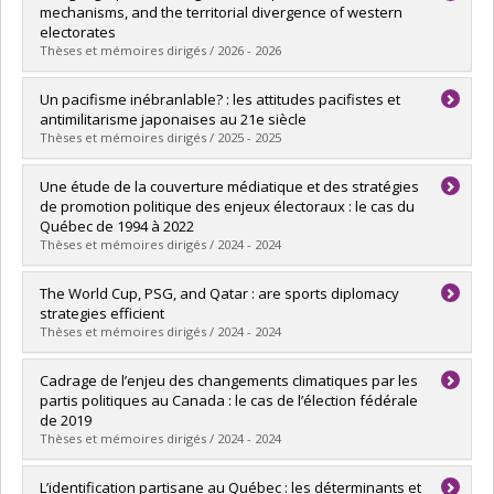
mechanisms, and the territorial divergence of western
electorates
Thèses et mémoires dirigés / 2026 - 2026
Graduate :
Pautonnier, Valentin
Un pacifisme inébranlable? : les attitudes pacifistes et
Cycle :
Doctoral
antimilitarisme japonaises au 21e siècle
Grade :
Ph. D.
Thèses et mémoires dirigés / 2025 - 2025
Lien vers le document dans Papyrus
Graduate :
Rivest, Jozef
Une étude de la couverture médiatique et des stratégies
Cycle :
Master's
de promotion politique des enjeux électoraux : le cas du
Grade :
M. Sc.
Québec de 1994 à 2022
Lien vers le document dans Papyrus
Thèses et mémoires dirigés / 2024 - 2024
Graduate :
Martel, Marc-Antoine
The World Cup, PSG, and Qatar : are sports diplomacy
Cycle :
Doctoral
strategies efficient
Grade :
Ph. D.
Thèses et mémoires dirigés / 2024 - 2024
Lien vers le document dans Papyrus
Graduate :
Roulier, Nicolas
Cadrage de l’enjeu des changements climatiques par les
Cycle :
Master's
partis politiques au Canada : le cas de l’élection fédérale
Grade :
M. Sc.
de 2019
Lien vers le document dans Papyrus
Thèses et mémoires dirigés / 2024 - 2024
Graduate :
Abdelaziz, Remag
L’identification partisane au Québec : les déterminants et