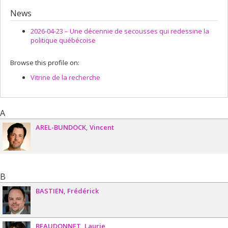
Lead researcher :
Richard Nadeau
Grant programs:
PVXXXXXX-Subvention Savoir
News
2026-04-23 –
Une décennie de secousses qui redessine la
politique québécoise
Browse this profile on:
Vitrine de la recherche
A
AREL-BUNDOCK
Vincent
B
BASTIEN
Frédérick
BEAUDONNET
Laurie