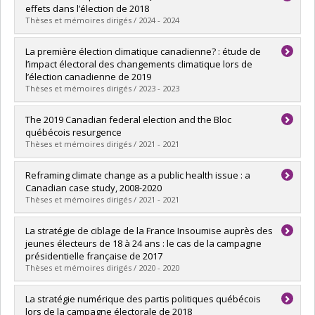
Cycle :
Master's
effets dans l’élection de 2018
Grade :
M. Sc.
Thèses et mémoires dirigés / 2024 - 2024
Lien vers le document dans Papyrus
Graduate :
Deom, Jean-Christophe
La première élection climatique canadienne? : étude de
Cycle :
Master's
l’impact électoral des changements climatique lors de
Grade :
M. Sc.
l’élection canadienne de 2019
Lien vers le document dans Papyrus
Thèses et mémoires dirigés / 2023 - 2023
Graduate :
Asselin-Léger, Philippe
The 2019 Canadian federal election and the Bloc
Cycle :
Master's
québécois resurgence
Grade :
M. Sc.
Thèses et mémoires dirigés / 2021 - 2021
Lien vers le document dans Papyrus
Graduate :
Rebbani, Meissa
Reframing climate change as a public health issue : a
Cycle :
Master's
Canadian case study, 2008-2020
Grade :
M. Sc.
Thèses et mémoires dirigés / 2021 - 2021
Lien vers le document dans Papyrus
Graduate :
Pillod, Alizee
La stratégie de ciblage de la France Insoumise auprès des
Cycle :
Master's
jeunes électeurs de 18 à 24 ans : le cas de la campagne
Grade :
M. Sc.
présidentielle française de 2017
Lien vers le document dans Papyrus
Thèses et mémoires dirigés / 2020 - 2020
Graduate :
Gélix, Camille
La stratégie numérique des partis politiques québécois
Cycle :
Master's
lors de la campagne électorale de 2018