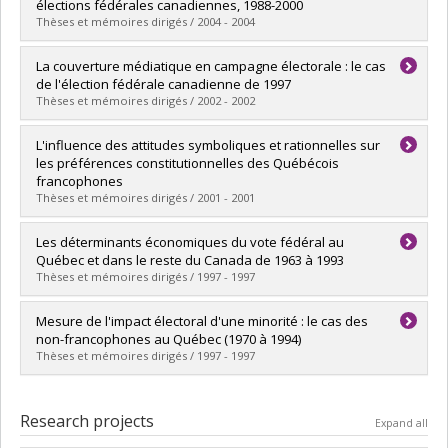
Cycle :
Doctoral
élections fédérales canadiennes, 1988-2000
Grade :
Ph. D.
Thèses et mémoires dirigés / 2004 - 2004
Lien vers le document dans Papyrus
Graduate :
Elias, Angelo
La couverture médiatique en campagne électorale : le cas
Cycle :
Master's
de l'élection fédérale canadienne de 1997
Grade :
M. Sc.
Thèses et mémoires dirigés / 2002 - 2002
Lien vers le document dans Papyrus
Graduate :
Dobrzynska, Agnieszka
L'influence des attitudes symboliques et rationnelles sur
Cycle :
Doctoral
les préférences constitutionnelles des Québécois
Grade :
Ph. D.
francophones
Lien vers le document dans Papyrus
Thèses et mémoires dirigés / 2001 - 2001
Graduate :
Godbout, Jean-François
Les déterminants économiques du vote fédéral au
Cycle :
Master's
Québec et dans le reste du Canada de 1963 à 1993
Grade :
M. Sc.
Thèses et mémoires dirigés / 1997 - 1997
Lien vers le document dans Papyrus
Graduate :
Guérin, Daniel
Mesure de l'impact électoral d'une minorité : le cas des
Cycle :
Doctoral
non-francophones au Québec (1970 à 1994)
Grade :
Ph. D.
Thèses et mémoires dirigés / 1997 - 1997
Lien vers le document dans Papyrus
Graduate :
Serré, Pierre
Cycle :
Doctoral
Research projects
Expand all
Grade :
Ph. D.