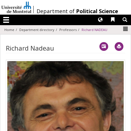
Passer
au
/
Department of
Political Science
contenu
Langues
Liens 
R
Menu
N
Home
Department directory
Professors
Richard NADEAU
Vcard
Imp
Richard Nadeau