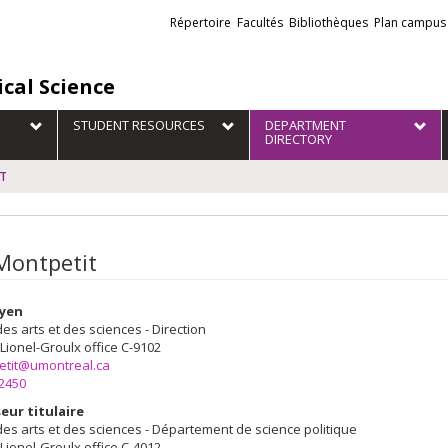
Liens
Répertoire
Facultés
Bibliothèques
Plan campus
externes
ical Science
STUDENT RESOURCES
DEPARTMENT
DIRECTORY
IT
 Montpetit
oyen
des arts et des sciences - Direction
 Lionel-Groulx
office C-9102
etit@umontreal.ca
-2450
eur titulaire
des arts et des sciences - Département de science politique
 Lionel-Groulx
office C-4012