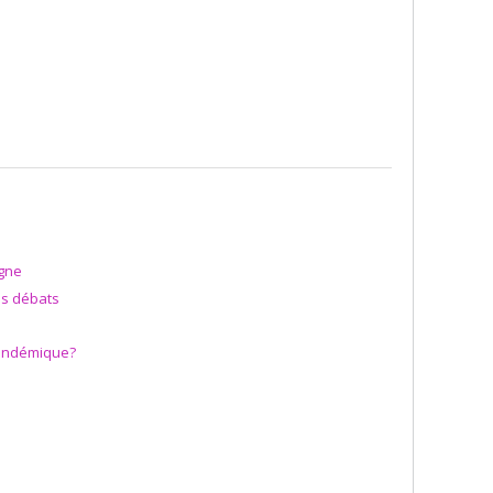
agne
les débats
 pandémique?