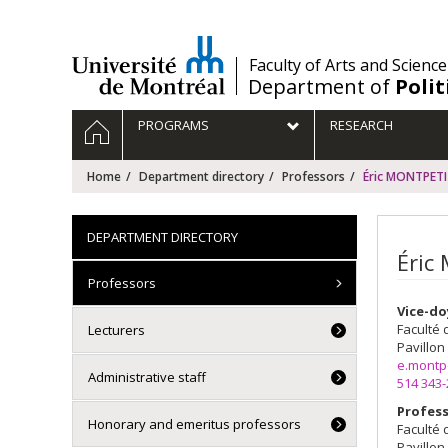
Passer
au
contenu
/
Faculty of Arts and Science
Department of
Polit
Navigation
HOME
PROGRAMS
RESEARCH
principale
Home
Department directory
Professors
Éric MONTPET
DEPARTMENT DIRECTORY
Éric
Professors
Vice-d
Faculté 
Lecturers
Pavillon
e.montp
Administrative staff
514 343
Profess
Honorary and emeritus professors
Faculté 
Pavillon