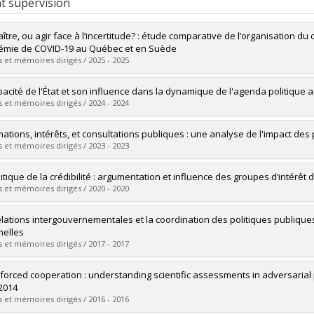
t supervision
tre, ou agir face à l’incertitude? : étude comparative de l’organisation du c
mie de COVID-19 au Québec et en Suède
 et mémoires dirigés / 2025 - 2025
uate :
Lemor, Antoine Claude
pacité de l'État et son influence dans la dynamique de l'agenda politique a
 :
Doctoral
 et mémoires dirigés / 2024 - 2024
 :
Ph. D.
vers le document dans Papyrus
uate :
Costa, María Alejandra
mations, intérêts, et consultations publiques : une analyse de l'impact de
 :
Doctoral
 et mémoires dirigés / 2023 - 2023
 :
Ph. D.
vers le document dans Papyrus
uate :
Beaulieu-Guay, Louis-Robert
litique de la crédibilité : argumentation et influence des groupes d’intér
 :
Doctoral
 et mémoires dirigés / 2020 - 2020
 :
Ph. D.
vers le document dans Papyrus
uate :
Tremblay-Faulkner, Marc
elations intergouvernementales et la coordination des politiques publiques
 :
Doctoral
melles
 :
Ph. D.
 et mémoires dirigés / 2017 - 2017
vers le document dans Papyrus
uate :
Gauvin, Jean-Philippe
forced cooperation : understanding scientific assessments in adversarial
 :
Doctoral
2014
 :
Ph. D.
 et mémoires dirigés / 2016 - 2016
vers le document dans Papyrus