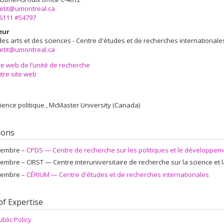
etit@umontreal.ca
-6111 #54797
eur
des arts et des sciences - Centre d'études et de recherches internationale
etit@umontreal.ca
te web de l’unité de recherche
tre site web
cience politique , McMaster University (Canada)
tions
embre –
CPDS — Centre de recherche sur les politiques et le développeme
embre –
CIRST — Centre interuniversitaire de recherche sur la science et 
embre –
CÉRIUM — Centre d'études et de recherches internationales
of Expertise
ublic Policy