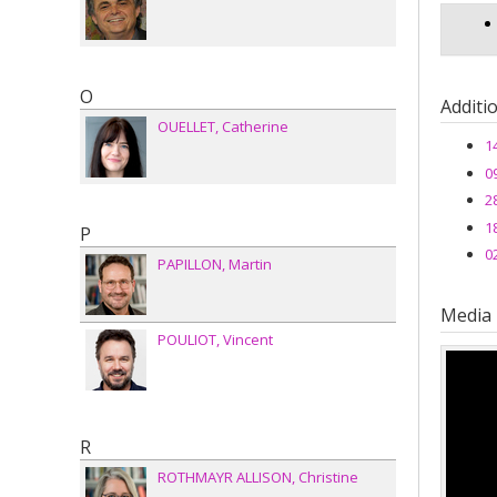
O
Additi
OUELLET
Catherine
1
0
2
1
P
0
PAPILLON
Martin
Media
POULIOT
Vincent
R
ROTHMAYR ALLISON
Christine