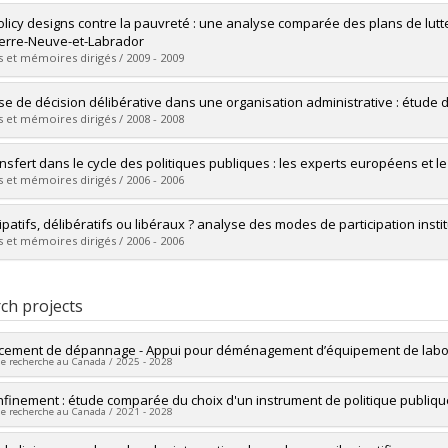
uate :
Harvey, Alexandre
olicy designs contre la pauvreté : une analyse comparée des plans de lutte
 :
Master's
Terre-Neuve-et-Labrador
 :
M. Sc.
 et mémoires dirigés / 2009 - 2009
vers le document dans Papyrus
uate :
Mondou, Matthieu
ise de décision délibérative dans une organisation administrative : étude 
 :
Master's
 et mémoires dirigés / 2008 - 2008
 :
M. Sc.
vers le document dans Papyrus
uate :
Vézina, Martin
ansfert dans le cycle des politiques publiques : les experts européens e
 :
Master's
 et mémoires dirigés / 2006 - 2006
 :
M. Sc.
vers le document dans Papyrus
uate :
Paré, Isabelle
cipatifs, délibératifs ou libéraux ? analyse des modes de participation ins
 :
Doctoral
 et mémoires dirigés / 2006 - 2006
 :
Ph. D.
vers le document dans Papyrus
uate :
Garon, Francis
 :
Doctoral
ch projects
 :
Ph. D.
vers le document dans Papyrus
cement de dépannage - Appui pour déménagement d’équipement de labor
de recherche au Canada / 2025 - 2028
researcher :
nfinement : étude comparée du choix d'un instrument de politique publiq
Éric Montpetit
de recherche au Canada / 2021 - 2028
ng sources:
Université de Montréal
 programs:
PVXXXXXX-FEI sans restriction