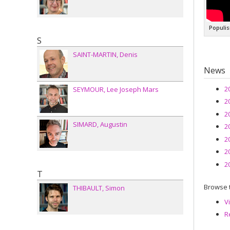
Populis
S
SAINT-MARTIN
Denis
News
2
SEYMOUR
Lee Joseph Mars
2
2
SIMARD
Augustin
2
2
2
2
T
Browse t
THIBAULT
Simon
V
R