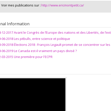
Voir mes publications sur :
http://www.ericmontpetit.ca/
onal Information
4-12-2017 Avant le Congrès de l’Europe des nations et des Libertés, de l’ex
9-06-2018 Les pitbulls, entre science et politique
8-09-2018 Élections 2018 : François Legault promet de se concentrer sur le
8-06-2019 Le Canada est-il vraiment un pays divisé ?
2-03-2015 Une première pour l'ECPR