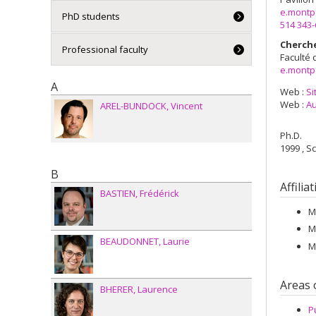
e.montp
PhD students
514 343
Cherch
Professional faculty
Faculté 
e.montp
A
Web :
Si
Web :
Au
AREL-BUNDOCK
Vincent
Ph.D.
1999 , S
B
Affilia
BASTIEN
Frédérick
M
M
BEAUDONNET
Laurie
M
Areas 
BHERER
Laurence
P