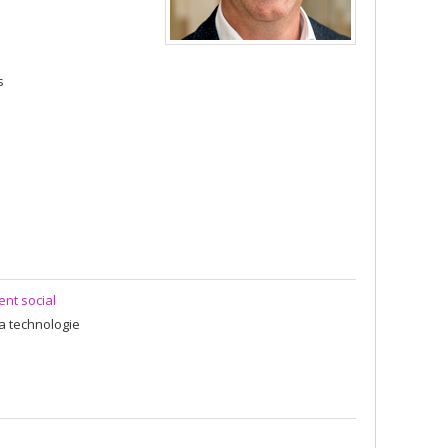
s
nt social
la technologie