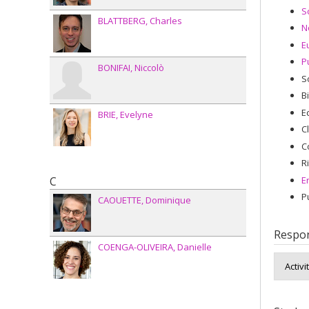
S
BLATTBERG
Charles
N
E
P
BONIFAI
Niccolò
S
B
E
BRIE
Evelyne
C
C
R
E
C
P
CAOUETTE
Dominique
Respon
COENGA-OLIVEIRA
Danielle
Activi