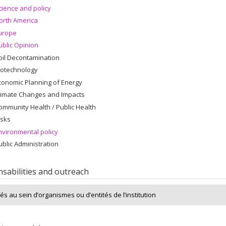
cience and policy
orth America
urope
ublic Opinion
oil Decontamination
iotechnology
conomic Planning of Energy
limate Changes and Impacts
ommunity Health / Public Health
isks
nvironmental policy
ublic Administration
sabilities and outreach
tés au sein d’organismes ou d’entités de l’institution