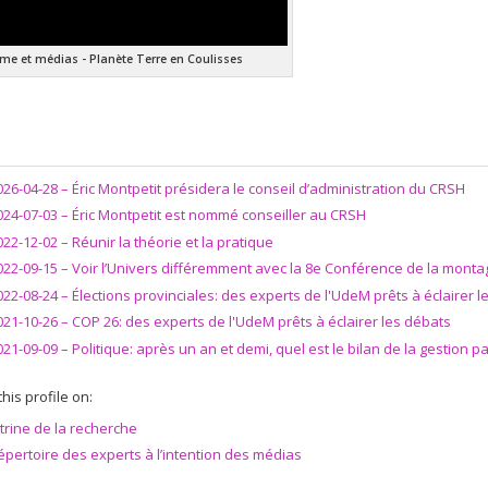
me et médias - Planète Terre en Coulisses
026-04-28 –
Éric Montpetit présidera le conseil d’administration du CRSH
024-07-03 –
Éric Montpetit est nommé conseiller au CRSH
022-12-02 –
Réunir la théorie et la pratique
022-09-15 –
Voir l’Univers différemment avec la 8e Conférence de la mont
022-08-24 –
Élections provinciales: des experts de l'UdeM prêts à éclairer 
021-10-26 –
COP 26: des experts de l'UdeM prêts à éclairer les débats
021-09-09 –
Politique: après un an et demi, quel est le bilan de la gestion
his profile on:
itrine de la recherche
épertoire des experts à l’intention des médias