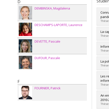
Studen
D
DEMBINSKA
Magdalena
Connaî
pandé
Thèses
DESCHAMPS-LAPORTE
Laurence
Grad
La ca
Cycle
Thèses
Grade
DEVETTE
Pascale
Lien 
Grad
Infor
Cycle
Thèses
Grade
DUFOUR
Pascale
Lien 
Grad
La po
Cycle
Thèses
Grade
Lien 
Grad
Les r
Cycle
infor
F
Grade
Thèses
FOURNIER
Patrick
Lien 
Grad
An en
Cycle
2010-
Grade
Thèses
Lien 