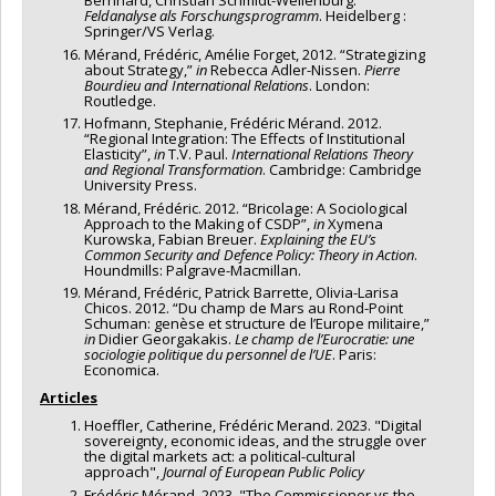
Bernhard, Christian Schmidt-Wellenburg.
Feldanalyse als Forschungsprogramm
. Heidelberg :
Springer/VS Verlag.
Mérand, Frédéric, Amélie Forget, 2012. “Strategizing
about Strategy,”
in
Rebecca Adler-Nissen.
Pierre
Bourdieu and International Relations
. London:
Routledge.
Hofmann, Stephanie, Frédéric Mérand. 2012.
“Regional Integration: The Effects of Institutional
Elasticity”,
in
T.V. Paul.
International Relations Theory
and Regional Transformation
. Cambridge: Cambridge
University Press.
Mérand, Frédéric. 2012. “Bricolage: A Sociological
Approach to the Making of CSDP”,
in
Xymena
Kurowska, Fabian Breuer.
Explaining the EU’s
Common Security and Defence Policy: Theory in Action
.
Houndmills: Palgrave-Macmillan.
Mérand, Frédéric, Patrick Barrette, Olivia-Larisa
Chicos. 2012. “Du champ de Mars au Rond-Point
Schuman: genèse et structure de l’Europe militaire,”
in
Didier Georgakakis.
Le champ de l’Eurocratie: une
sociologie politique du personnel de l’UE
. Paris:
Economica.
Articles
Hoeffler, Catherine, Frédéric Merand. 2023. "Digital
sovereignty, economic ideas, and the struggle over
the digital markets act: a political-cultural
approach",
Journal of European Public Policy
Frédéric Mérand. 2023. "The Commissioner vs the