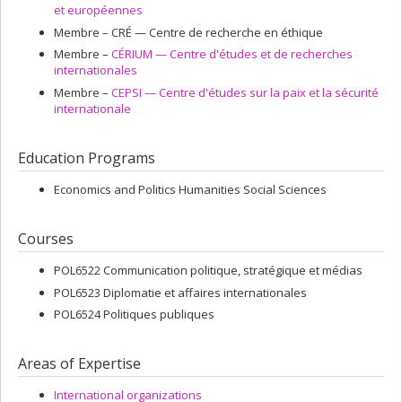
Politics, Cooperation and Conflict
, and the
Canadian Journal of Political
et européennes
Science
. He has recently published
Coping with Geopolitical Decline
Membre –
CRÉ — Centre de recherche en éthique
(McGill-Queen’s University Press, 2020) and
The Political
Membre –
CÉRIUM — Centre d'études et de recherches
Commissioner: A European Ethnography
(Oxford University Press,
internationales
2021).
Membre –
CEPSI — Centre d'études sur la paix et la sécurité
internationale
Education Programs
Economics and Politics Humanities Social Sciences
Courses
POL6522 Communication politique, stratégique et médias
POL6523 Diplomatie et affaires internationales
POL6524 Politiques publiques
Areas of Expertise
International organizations