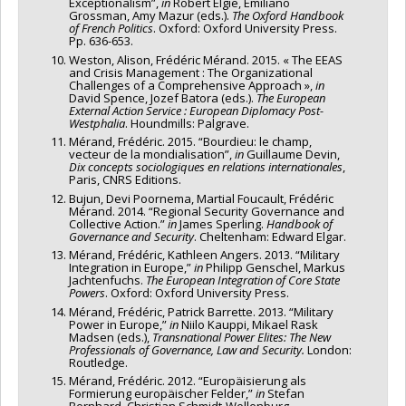
Exceptionalism”,
in
Robert Elgie, Emiliano
Grossman, Amy Mazur (eds.).
The Oxford Handbook
of French Politics
. Oxford: Oxford University Press.
Pp. 636-653.
Weston, Alison, Frédéric Mérand. 2015. « The EEAS
and Crisis Management : The Organizational
Challenges of a Comprehensive Approach »,
in
David Spence, Jozef Batora (eds.).
The European
External Action Service : European Diplomacy Post-
Westphalia
. Houndmills: Palgrave.
Mérand, Frédéric. 2015. “Bourdieu: le champ,
vecteur de la mondialisation”,
in
Guillaume Devin,
Dix concepts sociologiques en relations internationales
,
Paris, CNRS Editions.
Bujun, Devi Poornema, Martial Foucault, Frédéric
Mérand. 2014. “Regional Security Governance and
Collective Action.”
in
James Sperling.
Handbook of
Governance and Security
. Cheltenham: Edward Elgar.
Mérand, Frédéric, Kathleen Angers. 2013. “Military
Integration in Europe,”
in
Philipp Genschel, Markus
Jachtenfuchs.
The European Integration of Core State
Powers
. Oxford: Oxford University Press.
Mérand, Frédéric, Patrick Barrette. 2013. “Military
Power in Europe,”
in
Niilo Kauppi, Mikael Rask
Madsen (eds.),
Transnational Power Elites: The New
Professionals of Governance, Law and Security.
London:
Routledge.
Mérand, Frédéric. 2012. “Europäisierung als
Formierung europäischer Felder,”
in
Stefan