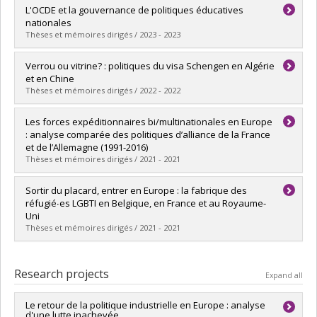
Graduate :
Zhou, Yaxin
L'OCDE et la gouvernance de politiques éducatives
Cycle :
Master's
nationales
Grade :
M. Sc.
Thèses et mémoires dirigés / 2023 - 2023
Lien vers le document dans Papyrus
Graduate :
Torkhani, Imène
Verrou ou vitrine? : politiques du visa Schengen en Algérie
Cycle :
Doctoral
et en Chine
Grade :
Ph. D.
Thèses et mémoires dirigés / 2022 - 2022
Lien vers le document dans Papyrus
Graduate :
Dupont, Juliette
Les forces expéditionnaires bi/multinationales en Europe
Cycle :
Doctoral
: analyse comparée des politiques d’alliance de la France
Grade :
Ph. D.
et de l’Allemagne (1991-2016)
Lien vers le document dans Papyrus
Thèses et mémoires dirigés / 2021 - 2021
Graduate :
Borzillo, Laurent
Sortir du placard, entrer en Europe : la fabrique des
Cycle :
Doctoral
réfugié∙es LGBTI en Belgique, en France et au Royaume-
Grade :
Ph. D.
Uni
Lien vers le document dans Papyrus
Thèses et mémoires dirigés / 2021 - 2021
Graduate :
Hamila, Ahmed
Cycle :
Doctoral
Research projects
Expand all
Grade :
Ph. D.
Lien vers le document dans Papyrus
Le retour de la politique industrielle en Europe : analyse
d'une lutte inachevée