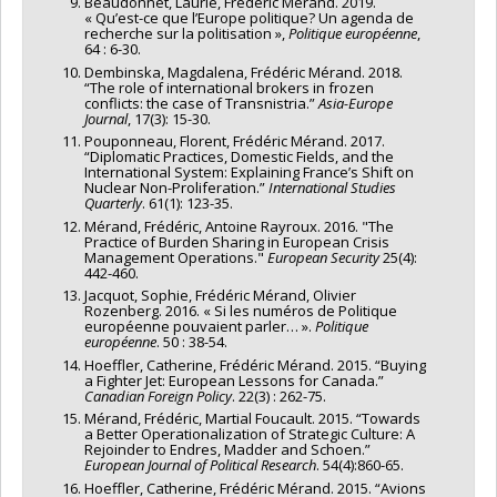
Beaudonnet, Laurie, Frédéric Mérand. 2019.
« Qu’est-ce que l’Europe politique? Un agenda de
recherche sur la politisation »,
Politique européenne
,
64 : 6-30.
Dembinska, Magdalena, Frédéric Mérand. 2018.
“The role of international brokers in frozen
conflicts: the case of Transnistria.”
Asia-Europe
Journal
, 17(3): 15-30.
Pouponneau, Florent, Frédéric Mérand. 2017.
“Diplomatic Practices, Domestic Fields, and the
International System: Explaining France’s Shift on
Nuclear Non-Proliferation.”
International Studies
Quarterly
. 61(1): 123-35.
Mérand, Frédéric, Antoine Rayroux. 2016. "The
Practice of Burden Sharing in European Crisis
Management Operations."
European Security
25(4):
442-460.
Jacquot, Sophie, Frédéric Mérand, Olivier
Rozenberg. 2016. « Si les numéros de Politique
européenne pouvaient parler… ».
Politique
européenne
. 50 : 38-54.
Hoeffler, Catherine, Frédéric Mérand. 2015. “Buying
a Fighter Jet: European Lessons for Canada.”
Canadian Foreign Policy
. 22(3) : 262-75.
Mérand, Frédéric, Martial Foucault. 2015. “Towards
a Better Operationalization of Strategic Culture: A
Rejoinder to Endres, Madder and Schoen.”
European Journal of Political Research
. 54(4):860-65.
Hoeffler, Catherine, Frédéric Mérand. 2015. “Avions