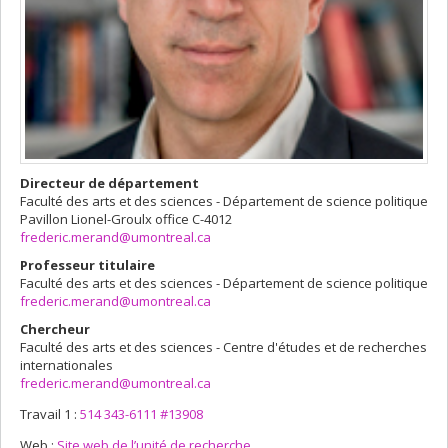
Directeur de département
Faculté des arts et des sciences - Département de science politique
Pavillon Lionel-Groulx
office C-4012
frederic.merand@umontreal.ca
Professeur titulaire
Faculté des arts et des sciences - Département de science politique
frederic.merand@umontreal.ca
Chercheur
Faculté des arts et des sciences - Centre d'études et de recherches
internationales
frederic.merand@umontreal.ca
Travail 1 :
514 343-6111 #13908
Web :
Site web de l’unité de recherche