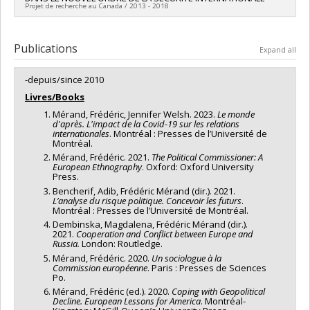
Co-researchers :
Jano Bourgeois
Grant programs:
PV152160-Subvention Connexion
Projet de recherche au Canada / 2013 - 2018
Funding sources:
CRSH/Conseil de recherches en sciences
humaines du Canada
Lead researcher :
T. V. Paul
Grant programs:
PV152160-Subvention Connexion
Co-researchers :
Frédéric Mérand
Publications
Expand all
Funding sources:
FRQSC/Fonds de recherche du Québec -
Société et culture (FQRSC)
-depuis/since 2010
Grant programs:
PVXXXXXX-(SE) Programme Soutien aux
équipes de recherche - Stade de développement :
Livres/Books
Renouvellement
Mérand, Frédéric, Jennifer Welsh. 2023.
Le monde
d'après. L'impact de la Covid-19 sur les relations
internationales
. Montréal : Presses de l’Université de
Montréal.
Mérand, Frédéric. 2021.
The Political Commissioner: A
European Ethnography
. Oxford: Oxford University
Press.
Bencherif, Adib, Frédéric Mérand (dir.). 2021.
L’analyse du risque politique. Concevoir les futurs
.
Montréal : Presses de l’Université de Montréal.
Dembinska, Magdalena, Frédéric Mérand (dir.).
2021.
Cooperation and Conflict between Europe and
Russia.
London: Routledge.
Mérand, Frédéric. 2020.
Un sociologue à la
Commission européenne
. Paris : Presses de Sciences
Po.
Mérand, Frédéric (ed.). 2020.
Coping with Geopolitical
Decline. European Lessons for America
. Montréal-