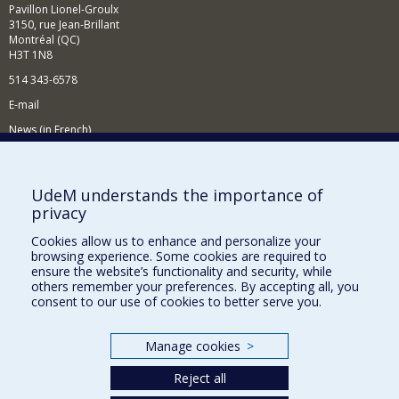
Pavillon Lionel-Groulx
3150, rue Jean-Brillant
Montréal (QC)
H3T 1N8
514 343-6578
E-mail
News (in French)
Activitites (in French)
Supporting the Department
UdeM understands the importance of
privacy
NEED HELP?
Cookies allow us to enhance and personalize your
Sitemap
browsing experience. Some cookies are required to
Report a problem
ensure the website’s functionality and security, while
others remember your preferences. By accepting all, you
Accessibility
consent to our use of cookies to better serve you.
FACULTY OF ARTS AND SCIENCE
Manage cookies
>
Our Departments and Schools
Reject all
Our Centres