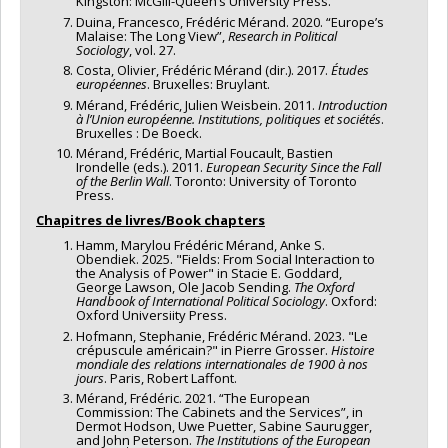
Kingston: McGill-Queen’s University Press.
Duina, Francesco, Frédéric Mérand. 2020. “Europe’s
Malaise: The Long View”,
Research in Political
Sociology
, vol. 27.
Costa, Olivier, Frédéric Mérand (dir.). 2017.
Études
européennes
. Bruxelles: Bruylant.
Mérand, Frédéric, Julien Weisbein. 2011.
Introduction
à l’Union européenne. Institutions, politiques et sociétés
.
Bruxelles : De Boeck.
Mérand, Frédéric, Martial Foucault, Bastien
Irondelle (eds.). 2011.
European Security Since the Fall
of the Berlin Wall
. Toronto: University of Toronto
Press.
Chapitres de livres/Book chapters
Hamm, Marylou Frédéric Mérand, Anke S.
Obendiek. 2025. "Fields: From Social Interaction to
the Analysis of Power" in Stacie E. Goddard,
George Lawson, Ole Jacob Sending.
The Oxford
Handbook of International Political Sociology
. Oxford:
Oxford Universiity Press.
Hofmann, Stephanie, Frédéric Mérand. 2023. "Le
crépuscule américain?" in Pierre Grosser.
Histoire
mondiale des relations internationales de 1900 à nos
jours
. Paris, Robert Laffont.
Mérand, Frédéric. 2021. “The European
Commission: The Cabinets and the Services”, in
Dermot Hodson, Uwe Puetter, Sabine Saurugger,
and John Peterson.
The Institutions of the European