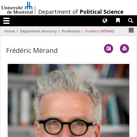
Passer
au
/
Department of
Political Science
contenu
Langues
Liens 
R
Menu
N
Home
Department directory
Professors
Frédéric MÉRAND
Vcard
Imp
Frédéric Mérand