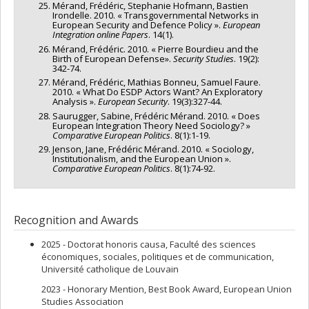
Mérand, Frédéric, Stephanie Hofmann, Bastien
Irondelle. 2010. « Transgovernmental Networks in
European Security and Defence Policy ».
European
Integration online Papers
. 14(1).
Mérand, Frédéric. 2010. « Pierre Bourdieu and the
Birth of European Defense».
Security Studies
. 19(2):
342-74.
Mérand, Frédéric, Mathias Bonneu, Samuel Faure.
2010. « What Do ESDP Actors Want? An Exploratory
Analysis ».
European Security
. 19(3):327-44.
Saurugger, Sabine, Frédéric Mérand. 2010. « Does
European Integration Theory Need Sociology? »
Comparative European Politics
. 8(1):1-19.
Jenson, Jane, Frédéric Mérand. 2010. « Sociology,
Institutionalism, and the European Union ».
Comparative European Politics
. 8(1):74-92.
Recognition and Awards
2025 - Doctorat honoris causa, Faculté des sciences
économiques, sociales, politiques et de communication,
Université catholique de Louvain
2023 - Honorary Mention, Best Book Award, European Union
Studies Association