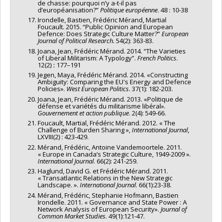
de chasse: pourquoi n’y a-t-il pas
d’européanisation?”
Politique européenne
. 48 : 10-38
Irondelle, Bastien, Frédéric Mérand, Martial
Foucault. 2015. “Public Opinion and European
Defence: Does Strategic Culture Matter?”
European
Journal of Political Research.
54(2): 363-83.
Joana, Jean, Frédéric Mérand. 2014. “The Varieties
of Liberal Militarism: A Typology”.
F
rench Politics
.
12(2)
:
177–191
Jegen, Maya, Frédéric Mérand. 2014. «Constructing
Ambiguity: Comparing the EU's Energy and Defence
Policies».
West European Politics
. 37(1): 182-203.
Joana, Jean, Frédéric Mérand. 2013. «Politique de
défense et variétés du militarisme libéral».
Gouvernement et action publique
. 2(4): 549-66.
Foucault, Martial, Frédéric Mérand. 2012. « The
Challenge of Burden Sharing »,
International Journal
,
LXVIII(2) : 423-429.
Mérand, Frédéric, Antoine Vandemoortele. 2011.
« Europe in Canada’s Strategic Culture, 1949-2009 ».
International Journal
. 66(2): 241-259.
Haglund, David G. et Frédéric Mérand. 2011.
« Transatlantic Relations in the New Strategic
Landscape. ».
International Journal
. 66(1):23-38.
Mérand, Frédéric, Stephanie Hofmann, Bastien
Irondelle. 2011. « Governance and State Power : A
Network Analysis of European Security».
Journal of
Common Market Studies
. 49(1):121-47.