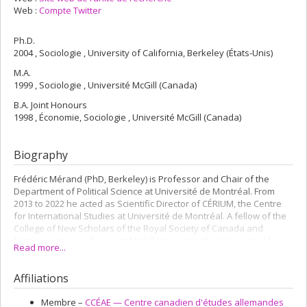
Web :
Compte Twitter
Ph.D.
2004 , Sociologie , University of California, Berkeley (États-Unis)
M.A.
1999 , Sociologie , Université McGill (Canada)
B.A. Joint Honours
1998 , Économie, Sociologie , Université McGill (Canada)
Biography
Frédéric Mérand (PhD, Berkeley) is Professor and Chair of the
Department of Political Science at Université de Montréal. From
2013 to 2022 he acted as Scientific Director of CÉRIUM, the Centre
for International Studies at Université de Montréal. A fellow of the
College of New Scholars of the Royal Society of Canada and
former visiting professor at McGill University, the University of
Read more...
Toronto, LUISS, and Sciences Po Paris, he specializes in the
sociology of international relations, global security and European
Affiliations
political economy. His work has been published in the
Journal of
Common Market Studies, the Journal of European Public Policy,
International Studies Quarterly, Security Studies, Comparative European
Membre –
CCÉAE — Centre canadien d'études allemandes