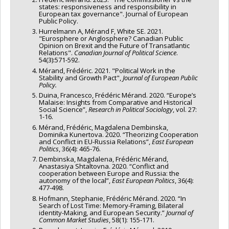
states: responsiveness and responsibility in
European tax governance". Journal of European
Public Policy.
Hurrelmann A, Mérand F, White SE. 2021.
"Eurosphere or Anglosphere? Canadian Public
Opinion on Brexit and the Future of Transatlantic
Relations".
Canadian Journal of Political Science
.
54(3):571-592.
Mérand, Frédéric. 2021. "Political Work in the
Stability and Growth Pact",
Journal of European Public
Policy.
Duina, Francesco, Frédéric Mérand. 2020. “Europe’s
Malaise: Insights from Comparative and Historical
Social Science”,
Research in Political Sociology
, vol. 27:
1-16.
Mérand, Frédéric, Magdalena Dembinska,
Dominika Kunertova. 2020. “Theorizing Cooperation
and Conflict in EU-Russia Relations”,
East European
Politics
, 36(4): 465-76.
Dembinska, Magdalena, Frédéric Mérand,
Anastasiya Shtaltovna. 2020. “Conflict and
cooperation between Europe and Russia: the
autonomy of the local”,
East European Politics
, 36(4):
477-498.
Hofmann, Stephanie, Frédéric Mérand. 2020. “In
Search of Lost Time: Memory-Framing, Bilateral
identity-Making, and European Security.”
Journal of
Common Market Studies
, 58(1): 155-171.