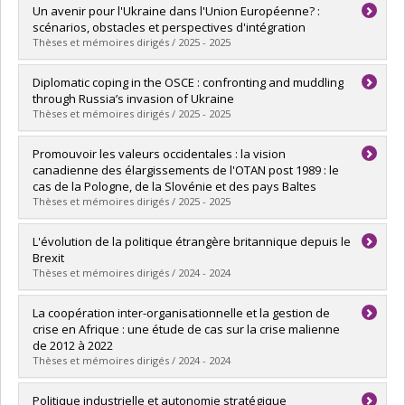
Graduate :
Moreau, Alexandre
Un avenir pour l'Ukraine dans l'Union Européenne? :
Cycle :
Master's
scénarios, obstacles et perspectives d'intégration
Grade :
M. Sc.
Thèses et mémoires dirigés / 2025 - 2025
Lien vers le document dans Papyrus
Graduate :
Raimbault, Simon
Diplomatic coping in the OSCE : confronting and muddling
Cycle :
Master's
through Russia’s invasion of Ukraine
Grade :
M. Sc.
Thèses et mémoires dirigés / 2025 - 2025
Lien vers le document dans Papyrus
Graduate :
Rousseau, Emmanuelle
Promouvoir les valeurs occidentales : la vision
Cycle :
Doctoral
canadienne des élargissements de l'OTAN post 1989 : le
Grade :
Ph. D.
cas de la Pologne, de la Slovénie et des pays Baltes
Lien vers le document dans Papyrus
Thèses et mémoires dirigés / 2025 - 2025
Graduate :
Hurteau, Nathan
L'évolution de la politique étrangère britannique depuis le
Cycle :
Master's
Brexit
Grade :
M. Sc.
Thèses et mémoires dirigés / 2024 - 2024
Lien vers le document dans Papyrus
Graduate :
Aubé, Frédéric
La coopération inter-organisationnelle et la gestion de
Cycle :
Master's
crise en Afrique : une étude de cas sur la crise malienne
Grade :
M. Sc.
de 2012 à 2022
Lien vers le document dans Papyrus
Thèses et mémoires dirigés / 2024 - 2024
Graduate :
Allard-Caron, Marie-Pier
Politique industrielle et autonomie stratégique