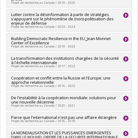
Co-researchers :
Catherine Hoeffler
Grant programs:
Projet de recherche au Canada / 2019 - 2025
Funding sources:
CRSH/Conseil de recherches en sciences
humaines du Canada
Lead researcher :
Lutter contre la désinformation à partir de stratégies
Achim Hurrelmann
Grant programs:
PV153480-Subventions de développement
s’appuyant sur le phénomène de (non)-politisation des
Co-researchers :
Frédéric Mérand
Savoir
enjeux de défense
Funding sources:
CRSH/Conseil de recherches en sciences
Projet de recherche au Canada / 2023 - 2024
humaines du Canada
Grant programs:
PVXXXXXX-Subvention Savoir
Lead researcher :
Building Democratic Resilience in the EU_Jean Monnet
Laurent Borzillo
Center of Excellence
Co-researchers :
Frédéric Mérand
Projet de recherche au Canada / 2019 - 2023
Funding sources:
Défense nationale Canada
Grant programs:
Lead researcher :
La transformation des institutions chargées de la sécurité
Laurie Beaudonnet
à l'échelle internationale
Co-researchers :
Frédéric Mérand
,
Luna Vives
Projet de recherche au Canada / 2017 - 2022
Funding sources:
Commission européenne (La)
Grant programs:
Lead researcher :
Coopération et conflit entre la Russie et l'Europe: une
T. V. Paul
approche relationnelle
Co-researchers :
Frédéric Mérand
Projet de recherche au Canada / 2016 - 2022
Funding sources:
FRQSC/Fonds de recherche du Québec -
Société et culture (FQRSC)
Lead researcher :
De l'instabilité à la coopération mondiale: solutions pour
Magdalena Dembinska
Grant programs:
PVXXXXXX-(SE) Programme Soutien aux
une nouvelle décennie
Co-researchers :
Frédéric Mérand
équipes de recherche - Stade de développement :
Projet de recherche au Canada / 2020 - 2021
Funding sources:
CRSH/Conseil de recherches en sciences
Renouvellement
humaines du Canada
Lead researcher :
Parce que l'international n'est pas une affaire étrangère
Frédéric Mérand
Grant programs:
PVXXXXXX-Subvention Savoir
Projet de recherche au Canada / 2016 - 2018
Co-researchers :
Marie-Joëlle Zahar
,
Fannie Lafontaine
Funding sources:
CRSH/Conseil de recherches en sciences
Lead researcher :
LA MONDIALISATION ET LES PUISSANCES EMERGENTES
Frédéric Mérand
humaines du Canada
DANS LE NOUVEL ORDRE DE LA SECURITE INTERNATIONALE