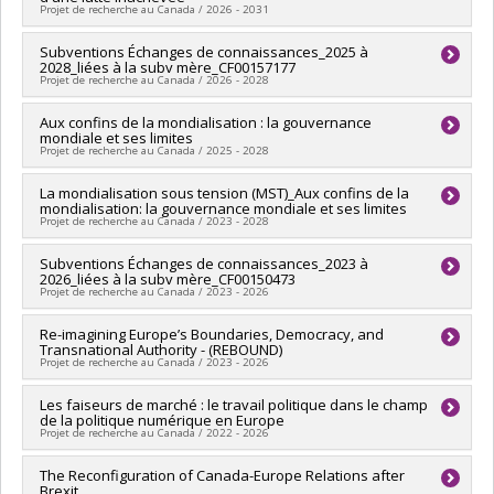
Projet de recherche au Canada / 2026 - 2031
Lead researcher :
Subventions Échanges de connaissances_2025 à
Frédéric Mérand
2028_liées à la subv mère_CF00157177
Co-researchers :
Maya Jegen
Projet de recherche au Canada / 2026 - 2028
Funding sources:
CRSH/Conseil de recherches en sciences
humaines du Canada
Lead researcher :
Aux confins de la mondialisation : la gouvernance
Frédéric Mérand
Grant programs:
PVXXXXXX-Subvention Savoir
mondiale et ses limites
Funding sources:
CRSH/Conseil de recherches en sciences
Projet de recherche au Canada / 2025 - 2028
humaines du Canada
Grant programs:
PVXXXXXX-Subventions d'échange de
Lead researcher :
La mondialisation sous tension (MST)_Aux confins de la
Vincent Pouliot
connaissances
mondialisation: la gouvernance mondiale et ses limites
Co-researchers :
Frédéric Mérand
,
Miriam Cohen
,
Alex Tipei
,
Projet de recherche au Canada / 2023 - 2028
Sarah-Myriam Martin-Brûlé
,
Romain Lecler
Funding sources:
FRQSC/Fonds de recherche du Québec -
Lead researcher :
Subventions Échanges de connaissances_2023 à
Vincent Pouliot
Société et culture (FQRSC)
2026_liées à la subv mère_CF00150473
Co-researchers :
Frédéric Mérand
Grant programs:
PVXXXXXX-(SE) Programme Soutien aux
Projet de recherche au Canada / 2023 - 2026
Funding sources:
FRQSC/Fonds de recherche du Québec -
équipes de recherche - Stade de développement :
Société et culture (FQRSC)
Renouvellement
Lead researcher :
Re-imagining Europe’s Boundaries, Democracy, and
Frédéric Mérand
Grant programs:
PVXXXXXX-(SE) Programme Soutien aux
Transnational Authority - (REBOUND)
Funding sources:
CRSH/Conseil de recherches en sciences
équipes de recherche - Stade de développement :
Projet de recherche au Canada / 2023 - 2026
humaines du Canada
Renouvellement
Grant programs:
PVXXXXXX-Subventions d'échange de
Lead researcher :
Les faiseurs de marché : le travail politique dans le champ
Luna Vives
,
Laurie Beaudonnet
connaissances
de la politique numérique en Europe
Co-researchers :
Frédéric Mérand
,
Christine Rothmayr Allison
Projet de recherche au Canada / 2022 - 2026
,
Ahmed Hamila
,
Alex Tipei
,
Catherine Xhardez
,
Juliet Johnson
,
Maria Popova
Lead researcher :
The Reconfiguration of Canada-Europe Relations after
Frédéric Mérand
Funding sources:
Commission européenne (La)
Brexit