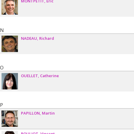
MONTPETIT
Éric
N
NADEAU
Richard
O
OUELLET
Catherine
P
PAPILLON
Martin
POULIOT
Vincent