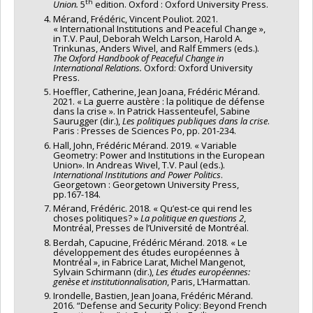
th
Union.
5
edition. Oxford : Oxford University Press.
Mérand, Frédéric, Vincent Pouliot. 2021.
« International Institutions and Peaceful Change »,
in T.V. Paul, Deborah Welch Larson, Harold A.
Trinkunas, Anders Wivel, and Ralf Emmers (eds.).
The Oxford Handbook of Peaceful Change in
International Relations.
Oxford: Oxford University
Press.
Hoeffler, Catherine, Jean Joana, Frédéric Mérand.
2021. « La guerre austère : la politique de défense
dans la crise ». In Patrick Hassenteufel, Sabine
Saurugger (dir.),
Les politiques publiques dans la crise
.
Paris : Presses de Sciences Po, pp. 201-234.
Hall, John, Frédéric Mérand. 2019. « Variable
Geometry: Power and Institutions in the European
Union». In Andreas Wivel, T.V. Paul (eds.).
International Institutions and Power Politics
.
Georgetown : Georgetown University Press,
pp.167-184.
Mérand, Frédéric. 2018. « Qu’est-ce qui rend les
choses politiques? »
La politique en questions 2
,
Montréal, Presses de l’Université de Montréal.
Berdah, Capucine, Frédéric Mérand. 2018. « Le
développement des études européennes à
Montréal », in Fabrice Larat, Michel Mangenot,
Sylvain Schirmann (dir.),
Les études européennes:
genèse et institutionnalisation
, Paris, L’Harmattan.
Irondelle, Bastien, Jean Joana, Frédéric Mérand.
2016. “Defense and Security Policy: Beyond French