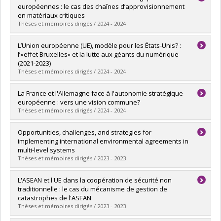
Cycle :
Master's
européennes : le cas des chaînes d’approvisionnement
Grade :
M. Sc.
en matériaux critiques
Lien vers le document dans Papyrus
Thèses et mémoires dirigés / 2024 - 2024
Graduate :
Fitzpatrick, Manon
L’Union européenne (UE), modèle pour les États-Unis? :
Cycle :
Master's
l’«effet Bruxelles» et la lutte aux géants du numérique
Grade :
M.A.
(2021-2023)
Lien vers le document dans Papyrus
Thèses et mémoires dirigés / 2024 - 2024
Graduate :
Gionet, François
La France et l'Allemagne face à l'autonomie stratégique
Cycle :
Master's
européenne : vers une vision commune?
Grade :
M. Sc.
Thèses et mémoires dirigés / 2024 - 2024
Lien vers le document dans Papyrus
Graduate :
Charbonneau, Laurent
Opportunities, challenges, and strategies for
Cycle :
Master's
implementing international environmental agreements in
Grade :
M. Sc.
multi-level systems
Lien vers le document dans Papyrus
Thèses et mémoires dirigés / 2023 - 2023
Graduate :
Müller Gómez, Johannes Lorenz
L'ASEAN et l'UE dans la coopération de sécurité non
Cycle :
Doctoral
traditionnelle : le cas du mécanisme de gestion de
Grade :
Ph. D.
catastrophes de l'ASEAN
Lien vers le document dans Papyrus
Thèses et mémoires dirigés / 2023 - 2023