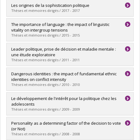
Lien vers le document dans Papyrus
Graduate :
Çakır, Mehmet Ali Semih
Les origines de la sophistication politique
Cycle :
Master's
Thèses et mémoires dirigés / 2017 - 2017
Grade :
M. Sc.
Lien vers le document dans Papyrus
Graduate :
Blanchet, Alexandre
The importance of language : the impact of linguistic
Cycle :
Doctoral
vitality on intergroup tensions
Grade :
Ph. D.
Thèses et mémoires dirigés / 2015 - 2015
Lien vers le document dans Papyrus
Graduate :
Medeiros, Mike
Leader politique, prise de décision et maladie mentale :
Cycle :
Doctoral
une étude exploratoire
Grade :
Ph. D.
Thèses et mémoires dirigés / 2011 - 2011
Lien vers le document dans Papyrus
Graduate :
Abdul-Rahman, Isabelle
Dangerous identities : the impact of fundamental ethnic
Cycle :
Master's
identities on conflict intensity
Grade :
M. Sc.
Thèses et mémoires dirigés / 2010 - 2010
Lien vers le document dans Papyrus
Graduate :
Medeiros, Mike
Le développement de l'intérêt pour la politique chez les
Cycle :
Master's
adolescents
Grade :
M. Sc.
Thèses et mémoires dirigés / 2009 - 2009
Lien vers le document dans Papyrus
Graduate :
Dostie-Goulet, Eugénie
Personality as a determining factor of the decision to vote
Cycle :
Doctoral
(or Not)
Grade :
Ph. D.
Thèses et mémoires dirigés / 2008 - 2008
Lien vers le document dans Papyrus