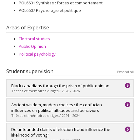
POL6601 Synthèse : forces et comportement
POL6607 Psychologie et politique
Areas of Expertise
Electoral studies
Public Opinion
Political psychology
Student supervision
Expand all
Black canadians through the prism of public opinion
Thèses et mémoires dirigés / 2026 - 2026
Graduate :
Fréchet, Nadjim
Ancient wisdom, modern choices : the confucian
Cycle :
Doctoral
influences on political attitudes and behaviors
Grade :
Ph. D.
Thèses et mémoires dirigés / 2024 - 2024
Lien vers le document dans Papyrus
Graduate :
Liang, Baowen
Do unfounded claims of election fraud influence the
Cycle :
Doctoral
likelihood of voting?
Grade :
Ph. D.