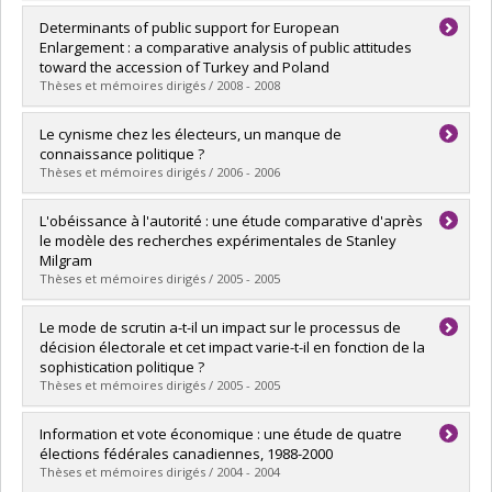
Graduate :
Draguieva, Petia Guenkova
Determinants of public support for European
Cycle :
Master's
Enlargement : a comparative analysis of public attitudes
Grade :
M. Sc.
toward the accession of Turkey and Poland
Lien vers le document dans Papyrus
Thèses et mémoires dirigés / 2008 - 2008
Graduate :
Ilter, Ilker
Le cynisme chez les électeurs, un manque de
Cycle :
Master's
connaissance politique ?
Grade :
M. Sc.
Thèses et mémoires dirigés / 2006 - 2006
Lien vers le document dans Papyrus
Graduate :
Audet, Olivier
L'obéissance à l'autorité : une étude comparative d'après
Cycle :
Master's
le modèle des recherches expérimentales de Stanley
Grade :
M. Sc.
Milgram
Lien vers le document dans Papyrus
Thèses et mémoires dirigés / 2005 - 2005
Graduate :
Barrette, Pascal
Le mode de scrutin a-t-il un impact sur le processus de
Cycle :
Master's
décision électorale et cet impact varie-t-il en fonction de la
Grade :
M. Sc.
sophistication politique ?
Lien vers le document dans Papyrus
Thèses et mémoires dirigés / 2005 - 2005
Graduate :
McDougall, Simon
Information et vote économique : une étude de quatre
Cycle :
Master's
élections fédérales canadiennes, 1988-2000
Grade :
M. Sc.
Thèses et mémoires dirigés / 2004 - 2004
Lien vers le document dans Papyrus