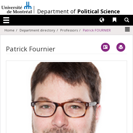
Passer
au
/
Department of
Political Science
contenu
Langues
Liens 
R
Menu
N
Home
Department directory
Professors
Patrick FOURNIER
Vcard
Imp
Patrick Fournier