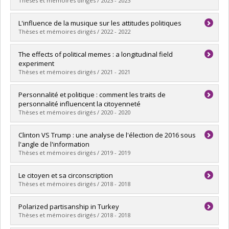
Thèses et mémoires dirigés / 2023 - 2023
Lien vers le document dans Papyrus
Graduate :
Bordeleau, Jean-Nicolas
L'influence de la musique sur les attitudes politiques
Cycle :
Master's
Thèses et mémoires dirigés / 2022 - 2022
Grade :
M. Sc.
Lien vers le document dans Papyrus
Graduate :
Heisbourg, Emmanuel
The effects of political memes : a longitudinal field
Cycle :
Doctoral
experiment
Grade :
Ph. D.
Thèses et mémoires dirigés / 2021 - 2021
Lien vers le document dans Papyrus
Graduate :
Galipeau, Thomas
Personnalité et politique : comment les traits de
Cycle :
Master's
personnalité influencent la citoyenneté
Grade :
M. Sc.
Thèses et mémoires dirigés / 2020 - 2020
Lien vers le document dans Papyrus
Graduate :
Bergeron, Thomas
Clinton VS Trump : une analyse de l'élection de 2016 sous
Cycle :
Master's
l'angle de l'information
Grade :
M. Sc.
Thèses et mémoires dirigés / 2019 - 2019
Lien vers le document dans Papyrus
Graduate :
Latour-Levasseur, Félix-Antoine
Le citoyen et sa circonscription
Cycle :
Master's
Thèses et mémoires dirigés / 2018 - 2018
Grade :
M. Sc.
Lien vers le document dans Papyrus
Graduate :
Daoust, Jean-François
Polarized partisanship in Turkey
Cycle :
Doctoral
Thèses et mémoires dirigés / 2018 - 2018
Grade :
Ph. D.