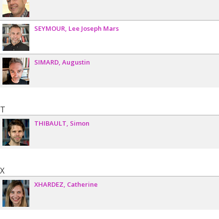
SEYMOUR
Lee Joseph Mars
SIMARD
Augustin
T
THIBAULT
Simon
X
XHARDEZ
Catherine