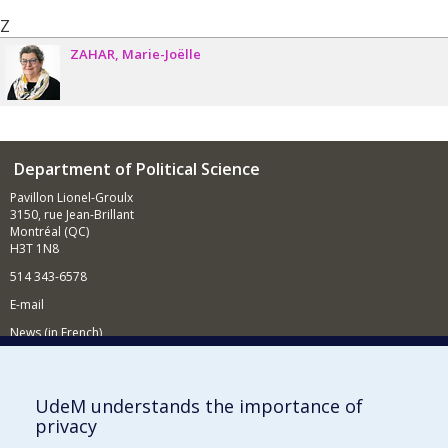
Z
ZAHAR
Marie-Joëlle
Department of Political Science
Pavillon Lionel-Groulx
3150, rue Jean-Brillant
Montréal (QC)
H3T 1N8
514 343-6578
E-mail
News (in French)
Activitites (in French)
Supporting the Department
UdeM understands the importance of
privacy
NEED HELP?