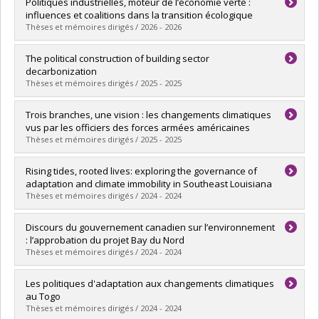
Graduate :
Gajevic Sayegh, Philippe
Politiques industrielles, moteur de l’économie verte :
Cycle :
Doctoral
influences et coalitions dans la transition écologique
Grade :
Ph. D.
Thèses et mémoires dirigés / 2026 - 2026
Lien vers le document dans Papyrus
Graduate :
Margra, Matthieu
The political construction of building sector
Cycle :
Master's
decarbonization
Grade :
M. Sc.
Thèses et mémoires dirigés / 2025 - 2025
Lien vers le document dans Papyrus
Graduate :
Hasan, Lisa
Trois branches, une vision : les changements climatiques
Cycle :
Doctoral
vus par les officiers des forces armées américaines
Grade :
Ph. D.
Thèses et mémoires dirigés / 2025 - 2025
Lien vers le document dans Papyrus
Graduate :
Vézina-Lorrain, Vallier
Rising tides, rooted lives: exploring the governance of
Cycle :
Master's
adaptation and climate immobility in Southeast Louisiana
Grade :
M. Sc.
Thèses et mémoires dirigés / 2024 - 2024
Lien vers le document dans Papyrus
Graduate :
Munoz, Sarah
Discours du gouvernement canadien sur l’environnement
Cycle :
Doctoral
: l’approbation du projet Bay du Nord
Grade :
Ph. D.
Thèses et mémoires dirigés / 2024 - 2024
Lien vers le document dans Papyrus
Graduate :
Grosbusch, Oriana
Les politiques d'adaptation aux changements climatiques
Cycle :
Master's
au Togo
Grade :
M. Sc.
Thèses et mémoires dirigés / 2024 - 2024