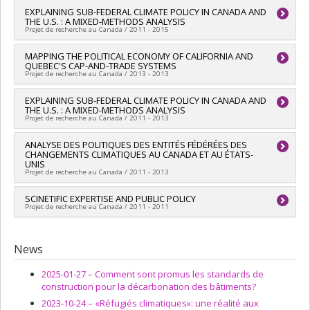
Lead researcher :
EXPLAINING SUB-FEDERAL CLIMATE POLICY IN CANADA AND
Erick Lachapelle
THE U.S. : A MIXED-METHODS ANALYSIS
Funding sources:
FRQSC/Fonds de recherche du Québec -
Projet de recherche au Canada / 2011 - 2015
Société et culture (FQRSC)
Grant programs:
PV113813-(NP) Programme d'établissement
Lead researcher :
MAPPING THE POLITICAL ECONOMY OF CALIFORNIA AND
Erick Lachapelle
de nouveaux professeurs-chercheurs
QUEBEC'S CAP-AND-TRADE SYSTEMS
Funding sources:
CRSH/Conseil de recherches en sciences
Projet de recherche au Canada / 2013 - 2013
humaines du Canada
Grant programs:
PVXXXXXX-Subvention ordinaire de
Lead researcher :
EXPLAINING SUB-FEDERAL CLIMATE POLICY IN CANADA AND
Erick Lachapelle
recherche
THE U.S. : A MIXED-METHODS ANALYSIS
Co-researchers :
Stewart Elgie
Projet de recherche au Canada / 2011 - 2013
Funding sources:
CRSH/Conseil de recherches en sciences
humaines du Canada
Lead researcher :
ANALYSE DES POLITIQUES DES ENTITÉS FÉDÉRÉES DES
Erick Lachapelle
Grant programs:
CHANGEMENTS CLIMATIQUES AU CANADA ET AU ÉTATS-
UNIS
Projet de recherche au Canada / 2011 - 2013
Lead researcher :
SCINETIFIC EXPERTISE AND PUBLIC POLICY
Erick Lachapelle
Projet de recherche au Canada / 2011 - 2011
Lead researcher :
Erick Lachapelle
News
2025-01-27 –
Comment sont promus les standards de
construction pour la décarbonation des bâtiments?
2023-10-24 –
«Réfugiés climatiques»: une réalité aux