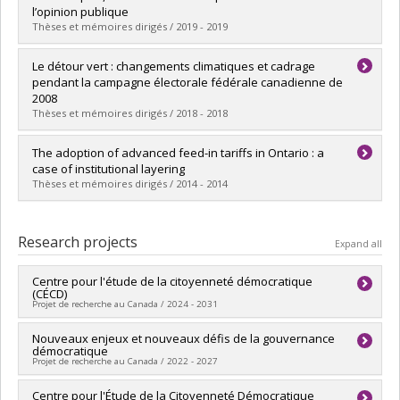
Grade :
M. Sc.
l’opinion publique
Lien vers le document dans Papyrus
Thèses et mémoires dirigés / 2019 - 2019
Graduate :
Guertin-Armstrong, Simon
Le détour vert : changements climatiques et cadrage
Cycle :
Doctoral
pendant la campagne électorale fédérale canadienne de
Grade :
Ph. D.
2008
Lien vers le document dans Papyrus
Thèses et mémoires dirigés / 2018 - 2018
Graduate :
Joly, François
The adoption of advanced feed-in tariffs in Ontario : a
Cycle :
Master's
case of institutional layering
Grade :
M. Sc.
Thèses et mémoires dirigés / 2014 - 2014
Lien vers le document dans Papyrus
Graduate :
Fontaine, Jacques
Cycle :
Master's
Research projects
Expand all
Grade :
M. Sc.
Lien vers le document dans Papyrus
Centre pour l'étude de la citoyenneté démocratique
(CÉCD)
Projet de recherche au Canada / 2024 - 2031
Lead researcher :
Nouveaux enjeux et nouveaux défis de la gouvernance
Patrick Fournier
,
Frédérick Bastien
démocratique
Co-researchers :
André Blais
,
Claire Durand
,
Richard Nadeau
Projet de recherche au Canada / 2022 - 2027
,
Jean-François Godbout
,
Roxane de la Sablonnière
,
Erick
Lachapelle
,
Laurie Beaudonnet
,
Vincent Arel-Bundock
,
Ruth
Lead researcher :
Centre pour l'Étude de la Citoyenneté Démocratique
Richard Nadeau