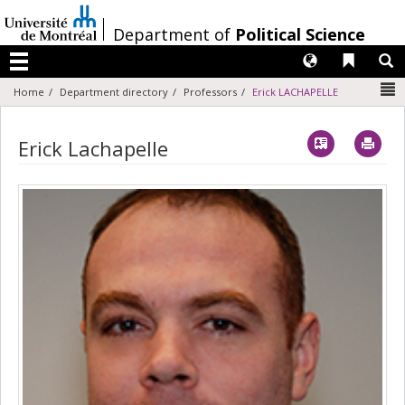
Passer
au
/
Department of
Political Science
contenu
Langues
Liens 
R
Menu
N
Home
Department directory
Professors
Erick LACHAPELLE
Vcard
Imp
Erick Lachapelle