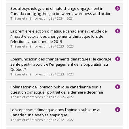
Lien vers le document dans Papyrus
Graduate :
Amematsro, Bloda Ayaovi.
Social psychology and climate change engagement in
Cycle :
Master's
Canada : bridging the gap between awareness and action
Grade :
M. Sc.
Thèses et mémoires dirigés / 2024 - 2024
Lien vers le document dans Papyrus
Graduate :
Martel-Morin, Marjolaine
La première élection climatique canadienne? : étude de
Cycle :
Doctoral
l’impact électoral des changements climatique lors de
Grade :
Ph. D.
l’élection canadienne de 2019
Lien vers le document dans Papyrus
Thèses et mémoires dirigés / 2023 - 2023
Graduate :
Asselin-Léger, Philippe
Communication des changements climatiques : le cadrage
Cycle :
Master's
santé peut-il accroître l'engagement de la population au
Grade :
M. Sc.
Québec?
Lien vers le document dans Papyrus
Thèses et mémoires dirigés / 2023 - 2023
Graduate :
Briand, Anne-Sara
Polarisation de l'opinion publique canadienne sur la
Cycle :
Master's
question climatique : portrait de la dernière décennie
Grade :
M. Sc.
Thèses et mémoires dirigés / 2022 - 2022
Lien vers le document dans Papyrus
Graduate :
Dufour, Caroline
Le scepticisme climatique dans l’opinion publique au
Cycle :
Master's
Canada : une analyse empirique
Grade :
M. Sc.
Thèses et mémoires dirigés / 2022 - 2022
Lien vers le document dans Papyrus