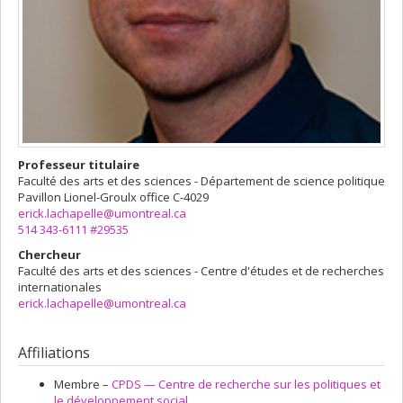
Professeur titulaire
Faculté des arts et des sciences - Département de science politique
Pavillon Lionel-Groulx
office C-4029
erick.lachapelle@umontreal.ca
514 343-6111 #29535
Chercheur
Faculté des arts et des sciences - Centre d'études et de recherches
internationales
erick.lachapelle@umontreal.ca
Affiliations
Membre –
CPDS — Centre de recherche sur les politiques et
le développement social