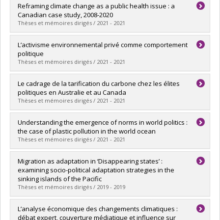
Graduate :
Basillais, Audrey
Reframing climate change as a public health issue : a
Cycle :
Master's
Canadian case study, 2008-2020
Grade :
M.A.
Thèses et mémoires dirigés / 2021 - 2021
Lien vers le document dans Papyrus
Graduate :
Pillod, Alizee
L’activisme environnemental privé comme comportement
Cycle :
Master's
politique
Grade :
M. Sc.
Thèses et mémoires dirigés / 2021 - 2021
Lien vers le document dans Papyrus
Graduate :
Rochon, Jérémie
Le cadrage de la tarification du carbone chez les élites
Cycle :
Master's
politiques en Australie et au Canada
Grade :
M. Sc.
Thèses et mémoires dirigés / 2021 - 2021
Lien vers le document dans Papyrus
Graduate :
Pavic, Clémence
Understanding the emergence of norms in world politics :
Cycle :
Master's
the case of plastic pollution in the world ocean
Grade :
M. Sc.
Thèses et mémoires dirigés / 2021 - 2021
Lien vers le document dans Papyrus
Graduate :
Beaudoin, Simon
Migration as adaptation in ‘Disappearing states’ :
Cycle :
Master's
examining socio-political adaptation strategies in the
Grade :
M. Sc.
sinking islands of the Pacific
Lien vers le document dans Papyrus
Thèses et mémoires dirigés / 2019 - 2019
Graduate :
Munoz, Sarah
L’analyse économique des changements climatiques :
Cycle :
Master's
débat expert, couverture médiatique et influence sur