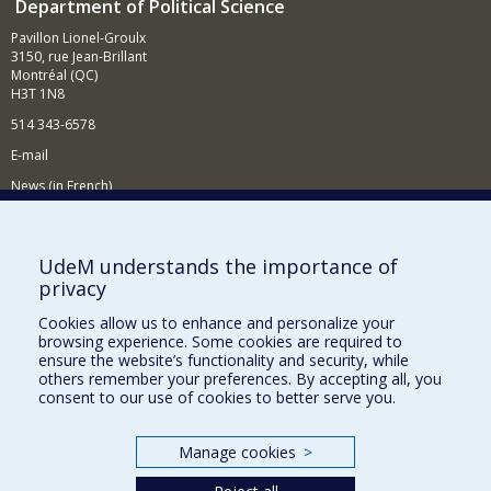
Department of Political Science
Pavillon Lionel-Groulx
3150, rue Jean-Brillant
Montréal (QC)
H3T 1N8
514 343-6578
E-mail
News (in French)
Activitites (in French)
Supporting the Department
UdeM understands the importance of
privacy
NEED HELP?
Cookies allow us to enhance and personalize your
Sitemap
browsing experience. Some cookies are required to
Report a problem
ensure the website’s functionality and security, while
others remember your preferences. By accepting all, you
Accessibility
consent to our use of cookies to better serve you.
FACULTY OF ARTS AND SCIENCE
Manage cookies
>
Our Departments and Schools