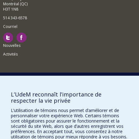
Montréal (QC)
H3T 1N8
514 343-6578
Courriel
Nouvelles
Activités
Comment soutenir le Département?
L’UdeM reconnaît l’importance de
respecter la vie privée
BESOIN D'AIDE?
L’utilisation de témoins nous permet d’améliorer et de
Plan du site
personnaliser votre expérience Web. Certains témoins
Signaler une erreur
sont obligatoires pour assurer le fonctionnement et la
sécurité du site Web, alors que d’autres enregistrent vos
Accessibilité
préférences. En acceptant tout, vous consentez à notre
utilisation de témoins pour mieux répondre à vos besoins.