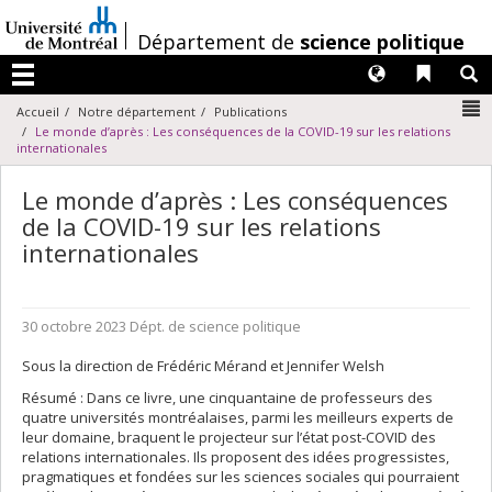
Passer
au
/
Département de
science politique
contenu
Langues
Liens 
R
Menu
N
Accueil
Notre département
Publications
Le monde d’après : Les conséquences de la COVID-19 sur les relations
internationales
Le monde d’après : Les conséquences
de la COVID-19 sur les relations
internationales
30 octobre 2023
Dépt. de science politique
Sous la direction de Frédéric Mérand et Jennifer Welsh
Résumé : Dans ce livre, une cinquantaine de professeurs des
quatre universités montréalaises, parmi les meilleurs experts de
leur domaine, braquent le projecteur sur l’état post-COVID des
relations internationales. Ils proposent des idées progressistes,
pragmatiques et fondées sur les sciences sociales qui pourraient