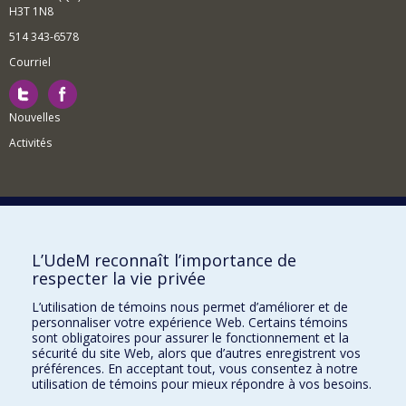
H3T 1N8
514 343-6578
Courriel
Nouvelles
Activités
Comment soutenir le Département?
L’UdeM reconnaît l’importance de
respecter la vie privée
BESOIN D'AIDE?
L’utilisation de témoins nous permet d’améliorer et de
Plan du site
personnaliser votre expérience Web. Certains témoins
Signaler une erreur
sont obligatoires pour assurer le fonctionnement et la
sécurité du site Web, alors que d’autres enregistrent vos
Accessibilité
préférences. En acceptant tout, vous consentez à notre
utilisation de témoins pour mieux répondre à vos besoins.
FACULTÉ DES ARTS ET DES SCIENCES