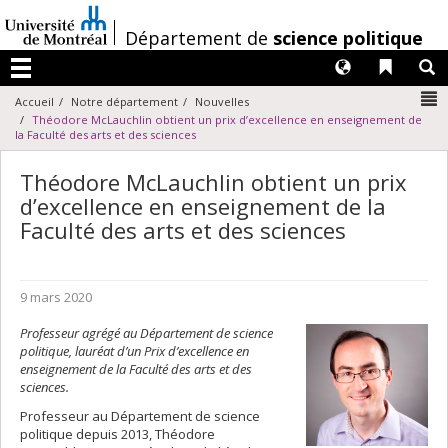
Passer
au
/
Département de
science politique
contenu
Langues
Liens 
R
Menu
N
Accueil
Notre département
Nouvelles
Théodore McLauchlin obtient un prix d’excellence en enseignement de
la Faculté des arts et des sciences
Théodore McLauchlin obtient un prix
d’excellence en enseignement de la
Faculté des arts et des sciences
9 mars 2020
Professeur agrégé au Département de science
politique, lauréat d’un Prix d’excellence en
enseignement de la Faculté des arts et des
sciences.
Professeur au Département de science
politique depuis 2013, Théodore