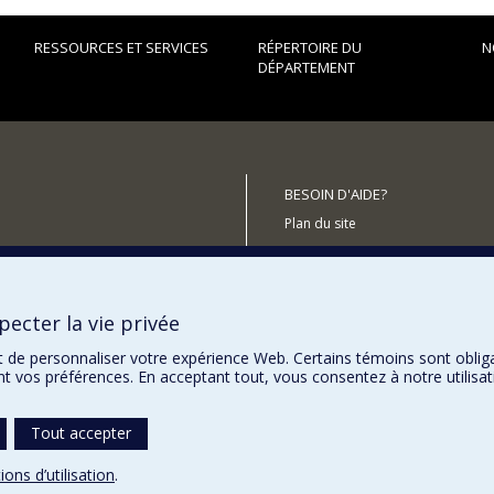
RESSOURCES ET SERVICES
RÉPERTOIRE DU
N
DÉPARTEMENT
BESOIN D'AIDE?
Plan du site
Signaler une erreur
Accessibilité
ecter la vie privée
utenir le Département?
t de personnaliser votre expérience Web. Certains témoins sont oblig
ent vos préférences. En acceptant tout, vous consentez à notre utili
Tout accepter
ions d’utilisation
.
témoins