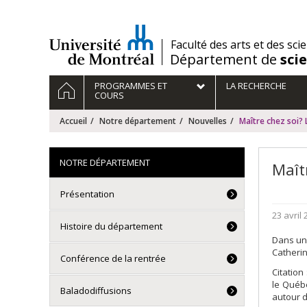
Passer
au
contenu
/
Faculté des arts et des sci
Département de
sci
Navigation
ACCUEIL
PROGRAMMES ET
LA RECHERCHE
principale
COURS
Accueil
Notre département
Nouvelles
Maître chez soi?
NOTRE DÉPARTEMENT
Maît
Présentation
23 avril
Histoire du département
Dans un 
Catheri
Conférence de la rentrée
Citation
le Québe
Baladodiffusions
autour d