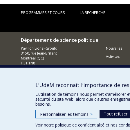
PROGRAMMES ET COURS
LA RECHERCHE
Département de science politique
Pavillon Lionel-Groulx
Nouvelles
3150, rue Jean-Brillant
Activités
Montréal (QC)
H3T 1N8
514 343-6578
Courriel
L’UdeM reconnaît l’importance de resp
Comment so
L’utilisation de témoins nous permet d’améliorer e
sécurité du site Web, alors que d’autres enregistr
besoins.
Tout refuser
Personnaliser les témoins
>
Voir notre
politique de confidentialité
et nos
condit
Confidentialité
Conditions d’utilisation
Paramètres des 