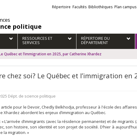
Liens
Répertoire
Facultés
Bibliothèques
Plan campus
externes
ences
ence politique
RESSOURCES ET
RÉPERTOIRE DU
SERVICES
DÉPARTEMENT
 Le Québec et l’immigration en 2025, par Catherine Xhardez
re chez soi? Le Québec et l’immigration en
 2025
Dépt. de science politique
article pour le Devoir, Chedly Belkhodja, professeur à l'école des affair
ne Xhardez abordent les enjeux d’immigration au Québec.
 : « L’arrivée d’immigrants (avec la résidence permanente) et de migrant
c, son histoire, son identité et son projet de société. D’hier à aujourd’hui
e la migration. »