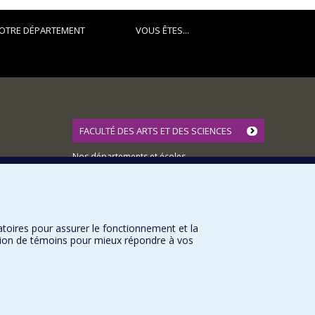
OTRE DÉPARTEMENT
VOUS ÊTES...
FACULTÉ DES ARTS ET DES SCIENCES
Nos départements et écoles
Nos centres d'études
Nos programmes et cours
atoires pour assurer le fonctionnement et la
sation de témoins pour mieux répondre à vos