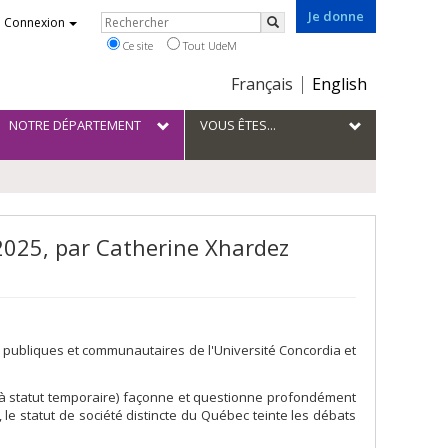
Je donne
Rechercher
Connexion
Rechercher
Ce site
Tout UdeM
Choix
Français
English
de
la
NOTRE DÉPARTEMENT
VOUS ÊTES...
langue
 2025, par Catherine Xhardez
es publiques et communautaires de l'Université Concordia et
s (à statut temporaire) façonne et questionne profondément
, le statut de société distincte du Québec teinte les débats