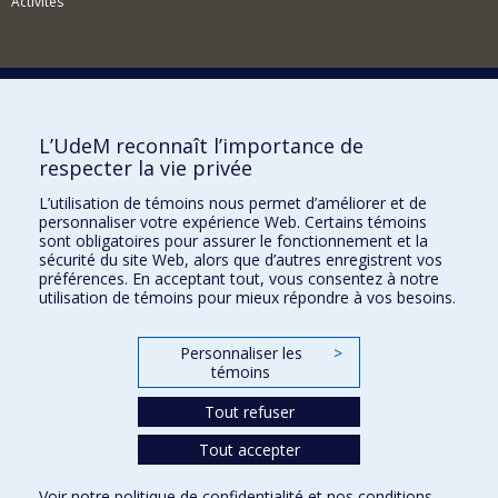
Activités
Comment soutenir le Département?
L’UdeM reconnaît l’importance de
respecter la vie privée
BESOIN D'AIDE?
L’utilisation de témoins nous permet d’améliorer et de
Plan du site
personnaliser votre expérience Web. Certains témoins
Signaler une erreur
sont obligatoires pour assurer le fonctionnement et la
sécurité du site Web, alors que d’autres enregistrent vos
Accessibilité
préférences. En acceptant tout, vous consentez à notre
utilisation de témoins pour mieux répondre à vos besoins.
FACULTÉ DES ARTS ET DES SCIENCES
Nos départements et écoles
Personnaliser les
>
témoins
Nos centres d'études
Tout refuser
Nos programmes et cours
Tout accepter
Confidentialité
Voir notre
politique de confidentialité
et nos
conditions