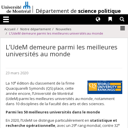
Passer
au
/
Département de
science politique
contenu
Langues
Liens 
R
Menu
N
Accueil
Notre département
Nouvelles
L’UdeM demeure parmi les meilleures universités au monde
L’UdeM demeure parmi les meilleures
universités au monde
23 mars 2020
e
La 10
édition du classement de la firme
Quacquarelli Symonds (QS) place, cette
année encore, l’Université de Montréal
(UdeM) parmi les meilleures universités au monde, notamment
dans 10 disciplines de la Faculté des arts et des sciences.
Parmi les 50 meilleures universités dans le monde
En 2020, l’UdeM se distingue particulièrement en
statistique et
e
e
recherche opérationnelle
, avec un 29
rang mondial, contre 32