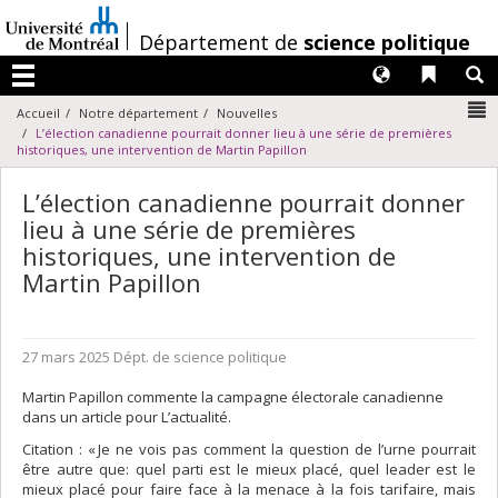
Passer
au
/
Département de
science politique
contenu
Langues
Liens 
R
Menu
N
Accueil
Notre département
Nouvelles
L’élection canadienne pourrait donner lieu à une série de premières
historiques, une intervention de Martin Papillon
L’élection canadienne pourrait donner
lieu à une série de premières
historiques, une intervention de
Martin Papillon
27 mars 2025
Dépt. de science politique
Martin Papillon commente la campagne électorale canadienne
dans un article pour L’actualité.
Citation : « Je ne vois pas comment la question de l’urne pourrait
être autre que: quel parti est le mieux placé, quel leader est le
mieux placé pour faire face à la menace à la fois tarifaire, mais