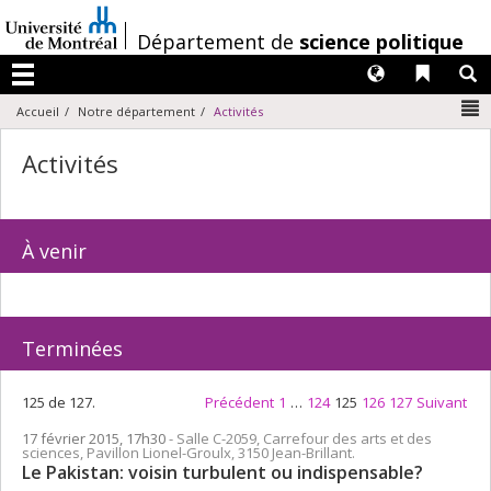
Passer
au
/
Département de
science politique
contenu
Langues
Liens 
R
Menu
N
Accueil
Notre département
Activités
Activités
À venir
Terminées
125 de 127.
Précédent
1
…
124
125
126
127
Suivant
17 février 2015, 17h30
- Salle C-2059, Carrefour des arts et des
sciences, Pavillon Lionel-Groulx, 3150 Jean-Brillant.
Le Pakistan: voisin turbulent ou indispensable?