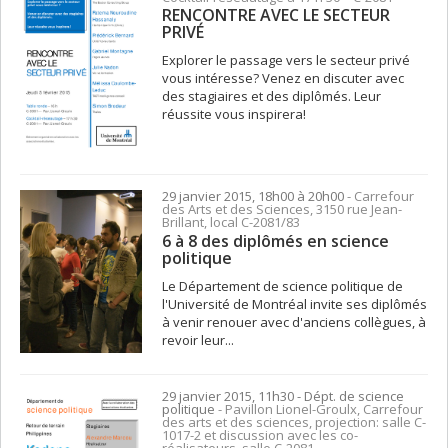
RENCONTRE AVEC LE SECTEUR
PRIVÉ
Explorer le passage vers le secteur privé
vous intéresse? Venez en discuter avec
des stagiaires et des diplômés. Leur
réussite vous inspirera!
29 janvier 2015, 18h00 à 20h00
- Carrefour
des Arts et des Sciences, 3150 rue Jean-
Brillant, local C-2081/83
6 à 8 des diplômés en science
politique
Le Département de science politique de
l'Université de Montréal invite ses diplômés
à venir renouer avec d'anciens collègues, à
revoir leur...
29 janvier 2015, 11h30
- Dépt. de science
politique
- Pavillon Lionel-Groulx, Carrefour
des arts et des sciences, projection: salle C-
1017-2 et discussion avec les co-
réalisateurs, salle C-2081