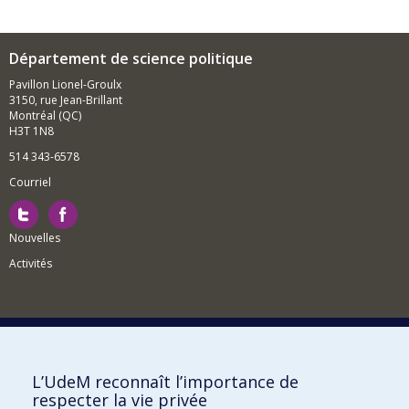
Département de science politique
Pavillon Lionel-Groulx
3150, rue Jean-Brillant
Montréal (QC)
H3T 1N8
514 343-6578
Courriel
Nouvelles
Activités
Comment soutenir le Département?
L’UdeM reconnaît l’importance de
respecter la vie privée
BESOIN D'AIDE?