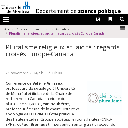
Passer
au
/
Département de
science politique
contenu
Langues
Liens 
R
Menu
N
Accueil
Notre département
Activités
Pluralisme religieux et laïcité : regards croisés Europe-Canada
Pluralisme religieux et laïcité : regards
croisés Europe-Canada
21 novembre 2014, 9h00 à 11h00
Conférence de
Valérie Amiraux
,
professeure de sociologie à l'Université
de Montréal et titulaire de la Chaire de
recherche du Canada en étude du
pluralisme religieux;
Jean
Baubérot
,
professeur émérite de la chaire Histoire et
sociologie de la laïcité à l'École pratique
des hautes études, Groupe sociétés, religions, laicités (CNRS-
EPHE); et
Paul Bramadat
(intervention en anglais), directeur du