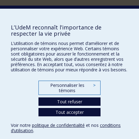
Comment soutenir le Département?
L’UdeM reconnaît l’importance de
respecter la vie privée
BESOIN D'AIDE?
L’utilisation de témoins nous permet d’améliorer et de
Plan du site
personnaliser votre expérience Web. Certains témoins
Signaler une erreur
sont obligatoires pour assurer le fonctionnement et la
sécurité du site Web, alors que d’autres enregistrent vos
Accessibilité
préférences. En acceptant tout, vous consentez à notre
utilisation de témoins pour mieux répondre à vos besoins.
FACULTÉ DES ARTS ET DES SCIENCES
Nos départements et écoles
Personnaliser les
>
témoins
Nos centres d'études
Tout refuser
Nos programmes et cours
Tout accepter
Confidentialité
Voir notre
politique de confidentialité
et nos
conditions
Conditions d’utilisation
d’utilisation
.
Paramètres des témoins