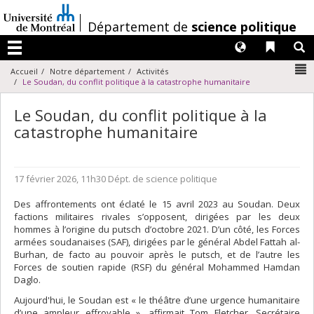
Passer
au
/
Département de
science politique
contenu
Langues
Liens 
R
Menu
N
Accueil
Notre département
Activités
Le Soudan, du conflit politique à la catastrophe humanitaire
Le Soudan, du conflit politique à la
catastrophe humanitaire
17 février 2026, 11h30
Dépt. de science politique
Des affrontements ont éclaté le 15 avril 2023 au Soudan. Deux
factions militaires rivales s’opposent, dirigées par les deux
hommes à l’origine du putsch d’octobre 2021. D’un côté, les Forces
armées soudanaises (SAF), dirigées par le général Abdel Fattah al-
Burhan, de facto au pouvoir après le putsch, et de l’autre les
Forces de soutien rapide (RSF) du général Mohammed Hamdan
Daglo.
Aujourd'hui, le Soudan est « le théâtre d’une urgence humanitaire
d’une ampleur effroyable », affirmait Tom Fletcher, Secrétaire