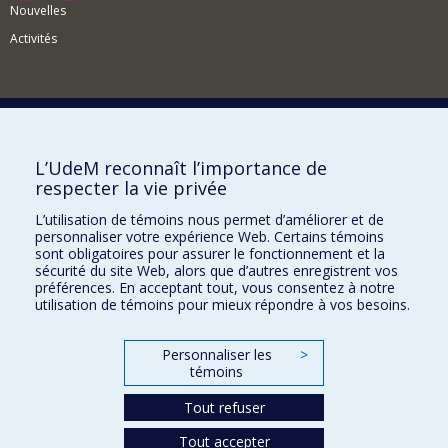
Nouvelles
Activités
Comment soutenir le Département?
L’UdeM reconnaît l’importance de
respecter la vie privée
BESOIN D'AIDE?
L’utilisation de témoins nous permet d’améliorer et de
Plan du site
personnaliser votre expérience Web. Certains témoins
Signaler une erreur
sont obligatoires pour assurer le fonctionnement et la
sécurité du site Web, alors que d’autres enregistrent vos
Accessibilité
préférences. En acceptant tout, vous consentez à notre
utilisation de témoins pour mieux répondre à vos besoins.
FACULTÉ DES ARTS ET DES SCIENCES
Nos départements et écoles
Personnaliser les
>
témoins
Nos centres d'études
Tout refuser
Nos programmes et cours
Tout accepter