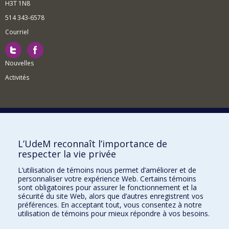
H3T 1N8
514 343-6578
Courriel
Nouvelles
Activités
Comment soutenir le Département?
L’UdeM reconnaît l’importance de
respecter la vie privée
BESOIN D'AIDE?
L’utilisation de témoins nous permet d’améliorer et de
Plan du site
personnaliser votre expérience Web. Certains témoins
Signaler une erreur
sont obligatoires pour assurer le fonctionnement et la
sécurité du site Web, alors que d’autres enregistrent vos
Accessibilité
préférences. En acceptant tout, vous consentez à notre
utilisation de témoins pour mieux répondre à vos besoins.
FACULTÉ DES ARTS ET DES SCIENCES