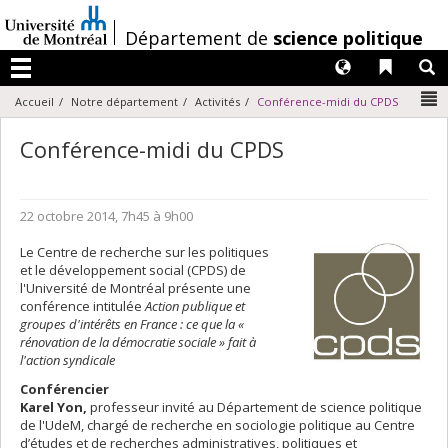
Passer
au
/
Département de
science politique
contenu
Langues
Liens 
R
Menu
N
Accueil
Notre département
Activités
Conférence-midi du CPDS
Conférence-midi du CPDS
22 octobre 2014, 7h45 à 9h00
Le Centre de recherche sur les politiques
et le développement social (CPDS) de
l'Université de Montréal présente une
conférence intitulée
Action publique et
groupes d'intérêts en France : ce que la «
rénovation de la démocratie sociale » fait à
l'action syndicale
Conférencier
Karel Yon,
professeur invité au Département de science politique
de l'UdeM, chargé de recherche en sociologie politique au Centre
d’études et de recherches administratives, politiques et