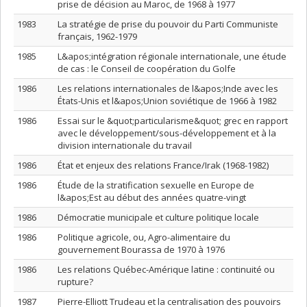
prise de décision au Maroc, de 1968 à 1977
1983
La stratégie de prise du pouvoir du Parti Communiste
français, 1962-1979
1985
L&apos;intégration régionale internationale, une étude
de cas : le Conseil de coopération du Golfe
1986
Les relations internationales de l&apos;Inde avec les
États-Unis et l&apos;Union soviétique de 1966 à 1982
1986
Essai sur le &quot;particularisme&quot; grec en rapport
avec le développement/sous-développement et à la
division internationale du travail
1986
État et enjeux des relations France/Irak (1968-1982)
1986
Étude de la stratification sexuelle en Europe de
l&apos;Est au début des années quatre-vingt
1986
Démocratie municipale et culture politique locale
1986
Politique agricole, ou, Agro-alimentaire du
gouvernement Bourassa de 1970 à 1976
1986
Les relations Québec-Amérique latine : continuité ou
rupture?
1987
Pierre-Elliott Trudeau et la centralisation des pouvoirs