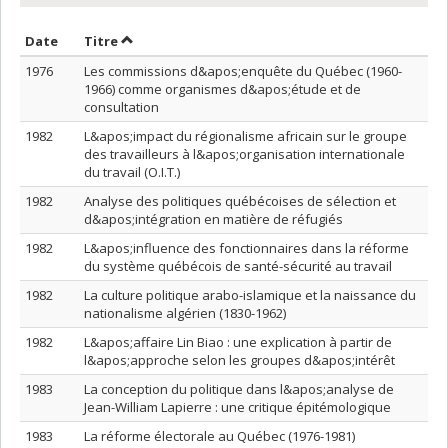
Trier par date en ordre décroissant
Trier par titre en ordre décroissant
Date
Titre
1976
Les commissions d&apos;enquête du Québec (1960-
1966) comme organismes d&apos;étude et de
consultation
1982
L&apos;impact du régionalisme africain sur le groupe
des travailleurs à l&apos;organisation internationale
du travail (O.I.T.)
1982
Analyse des politiques québécoises de sélection et
d&apos;intégration en matière de réfugiés
1982
L&apos;influence des fonctionnaires dans la réforme
du système québécois de santé-sécurité au travail
1982
La culture politique arabo-islamique et la naissance du
nationalisme algérien (1830-1962)
1982
L&apos;affaire Lin Biao : une explication à partir de
l&apos;approche selon les groupes d&apos;intérêt
1983
La conception du politique dans l&apos;analyse de
Jean-William Lapierre : une critique épitémologique
1983
La réforme électorale au Québec (1976-1981)