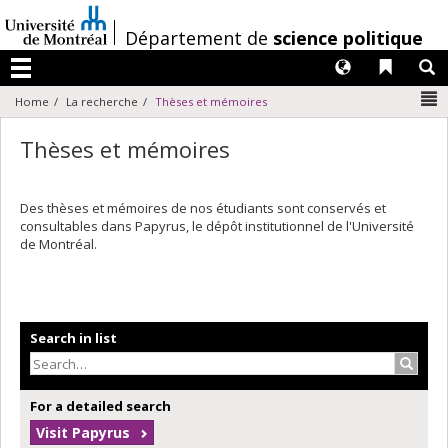
Passer
au
/
Département de
science politique
contenu
Langues
Liens 
R
Menu
N
Home
La recherche
Thèses et mémoires
Thèses et mémoires
Des thèses et mémoires de nos étudiants sont conservés et
consultables dans Papyrus, le dépôt institutionnel de l'Université
de Montréal.
Search in list
Search
For a detailed search
Visit Papyrus