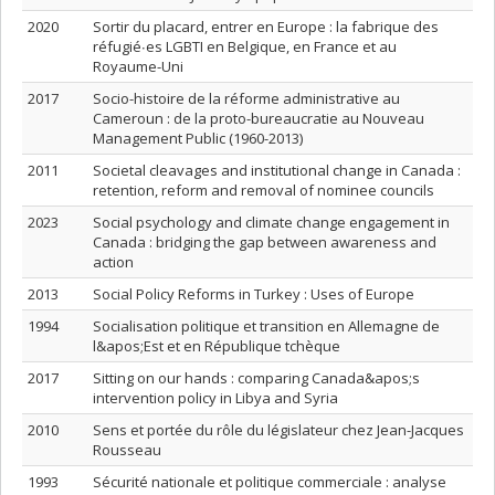
2020
Sortir du placard, entrer en Europe : la fabrique des
réfugié∙es LGBTI en Belgique, en France et au
Royaume-Uni
2017
Socio-histoire de la réforme administrative au
Cameroun : de la proto-bureaucratie au Nouveau
Management Public (1960-2013)
2011
Societal cleavages and institutional change in Canada :
retention, reform and removal of nominee councils
2023
Social psychology and climate change engagement in
Canada : bridging the gap between awareness and
action
2013
Social Policy Reforms in Turkey : Uses of Europe
1994
Socialisation politique et transition en Allemagne de
l&apos;Est et en République tchèque
2017
Sitting on our hands : comparing Canada&apos;s
intervention policy in Libya and Syria
2010
Sens et portée du rôle du législateur chez Jean-Jacques
Rousseau
1993
Sécurité nationale et politique commerciale : analyse