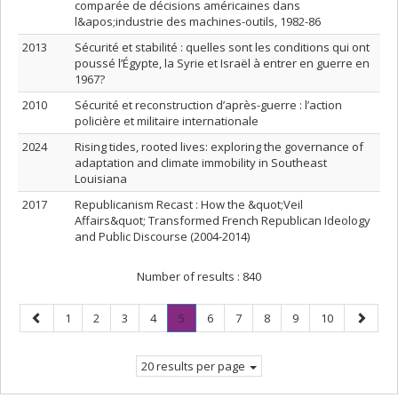
comparée de décisions américaines dans
l&apos;industrie des machines-outils, 1982-86
2013
Sécurité et stabilité : quelles sont les conditions qui ont
poussé l’Égypte, la Syrie et Israël à entrer en guerre en
1967?
2010
Sécurité et reconstruction d’après-guerre : l’action
policière et militaire internationale
2024
Rising tides, rooted lives: exploring the governance of
adaptation and climate immobility in Southeast
Louisiana
2017
Republicanism Recast : How the &quot;Veil
Affairs&quot; Transformed French Republican Ideology
and Public Discourse (2004-2014)
Number of results :
840
Previous
Page
Page
Page
Page
Page
.
Page
Page
Page
Page
Page
Next
1
2
3
4
5
6
7
8
9
10
page
Current
page
page.
20 results per page