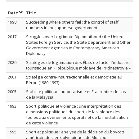
Sort by date in descending order
Sort by title in descending order
Date
Title
1998
Succeeding where others fail : the control of staff
numbers in the Japanese government
2017
Struggles over Legitimate Diplomathood : the United
States Foreign Service, the State Department and Other
Government Agencies in Contemporary American
Diplomacy
2020
Stratégies de légitimation des États de facto : l’industrie
touristique en « République moldave de Pridnestrovie »
2001
Stratégie contre-insurrectionnelle et démocratie au
Pérou (1980-1997)
2005
Stabilité politique, autoritarisme et État rentier : le cas
de la Malaysia
1993
Sport, politique et violence : une interprétation des
dimensions politiques du sport, de la violence des
foules aux événements sportifs et de la médiatisation
de cette violence
1995
Sport et politique : analyse de la décision du boycott
américain des Jeux olympiques de Moscou