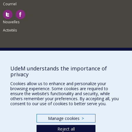
Courriel
Nouvelles
Activités
Comment soutenir le Département?
UdeM understands the importance of
privacy
BESOIN D'AIDE?
Cookies allow us to enhance and personalize your
Plan du site
browsing experience. Some cookies are required to
Signaler une erreur
ensure the website’s functionality and security, while
others remember your preferences. By accepting all, you
Accessibilité
consent to our use of cookies to better serve you.
FACULTÉ DES ARTS ET DES SCIENCES
Manage cookies
>
Nos départements et écoles
Reject all
Nos centres d'études