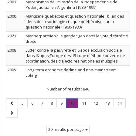
2001
Mecanismos de limitación de la independencia del
Poder Judicial en Argentina (1989-1999)
2000
Marxisme québécois et question nationale : bilan des
idées de la sociologie critique québécoise sur la
question nationale (1960-1980)
2021
Männerparteien? Le gender gap dans le vote d’extrême
droite
2008
Lutter contre la pauvreté et l&apos;exclusion sociale
dans l&apos;Europe des 15 : une méthode ouverte de
coordination, des trajectoires nationales multiples
2005
Long-term economic decline and non-mainstream
voting
Number of results :
840
Previous
Page
Page
Page
Page
Page
Page
.
Page
Page
Page
Page
5
6
7
8
9
10
11
12
13
14
page
Current
Next
page.
page
20 results per page