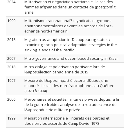
2024
Militarisation et négociation patriarcale : le cas des
femmes afghanes dans un contexte de (post)conflit
armé
1999
Militantisme transnational? : syndicats et groupes
environnementalistes devant les accords de libre-
échange nord-américain
2018
Migration as adaptation in ‘Disappearing states’ :
examining socio-political adaptation strategies in the
sinking islands of the Pacific
2007
Micro-governance and citizen-based security in Brazil
2018
Micro-ciblage et polarisation partisane lors de
l&apos;élection canadienne de 2015
1997
Mesure de l&apos;impact électoral d&apos;une
minorité : le cas des non-francophones au Québec
(1970 à 1994)
2006
Mercenaires et sociétés militaires privées depuis la fin
de la guerre froide : analyse de la recrudescence de
l&apos;industrie militaire privée
1999
Médiation internationale : intérêts des parties et
décision : les accords de Camp David, 1978