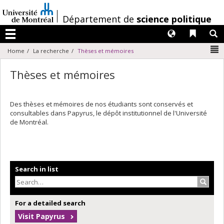
Passer
au
/
Département de
science politique
contenu
Langues
Liens 
R
Menu
N
Home
La recherche
Thèses et mémoires
Thèses et mémoires
Des thèses et mémoires de nos étudiants sont conservés et
consultables dans Papyrus, le dépôt institutionnel de l'Université
de Montréal.
Search in list
Search
For a detailed search
Visit Papyrus