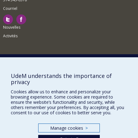
Courriel
Nouvelles
Activités
Comment soutenir le Département?
UdeM understands the importance of
privacy
BESOIN D'AIDE?
Cookies allow us to enhance and personalize your
Plan du site
browsing experience. Some cookies are required to
Signaler une erreur
ensure the website’s functionality and security, while
others remember your preferences. By accepting all, you
Accessibilité
consent to our use of cookies to better serve you.
FACULTÉ DES ARTS ET DES SCIENCES
Manage cookies
>
Nos départements et écoles