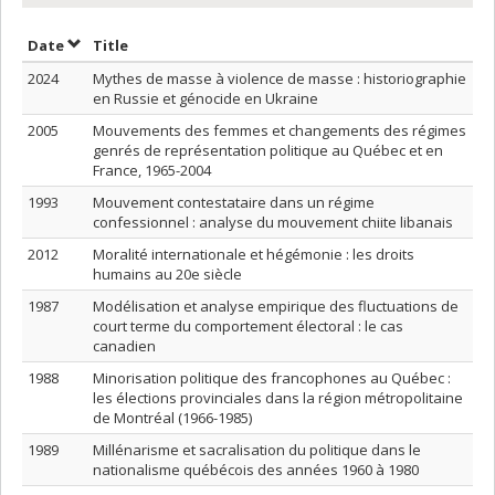
Sort by date in descending order
Sort by title in descending order
Date
Title
2024
Mythes de masse à violence de masse : historiographie
en Russie et génocide en Ukraine
2005
Mouvements des femmes et changements des régimes
genrés de représentation politique au Québec et en
France, 1965-2004
1993
Mouvement contestataire dans un régime
confessionnel : analyse du mouvement chiite libanais
2012
Moralité internationale et hégémonie : les droits
humains au 20e siècle
1987
Modélisation et analyse empirique des fluctuations de
court terme du comportement électoral : le cas
canadien
1988
Minorisation politique des francophones au Québec :
les élections provinciales dans la région métropolitaine
de Montréal (1966-1985)
1989
Millénarisme et sacralisation du politique dans le
nationalisme québécois des années 1960 à 1980