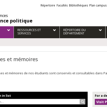
Liens
Répertoire
Facultés
Bibliothèques
Plan campus
externes
ences
ence politique
RESSOURCES ET
RÉPERTOIRE DU
SERVICES
DÉPARTEMENT
es et mémoires
es et mémoires de nos étudiants sont conservés et consultables dans Papyr
 in list
For a d
Search…
Visit 