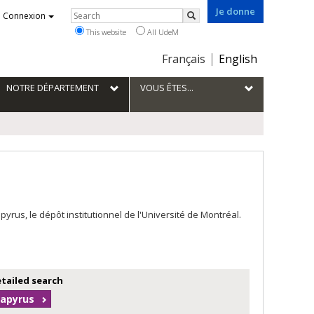
Je donne
Rechercher
Connexion
Search
This website
All UdeM
Choix
Français
English
de
la
NOTRE DÉPARTEMENT
VOUS ÊTES...
langue
us, le dépôt institutionnel de l'Université de Montréal.
etailed search
Papyrus