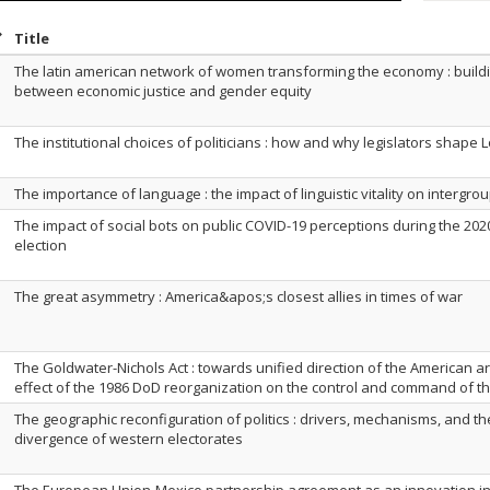
ort by date in descending order
Sort by title in descending order
Title
The latin american network of women transforming the economy : build
between economic justice and gender equity
The institutional choices of politicians : how and why legislators shap
The importance of language : the impact of linguistic vitality on intergro
The impact of social bots on public COVID-19 perceptions during the 2020
election
The great asymmetry : America&apos;s closest allies in times of war
The Goldwater-Nichols Act : towards unified direction of the American a
effect of the 1986 DoD reorganization on the control and command of the 
The geographic reconfiguration of politics : drivers, mechanisms, and the 
divergence of western electorates