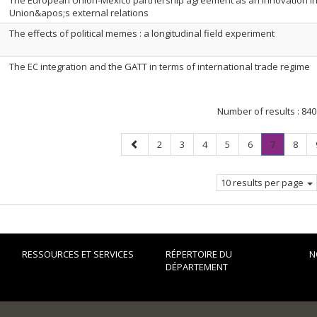
The European Union-Mexico partnership agreement as an innovation i
Union&apos;s external relations
The effects of political memes : a longitudinal field experiment
The EC integration and the GATT in terms of international trade regime
Number of results :
840
Previous
Page
Page
Page
Page
Page
Page
.
Page
2
3
4
5
6
7
8
page
Current
page.
10 results per page
RESSOURCES ET SERVICES
RÉPERTOIRE DU
N
DÉPARTEMENT