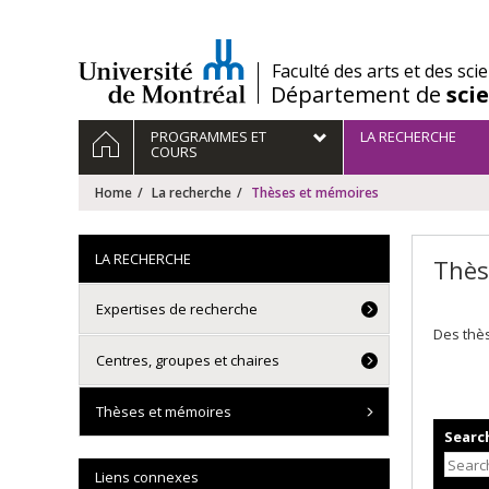
Passer
au
contenu
/
Faculté des arts et des sci
Département de
sci
Navigation
HOME
PROGRAMMES ET
LA RECHERCHE
principale
COURS
Home
La recherche
Thèses et mémoires
LA RECHERCHE
Thès
Expertises de recherche
Des thès
Centres, groupes et chaires
Thèses et mémoires
Search
Liens connexes