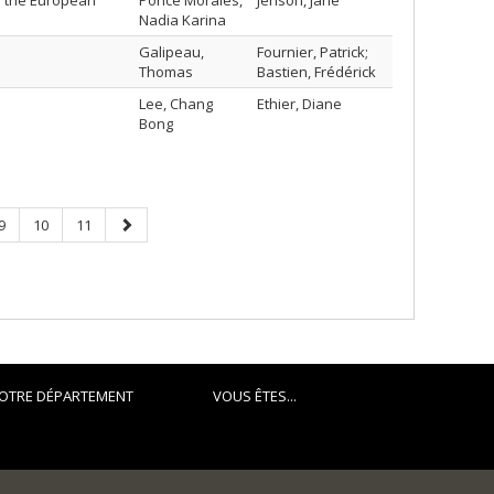
n the European
Ponce Morales,
Jenson, Jane
Nadia Karina
Galipeau,
Fournier, Patrick;
Thomas
Bastien, Frédérick
Lee, Chang
Ethier, Diane
Bong
Page
Page
Page
Next
9
10
11
page
OTRE DÉPARTEMENT
VOUS ÊTES...