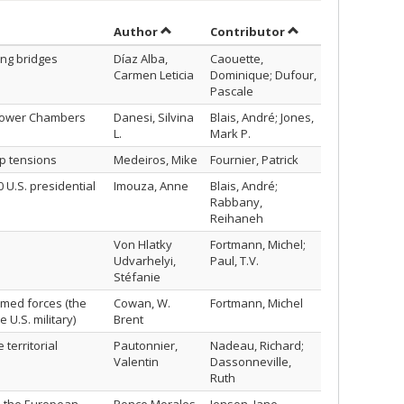
Sort by author in descending order
by contributor in 
Author
Contributor
ing bridges
Díaz Alba,
Caouette,
Carmen Leticia
Dominique; Dufour,
Pascale
e Lower Chambers
Danesi, Silvina
Blais, André; Jones,
L.
Mark P.
up tensions
Medeiros, Mike
Fournier, Patrick
 U.S. presidential
Imouza, Anne
Blais, André;
Rabbany,
Reihaneh
Von Hlatky
Fortmann, Michel;
Udvarhelyi,
Paul, T.V.
Stéfanie
rmed forces (the
Cowan, W.
Fortmann, Michel
U.S. military)
Brent
territorial
Pautonnier,
Nadeau, Richard;
Valentin
Dassonneville,
Ruth