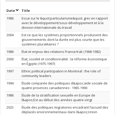
Sort by date in ascending order
Sort by title in ascending order
Date
Title
1986
Essai sur le &quot;particularisme&quot; grec en rapport
avec le développement/sous-développement et à la
division internationale du travail
2004
Est-ce que les systèmes proportionnels produisent des
gouvernements dont la durée est plus courte que les
systèmes pluralitaires ?
1986
État et enjeux des relations France/Irak (1968-1982)
2000
État, société et conditionnalité : la réforme économique
en Égypte (1975-1997)
1997
Ethnic political participation in Montreal : the role of
community leaders
1994
Étude comparée des politiques d&apos;aide sociale de
quatre provinces canadiennes : 1965-1990
1986
Étude de la stratification sexuelle en Europe de
l&apos;Est au début des années quatre-vingt
2025
Étude des politiques migratoires encadrant l’accueil des
déplacés environnementaux dans l&apos;Union