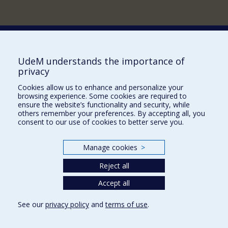
Comment soutenir le Département?
UdeM understands the importance of
privacy
BESOIN D'AIDE?
Cookies allow us to enhance and personalize your
Plan du site
browsing experience. Some cookies are required to
Signaler une erreur
ensure the website’s functionality and security, while
others remember your preferences. By accepting all, you
Accessibilité
consent to our use of cookies to better serve you.
FACULTÉ DES ARTS ET DES SCIENCES
Manage cookies
>
Nos départements et écoles
Reject all
Nos centres d'études
Nos programmes et cours
Accept all
See our
privacy policy
and
terms of use
.
Privacy