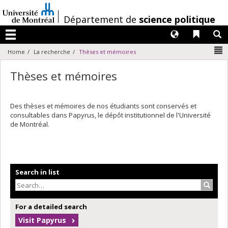
Passer
au
/
Département de
science politique
contenu
Langues
Liens 
R
Menu
N
Home
La recherche
Thèses et mémoires
Thèses et mémoires
Des thèses et mémoires de nos étudiants sont conservés et
consultables dans Papyrus, le dépôt institutionnel de l'Université
de Montréal.
Search in list
Search
For a detailed search
Visit Papyrus