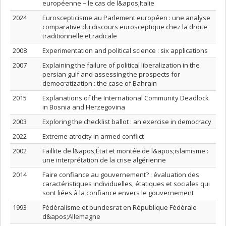
européenne − le cas de l&apos;Italie
2024
Euroscepticisme au Parlement européen : une analyse
comparative du discours eurosceptique chez la droite
traditionnelle et radicale
2008
Experimentation and political science : six applications
2007
Explaining the failure of political liberalization in the
persian gulf and assessing the prospects for
democratization : the case of Bahrain
2015
Explanations of the International Community Deadlock
in Bosnia and Herzegovina
2003
Exploring the checklist ballot : an exercise in democracy
2022
Extreme atrocity in armed conflict
2002
Faillite de l&apos;État et montée de l&apos;islamisme :
une interprétation de la crise algérienne
2014
Faire confiance au gouvernement? : évaluation des
caractéristiques individuelles, étatiques et sociales qui
sont liées à la confiance envers le gouvernement
1993
Fédéralisme et bundesrat en République Fédérale
d&apos;Allemagne