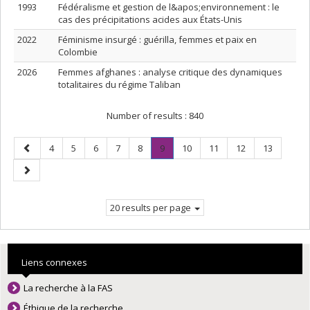
1993
Fédéralisme et gestion de l&apos;environnement : le
cas des précipitations acides aux États-Unis
2022
Féminisme insurgé : guérilla, femmes et paix en
Colombie
2026
Femmes afghanes : analyse critique des dynamiques
totalitaires du régime Taliban
Number of results :
840
Previous
Page
Page
Page
Page
Page
Page
.
Page
Page
Page
Page
4
5
6
7
8
9
10
11
12
13
page
Current
Next
page.
page
20 results per page
Liens connexes
La recherche à la FAS
Éthique de la recherche