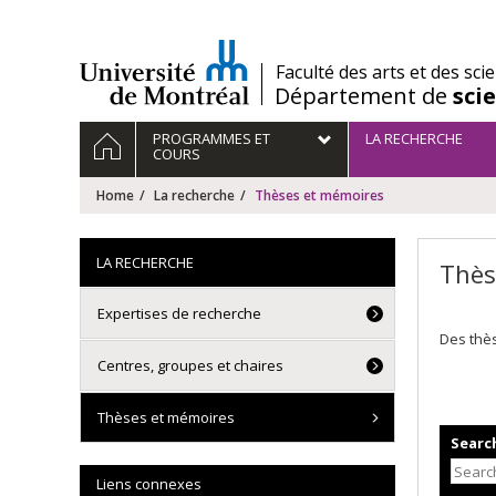
Passer
au
contenu
/
Faculté des arts et des sci
Département de
sci
Navigation
HOME
PROGRAMMES ET
LA RECHERCHE
principale
COURS
Home
La recherche
Thèses et mémoires
LA RECHERCHE
Thès
Expertises de recherche
Des thès
Centres, groupes et chaires
Thèses et mémoires
Search
Liens connexes