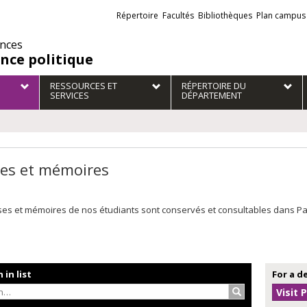
Liens
Répertoire
Facultés
Bibliothèques
Plan campus
externes
ences
ence politique
RESSOURCES ET
RÉPERTOIRE DU
SERVICES
DÉPARTEMENT
es et mémoires
es et mémoires de nos étudiants sont conservés et consultables dans Papyr
 in list
For a d
Search…
Visit 