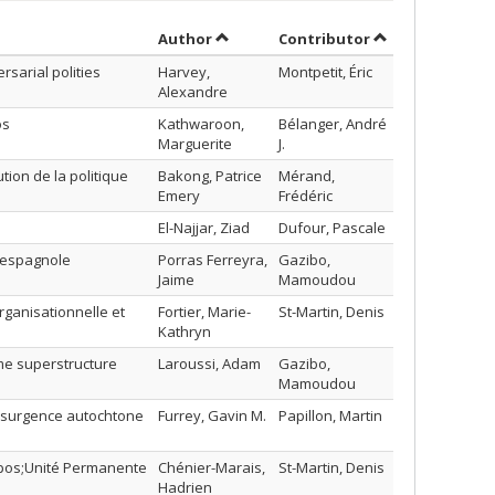
Sort by author in ascending order
by contributor 
Author
Contributor
sarial polities
Harvey,
Montpetit, Éric
Alexandre
os
Kathwaroon,
Bélanger, André
Marguerite
J.
tion de la politique
Bakong, Patrice
Mérand,
Emery
Frédéric
El-Najjar, Ziad
Dufour, Pascale
e espagnole
Porras Ferreyra,
Gazibo,
Jaime
Mamoudou
rganisationnelle et
Fortier, Marie-
St-Martin, Denis
Kathryn
mme superstructure
Laroussi, Adam
Gazibo,
Mamoudou
ésurgence autochtone
Furrey, Gavin M.
Papillon, Martin
&apos;Unité Permanente
Chénier-Marais,
St-Martin, Denis
Hadrien