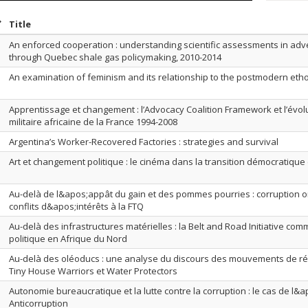
ort by date in ascending order
Sort by title in ascending order
Title
An enforced cooperation : understanding scientific assessments in adver
through Quebec shale gas policymaking, 2010-2014
An examination of feminism and its relationship to the postmodern eth
Apprentissage et changement : l’Advocacy Coalition Framework et l’évolu
militaire africaine de la France 1994-2008
Argentina’s Worker-Recovered Factories : strategies and survival
Art et changement politique : le cinéma dans la transition démocratiqu
Au-delà de l&apos;appât du gain et des pommes pourries : corruption o
conflits d&apos;intérêts à la FTQ
Au-delà des infrastructures matérielles : la Belt and Road Initiative co
politique en Afrique du Nord
Au-delà des oléoducs : une analyse du discours des mouvements de r
Tiny House Warriors et Water Protectors
Autonomie bureaucratique et la lutte contre la corruption : le cas de l
Anticorruption