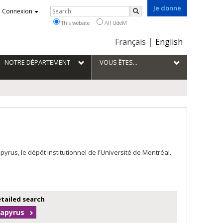
Je donne
Rechercher
Connexion
Search
This website
All UdeM
Choix
Français
English
de
la
NOTRE DÉPARTEMENT
VOUS ÊTES...
langue
us, le dépôt institutionnel de l'Université de Montréal.
etailed search
Papyrus