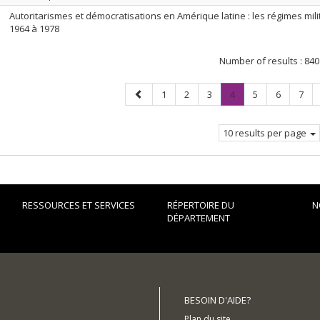
Autoritarismes et démocratisations en Amérique latine : les régimes mili
1964 à 1978
Number of results :
840
Previous
Page
Page
Page
Page
.
Page
Page
Page
1
2
3
4
5
6
7
page
Current
page.
10 results per page
RESSOURCES ET SERVICES
RÉPERTOIRE DU
N
DÉPARTEMENT
BESOIN D'AIDE?
Plan du site