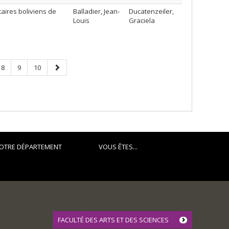
taires boliviens de
Balladier, Jean-
Ducatenzeiler,
Louis
Graciela
Page
Page
Page
Next
8
9
10
page
OTRE DÉPARTEMENT
VOUS ÊTES...
FACULTÉ DES ARTS ET DES SCIENCES