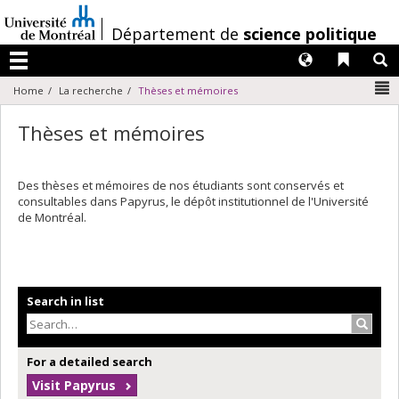
Passer
au
/
Département de
science politique
contenu
Langues
Liens 
R
Menu
N
Home
La recherche
Thèses et mémoires
Thèses et mémoires
Des thèses et mémoires de nos étudiants sont conservés et
consultables dans Papyrus, le dépôt institutionnel de l'Université
de Montréal.
Search in list
Search
For a detailed search
Visit Papyrus