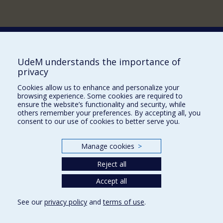
Comment soutenir le Département?
UdeM understands the importance of
privacy
BESOIN D'AIDE?
Cookies allow us to enhance and personalize your
Plan du site
browsing experience. Some cookies are required to
Signaler une erreur
ensure the website’s functionality and security, while
others remember your preferences. By accepting all, you
Accessibilité
consent to our use of cookies to better serve you.
FACULTÉ DES ARTS ET DES SCIENCES
Manage cookies
>
Nos départements et écoles
Reject all
Nos centres d'études
Nos programmes et cours
Accept all
See our
privacy policy
and
terms of use
.
Privacy