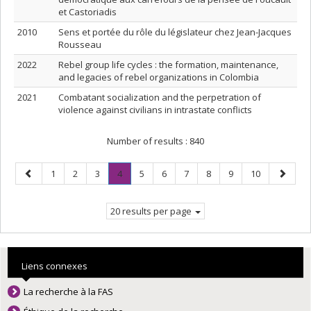
et Castoriadis
2010
Sens et portée du rôle du législateur chez Jean-Jacques
Rousseau
2022
Rebel group life cycles : the formation, maintenance,
and legacies of rebel organizations in Colombia
2021
Combatant socialization and the perpetration of
violence against civilians in intrastate conflicts
Number of results :
840
Previous
Page
Page
Page
Page
.
Page
Page
Page
Page
Page
Page
Next
1
2
3
4
5
6
7
8
9
10
page
Current
page
page.
20 results per page
Liens connexes
La recherche à la FAS