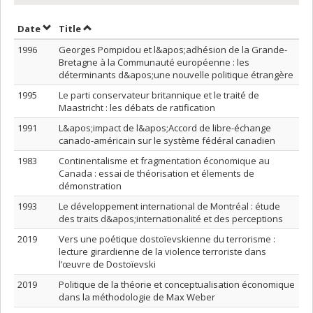
Sort by date in descending order
Sort by title in descending order
Date
Title
1996
Georges Pompidou et l&apos;adhésion de la Grande-
Bretagne à la Communauté européenne : les
déterminants d&apos;une nouvelle politique étrangère
1995
Le parti conservateur britannique et le traité de
Maastricht : les débats de ratification
1991
L&apos;impact de l&apos;Accord de libre-échange
canado-américain sur le système fédéral canadien
1983
Continentalisme et fragmentation économique au
Canada : essai de théorisation et élements de
démonstration
1993
Le développement international de Montréal : étude
des traits d&apos;internationalité et des perceptions
2019
Vers une poétique dostoïevskienne du terrorisme :
lecture girardienne de la violence terroriste dans
l’œuvre de Dostoïevski
2019
Politique de la théorie et conceptualisation économique
dans la méthodologie de Max Weber