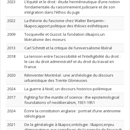
2023
L’équité et le droit : étude herméneutique d’une notion
fondamentale du raisonnement judiciaire et de son
intégration dans l’éthos du juge
2022
La théorie du fascisme chez Walter Benjamin :
l&apos;apport politique des thèses esthétiques
2009
Tocqueville et Guizot: la fondation d&apos;un
libéralisme des moeurs
2013
Carl Schmitt et la critique de l’universalisme libéral
2018
La tension entre l’accessibilité et l’intelligibilité du droit :
le cas du droit administratif et du droit du travail en
France
2020
Réinventer Montréal : une archéologie du discours
urbanistique des Trente Glorieuses
2024
La guerre à Noël, un discours historico-polémique
2017
Fighting for the mantle of science : the epistemological
foundations of neoliberalism, 1931-1951
2024
Écrire la constitution anglaise : portrait d’une antinomie
idéologique
2021
De la généalogie à l&apos;ontologie : l&apos;enjeu
démocratique aux carrefours de la pensée de Foucault