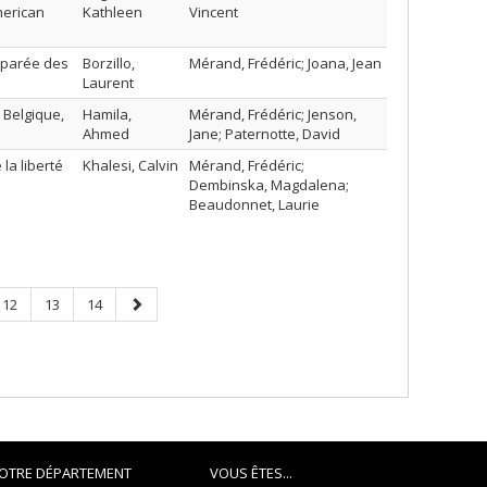
merican
Kathleen
Vincent
mparée des
Borzillo,
Mérand, Frédéric; Joana, Jean
Laurent
 Belgique,
Hamila,
Mérand, Frédéric; Jenson,
Ahmed
Jane; Paternotte, David
 la liberté
Khalesi, Calvin
Mérand, Frédéric;
Dembinska, Magdalena;
Beaudonnet, Laurie
Page
Page
Page
Next
12
13
14
page
OTRE DÉPARTEMENT
VOUS ÊTES...