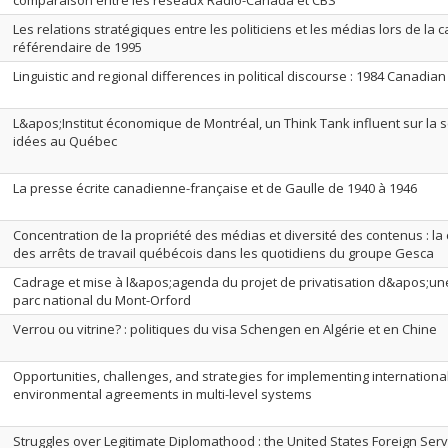
comparaison entre les réseaux Radio-Canada et CBS
Les relations stratégiques entre les politiciens et les médias lors de l
référendaire de 1995
Linguistic and regional differences in political discourse : 1984 Canadi
L&apos;Institut économique de Montréal, un Think Tank influent sur la 
idées au Québec
La presse écrite canadienne-française et de Gaulle de 1940 à 1946
Concentration de la propriété des médias et diversité des contenus : la
des arrêts de travail québécois dans les quotidiens du groupe Gesca
Cadrage et mise à l&apos;agenda du projet de privatisation d&apos;une
parc national du Mont-Orford
Verrou ou vitrine? : politiques du visa Schengen en Algérie et en Chine
Opportunities, challenges, and strategies for implementing internationa
environmental agreements in multi-level systems
Struggles over Legitimate Diplomathood : the United States Foreign Serv