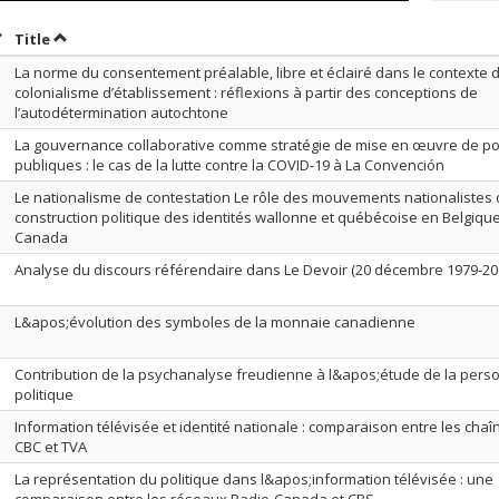
ort by date in descending order
Sort by title in descending order
Title
La norme du consentement préalable, libre et éclairé dans le contexte 
colonialisme d’établissement : réflexions à partir des conceptions de
l’autodétermination autochtone
La gouvernance collaborative comme stratégie de mise en œuvre de po
publiques : le cas de la lutte contre la COVID-19 à La Convención
Le nationalisme de contestation Le rôle des mouvements nationalistes 
construction politique des identités wallonne et québécoise en Belgique
Canada
Analyse du discours référendaire dans Le Devoir (20 décembre 1979-20
L&apos;évolution des symboles de la monnaie canadienne
Contribution de la psychanalyse freudienne à l&apos;étude de la perso
politique
Information télévisée et identité nationale : comparaison entre les chaî
CBC et TVA
La représentation du politique dans l&apos;information télévisée : une