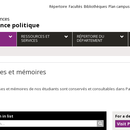
Liens
Répertoire
Facultés
Bibliothèques
Plan campus
externes
ences
ence politique
RESSOURCES ET
RÉPERTOIRE DU
SERVICES
DÉPARTEMENT
es et mémoires
es et mémoires de nos étudiants sont conservés et consultables dans Papyr
 in list
For a d
Search…
Visit 