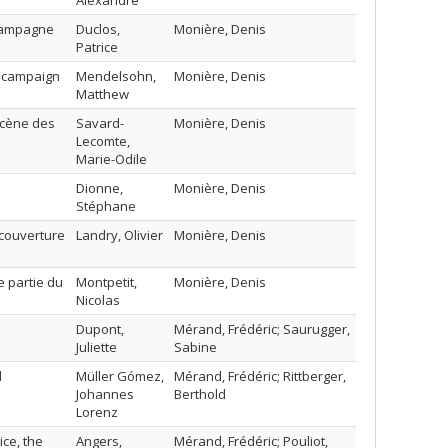
Alexandre
a campagne
Duclos,
Monière, Denis
Patrice
an campaign
Mendelsohn,
Monière, Denis
Matthew
scène des
Savard-
Monière, Denis
Lecomte,
Marie-Odile
Dionne,
Monière, Denis
Stéphane
 couverture
Landry, Olivier
Monière, Denis
 partie du
Montpetit,
Monière, Denis
Nicolas
Dupont,
Mérand, Frédéric; Saurugger,
Juliette
Sabine
l
Müller Gómez,
Mérand, Frédéric; Rittberger,
Johannes
Berthold
Lorenz
ice, the
Angers,
Mérand, Frédéric; Pouliot,