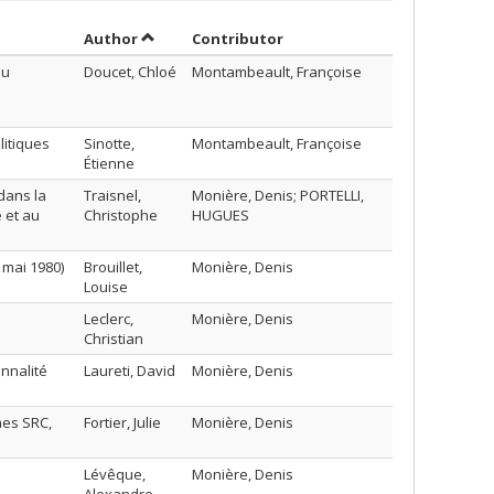
Sort by author in descending order
by contributor in descendi
Author
Contributor
du
Doucet, Chloé
Montambeault, Françoise
litiques
Sinotte,
Montambeault, Françoise
Étienne
dans la
Traisnel,
Monière, Denis; PORTELLI,
 et au
Christophe
HUGUES
 mai 1980)
Brouillet,
Monière, Denis
Louise
Leclerc,
Monière, Denis
Christian
nnalité
Laureti, David
Monière, Denis
nes SRC,
Fortier, Julie
Monière, Denis
Lévêque,
Monière, Denis