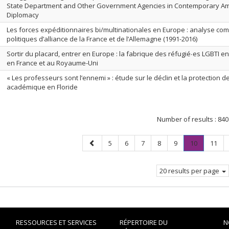
State Department and Other Government Agencies in Contemporary A
Diplomacy
Les forces expéditionnaires bi/multinationales en Europe : analyse co
politiques d’alliance de la France et de l’Allemagne (1991-2016)
Sortir du placard, entrer en Europe : la fabrique des réfugié∙es LGBTI en
en France et au Royaume-Uni
« Les professeurs sont l’ennemi » : étude sur le déclin et la protection de
académique en Floride
Number of results :
840
Previous
Page
Page
Page
Page
Page
Page
.
Page
5
6
7
8
9
10
11
page
Current
page.
20 results per page
RESSOURCES ET SERVICES
RÉPERTOIRE DU
N