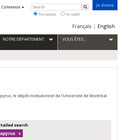
Je donne
Rechercher
Connexion
Search
This website
All UdeM
Choix
Français
English
de
la
NOTRE DÉPARTEMENT
VOUS ÊTES...
langue
us, le dépôt institutionnel de l'Université de Montréal.
etailed search
Papyrus