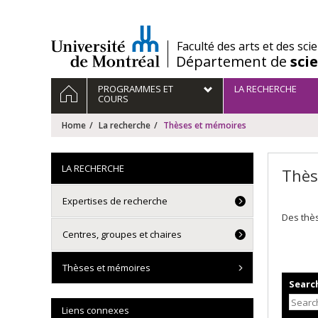
Passer
au
contenu
/
Faculté des arts et des sci
Département de
sci
Navigation
HOME
PROGRAMMES ET
LA RECHERCHE
principale
COURS
Home
La recherche
Thèses et mémoires
LA RECHERCHE
Thès
Expertises de recherche
Des thès
Centres, groupes et chaires
Thèses et mémoires
Search
Liens connexes