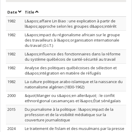
Sort by date in ascending order
Sort by title in ascending order
Date
Title
1982
L&apos;affaire Lin Biao : une explication à partir de
l&apos;approche selon les groupes d&apos;intérêt
1982
L&apos;impact du régionalisme africain sur le groupe
des travailleurs à l&apos;organisation internationale
du travail (O.I.T.)
1982
L&apos;influence des fonctionnaires dans la réforme
du système québécois de santé-sécurité au travail
1982
Analyse des politiques québécoises de sélection et
d&apos;intégration en matière de réfugiés
1982
La culture politique arabo-islamique et la naissance du
nationalisme algérien (1830-1962)
2000
&quot;Manger ou s&apos;en aller&quot; : le conflit
ethnorégional casamançais et l&apos;État sénégalais
2015
Du journalisme à la politique : l&apos;impact de la
profession et de la visibilité médiatique sur la
couverture journalistique
2024
Le traitement de l’islam et des musulmans par la presse