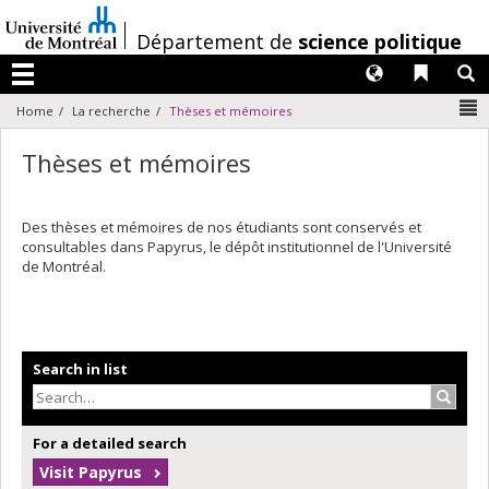
Passer
au
/
Département de
science politique
contenu
Langues
Liens 
R
Menu
N
Home
La recherche
Thèses et mémoires
Thèses et mémoires
Des thèses et mémoires de nos étudiants sont conservés et
consultables dans Papyrus, le dépôt institutionnel de l'Université
de Montréal.
Search in list
Search
For a detailed search
Visit Papyrus