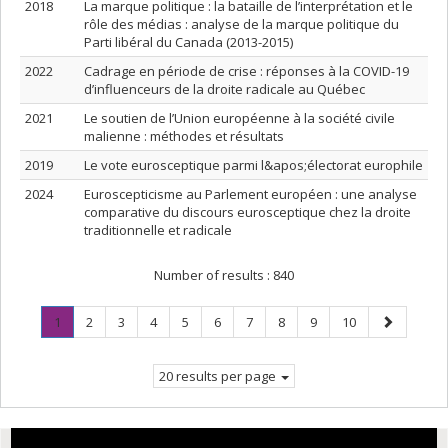
2018
La marque politique : la bataille de l’interprétation et le
rôle des médias : analyse de la marque politique du
Parti libéral du Canada (2013-2015)
2022
Cadrage en période de crise : réponses à la COVID-19
d’influenceurs de la droite radicale au Québec
2021
Le soutien de l’Union européenne à la société civile
malienne : méthodes et résultats
2019
Le vote eurosceptique parmi l&apos;électorat europhile
2024
Euroscepticisme au Parlement européen : une analyse
comparative du discours eurosceptique chez la droite
traditionnelle et radicale
Number of results :
840
Page
.
Page
Page
Page
Page
Page
Page
Page
Page
Page
Next
1
2
3
4
5
6
7
8
9
10
Current
page
page.
20 results per page