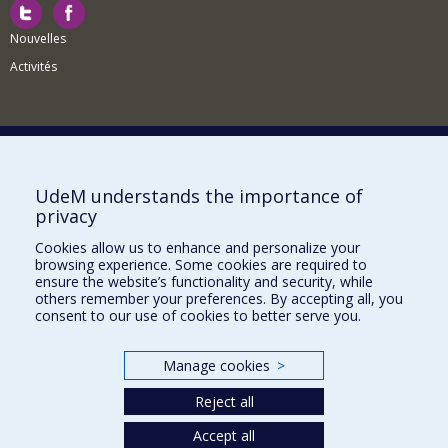
Nouvelles
Activités
Comment soutenir le Département?
UdeM understands the importance of
privacy
BESOIN D'AIDE?
Cookies allow us to enhance and personalize your
Plan du site
browsing experience. Some cookies are required to
Signaler une erreur
ensure the website’s functionality and security, while
others remember your preferences. By accepting all, you
Accessibilité
consent to our use of cookies to better serve you.
FACULTÉ DES ARTS ET DES SCIENCES
Manage cookies
>
Nos départements et écoles
Reject all
Nos centres d'études
Nos programmes et cours
Accept all