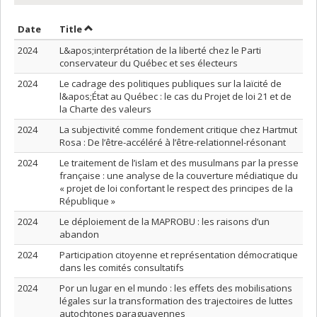
Sort by date in ascending order
Sort by title in ascending order
Date
Title
2024
L&apos;interprétation de la liberté chez le Parti
conservateur du Québec et ses électeurs
2024
Le cadrage des politiques publiques sur la laïcité de
l&apos;État au Québec : le cas du Projet de loi 21 et de
la Charte des valeurs
2024
La subjectivité comme fondement critique chez Hartmut
Rosa : De l’être-accéléré à l’être-relationnel-résonant
2024
Le traitement de l’islam et des musulmans par la presse
française : une analyse de la couverture médiatique du
« projet de loi confortant le respect des principes de la
République »
2024
Le déploiement de la MAPROBU : les raisons d’un
abandon
2024
Participation citoyenne et représentation démocratique
dans les comités consultatifs
2024
Por un lugar en el mundo : les effets des mobilisations
légales sur la transformation des trajectoires de luttes
autochtones paraguayennes