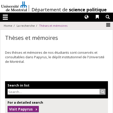
Passer
au
/
Département de
science politique
contenu
Langues
Liens 
R
Menu
N
Home
La recherche
Thèses et mémoires
Thèses et mémoires
Des thèses et mémoires de nos étudiants sont conservés et
consultables dans Papyrus, le dépôt institutionnel de l'Université
de Montréal.
Search in list
Search
For a detailed search
Visit Papyrus