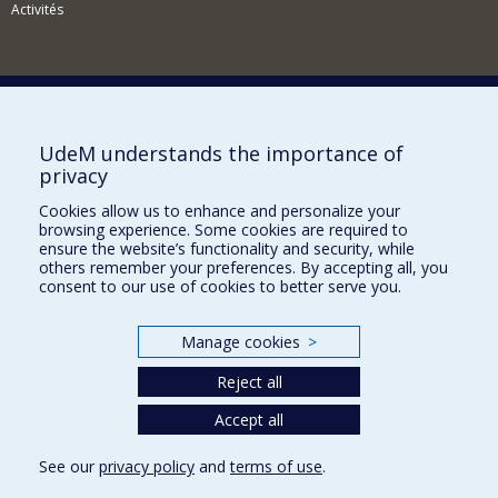
Activités
Comment soutenir le Département?
UdeM understands the importance of
privacy
BESOIN D'AIDE?
Cookies allow us to enhance and personalize your
Plan du site
browsing experience. Some cookies are required to
Signaler une erreur
ensure the website’s functionality and security, while
others remember your preferences. By accepting all, you
Accessibilité
consent to our use of cookies to better serve you.
FACULTÉ DES ARTS ET DES SCIENCES
Manage cookies
>
Nos départements et écoles
Reject all
Nos centres d'études
Nos programmes et cours
Accept all
See our
privacy policy
and
terms of use
.
Privacy