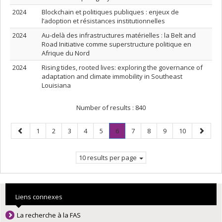
2024
Blockchain et politiques publiques : enjeux de
l’adoption et résistances institutionnelles
2024
Au-delà des infrastructures matérielles : la Belt and
Road Initiative comme superstructure politique en
Afrique du Nord
2024
Rising tides, rooted lives: exploring the governance of
adaptation and climate immobility in Southeast
Louisiana
Number of results :
840
Previous
Page
Page
Page
Page
Page
Page
.
Page
Page
Page
Page
Next
1
2
3
4
5
6
7
8
9
10
page
Current
page
page.
10 results per page
Liens connexes
La recherche à la FAS