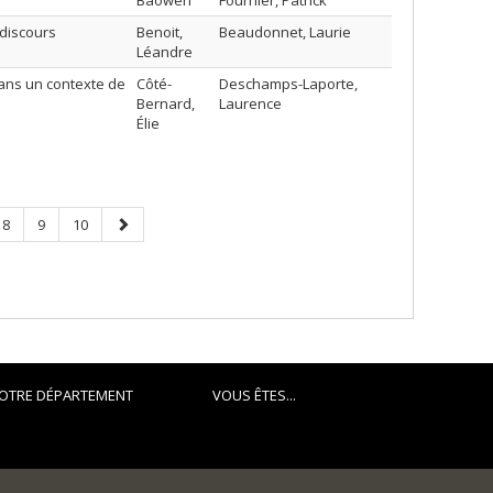
Baowen
Fournier, Patrick
discours
Benoit,
Beaudonnet, Laurie
Léandre
dans un contexte de
Côté-
Deschamps-Laporte,
Bernard,
Laurence
Élie
Page
Page
Page
Next
8
9
10
page
OTRE DÉPARTEMENT
VOUS ÊTES...