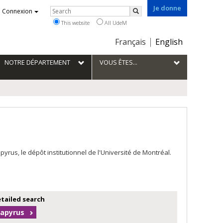
Je donne
Rechercher
Connexion
Search
This website
All UdeM
Choix
Français
English
de
la
NOTRE DÉPARTEMENT
VOUS ÊTES...
langue
us, le dépôt institutionnel de l'Université de Montréal.
etailed search
Papyrus