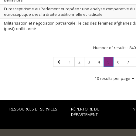
behaviors
Euroscepticisme au Parlement européen : une analyse comparative du 
eurosceptique chez la droite traditionnelle et radicale
Militarisation et négociation patriarcale : le cas des femmes afghanes 
(post)conflit armé
Number of results :
840
Previous
Page
Page
Page
Page
Page
.
Page
Page
1
2
3
4
5
6
7
page
Current
page.
10 results per page
RESSOURCES ET SERVICES
RÉPERTOIRE DU
N
DÉPARTEMENT