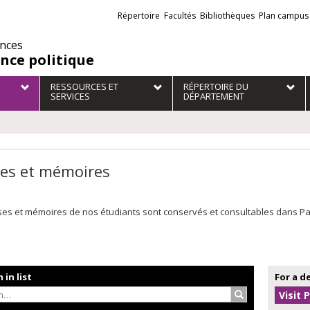
Liens
Répertoire
Facultés
Bibliothèques
Plan campus
externes
ences
ence politique
RESSOURCES ET
RÉPERTOIRE DU
SERVICES
DÉPARTEMENT
es et mémoires
es et mémoires de nos étudiants sont conservés et consultables dans Papyr
 in list
For a d
Search…
Visit 