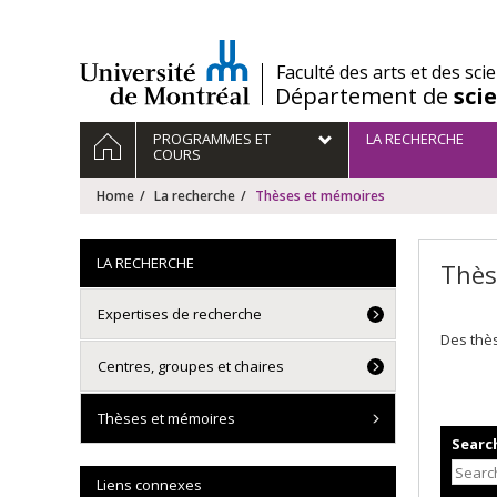
Passer
au
contenu
/
Faculté des arts et des sci
Département de
sci
Navigation
HOME
PROGRAMMES ET
LA RECHERCHE
principale
COURS
Home
La recherche
Thèses et mémoires
LA RECHERCHE
Thès
Expertises de recherche
Des thès
Centres, groupes et chaires
Thèses et mémoires
Search
Liens connexes