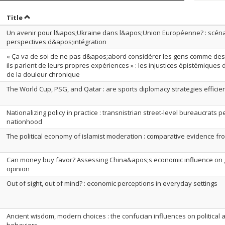
ort by date in ascending order
Sort by title in ascending order
Title
Un avenir pour l&apos;Ukraine dans l&apos;Union Européenne? : scénar
perspectives d&apos;intégration
« Ça va de soi de ne pas d&apos;abord considérer les gens comme de
ils parlent de leurs propres expériences » : les injustices épistémiques
de la douleur chronique
The World Cup, PSG, and Qatar : are sports diplomacy strategies efficie
Nationalizing policy in practice : transnistrian street-level bureaucrats 
nationhood
The political economy of islamist moderation : comparative evidence fr
Can money buy favor? Assessing China&apos;s economic influence on g
opinion
Out of sight, out of mind? : economic perceptions in everyday settings
Ancient wisdom, modern choices : the confucian influences on political 