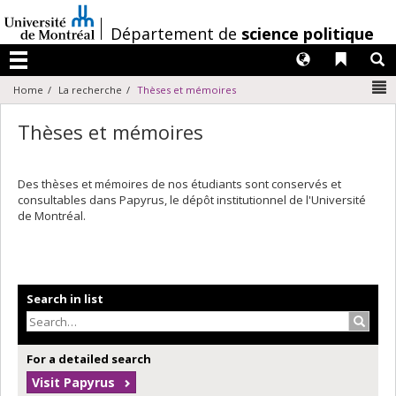
Passer
au
/
Département de
science politique
contenu
Langues
Liens 
R
Menu
N
Home
La recherche
Thèses et mémoires
Thèses et mémoires
Des thèses et mémoires de nos étudiants sont conservés et
consultables dans Papyrus, le dépôt institutionnel de l'Université
de Montréal.
Search in list
Search
For a detailed search
Visit Papyrus