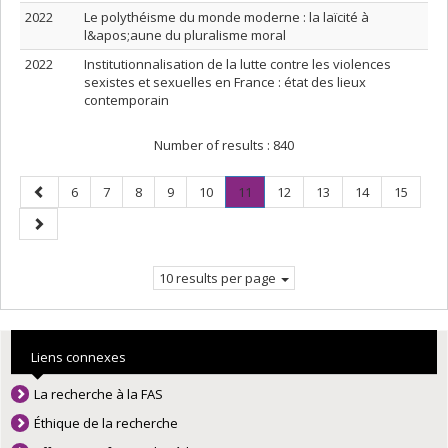
2022
Le polythéisme du monde moderne : la laïcité à
l&apos;aune du pluralisme moral
2022
Institutionnalisation de la lutte contre les violences
sexistes et sexuelles en France : état des lieux
contemporain
Number of results :
840
Previous
Page
Page
Page
Page
Page
Page
.
Page
Page
Page
Page
6
7
8
9
10
11
12
13
14
15
page
Current
Next
page.
page
10 results per page
Liens connexes
La recherche à la FAS
Éthique de la recherche