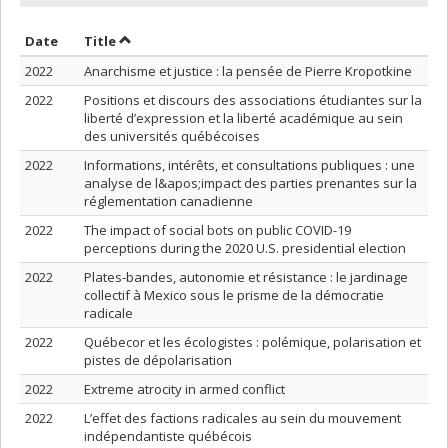
Sort by date in ascending order
Sort by title in ascending order
Date
Title
2022
Anarchisme et justice : la pensée de Pierre Kropotkine
2022
Positions et discours des associations étudiantes sur la
liberté d’expression et la liberté académique au sein
des universités québécoises
2022
Informations, intérêts, et consultations publiques : une
analyse de l&apos;impact des parties prenantes sur la
réglementation canadienne
2022
The impact of social bots on public COVID-19
perceptions during the 2020 U.S. presidential election
2022
Plates-bandes, autonomie et résistance : le jardinage
collectif à Mexico sous le prisme de la démocratie
radicale
2022
Québecor et les écologistes : polémique, polarisation et
pistes de dépolarisation
2022
Extreme atrocity in armed conflict
2022
L’effet des factions radicales au sein du mouvement
indépendantiste québécois