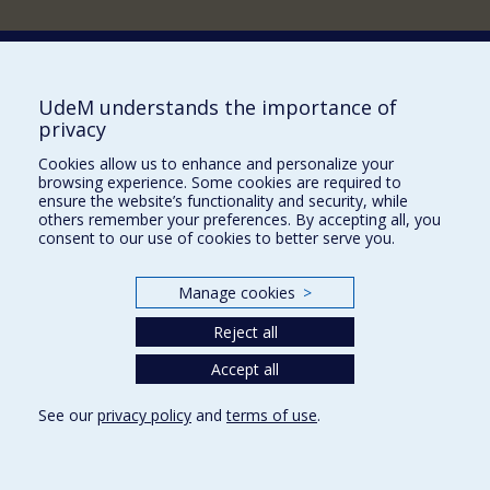
Comment soutenir le Département?
UdeM understands the importance of
privacy
BESOIN D'AIDE?
Cookies allow us to enhance and personalize your
Plan du site
browsing experience. Some cookies are required to
Signaler une erreur
ensure the website’s functionality and security, while
others remember your preferences. By accepting all, you
Accessibilité
consent to our use of cookies to better serve you.
FACULTÉ DES ARTS ET DES SCIENCES
Manage cookies
>
Nos départements et écoles
Reject all
Nos centres d'études
Nos programmes et cours
Accept all
See our
privacy policy
and
terms of use
.
Privacy
Terms of use