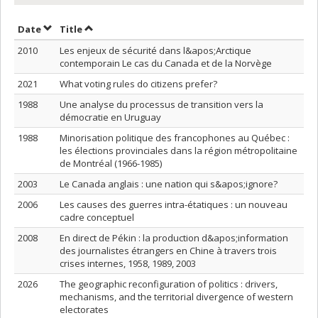
Sort by date in descending order
Sort by title in descending order
Date
Title
2010
Les enjeux de sécurité dans l&apos;Arctique
contemporain Le cas du Canada et de la Norvège
2021
What voting rules do citizens prefer?
1988
Une analyse du processus de transition vers la
démocratie en Uruguay
1988
Minorisation politique des francophones au Québec :
les élections provinciales dans la région métropolitaine
de Montréal (1966-1985)
2003
Le Canada anglais : une nation qui s&apos;ignore?
2006
Les causes des guerres intra-étatiques : un nouveau
cadre conceptuel
2008
En direct de Pékin : la production d&apos;information
des journalistes étrangers en Chine à travers trois
crises internes, 1958, 1989, 2003
2026
The geographic reconfiguration of politics : drivers,
mechanisms, and the territorial divergence of western
electorates