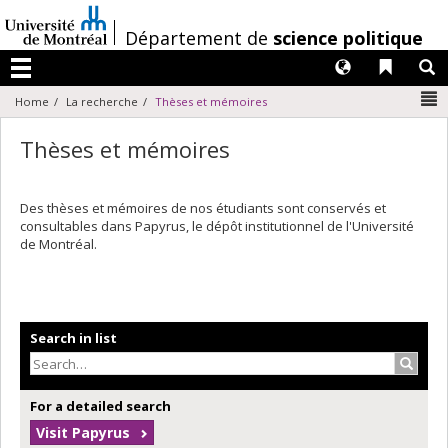
Passer
au
/
Département de
science politique
contenu
Langues
Liens 
R
Menu
N
Home
La recherche
Thèses et mémoires
Thèses et mémoires
Des thèses et mémoires de nos étudiants sont conservés et
consultables dans Papyrus, le dépôt institutionnel de l'Université
de Montréal.
Search in list
Search
For a detailed search
Visit Papyrus