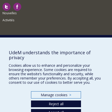
Nouvelles
Activités
Comment soutenir le Département?
UdeM understands the importance of
privacy
BESOIN D'AIDE?
Cookies allow us to enhance and personalize your
Plan du site
browsing experience. Some cookies are required to
Signaler une erreur
ensure the website’s functionality and security, while
others remember your preferences. By accepting all, you
Accessibilité
consent to our use of cookies to better serve you.
FACULTÉ DES ARTS ET DES SCIENCES
Manage cookies
>
Nos départements et écoles
Reject all
Nos centres d'études