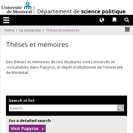
Passer
au
/
Département de
science politique
contenu
Langues
Liens 
R
Menu
N
Home
La recherche
Thèses et mémoires
Thèses et mémoires
Des thèses et mémoires de nos étudiants sont conservés et
consultables dans Papyrus, le dépôt institutionnel de l'Université
de Montréal.
Search in list
Search
For a detailed search
Visit Papyrus