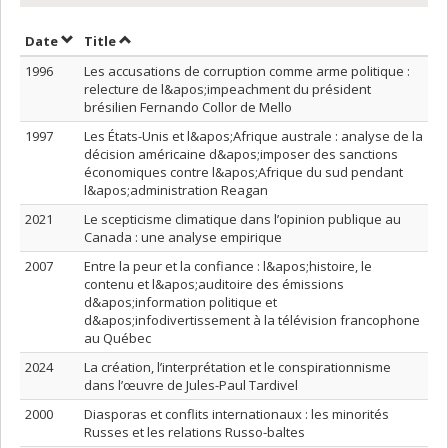
Sort by date in ascending order
Sort by title in ascending order
Date
Title
1996
Les accusations de corruption comme arme politique :
relecture de l&apos;impeachment du président
brésilien Fernando Collor de Mello
1997
Les États-Unis et l&apos;Afrique australe : analyse de la
décision américaine d&apos;imposer des sanctions
économiques contre l&apos;Afrique du sud pendant
l&apos;administration Reagan
2021
Le scepticisme climatique dans l’opinion publique au
Canada : une analyse empirique
2007
Entre la peur et la confiance : l&apos;histoire, le
contenu et l&apos;auditoire des émissions
d&apos;information politique et
d&apos;infodivertissement à la télévision francophone
au Québec
2024
La création, l’interprétation et le conspirationnisme
dans l’œuvre de Jules-Paul Tardivel
2000
Diasporas et conflits internationaux : les minorités
Russes et les relations Russo-baltes