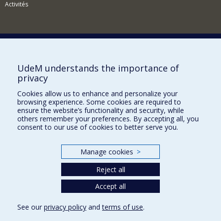
Activités
Comment soutenir le Département?
UdeM understands the importance of
privacy
BESOIN D'AIDE?
Cookies allow us to enhance and personalize your
Plan du site
browsing experience. Some cookies are required to
Signaler une erreur
ensure the website’s functionality and security, while
others remember your preferences. By accepting all, you
Accessibilité
consent to our use of cookies to better serve you.
FACULTÉ DES ARTS ET DES SCIENCES
Manage cookies
>
Nos départements et écoles
Reject all
Nos centres d'études
Nos programmes et cours
Accept all
See our
privacy policy
and
terms of use
.
Privacy