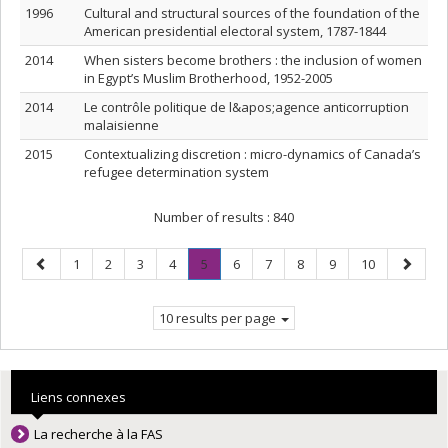
1996
Cultural and structural sources of the foundation of the
American presidential electoral system, 1787-1844
2014
When sisters become brothers : the inclusion of women
in Egypt’s Muslim Brotherhood, 1952-2005
2014
Le contrôle politique de l&apos;agence anticorruption
malaisienne
2015
Contextualizing discretion : micro-dynamics of Canada’s
refugee determination system
Number of results :
840
Previous
Page
Page
Page
Page
Page
.
Page
Page
Page
Page
Page
Next
1
2
3
4
5
6
7
8
9
10
page
Current
page
page.
10 results per page
Liens connexes
La recherche à la FAS